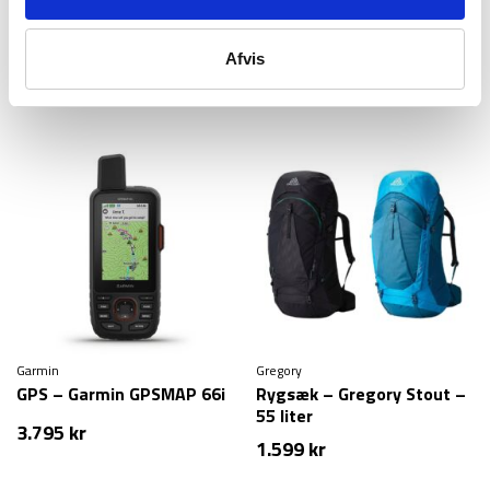
Aquipe
Aquipe
Powerbank – 20.000 mAh –
Nødradio FM/AM – 20.000
Håndsving – Solcelle
mAh powerbank –
Afvis
Håndsving – Solcelle
399
kr
399
kr
Garmin
Gregory
GPS – Garmin GPSMAP 66i
Rygsæk – Gregory Stout –
55 liter
3.795
kr
1.599
kr