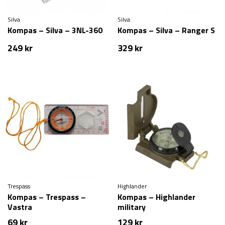
Silva
Silva
Kompas – Silva – 3NL-360
Kompas – Silva – Ranger S
249
kr
329
kr
Trespass
Highlander
Kompas – Trespass –
Kompas – Highlander
Vastra
military
69
kr
129
kr