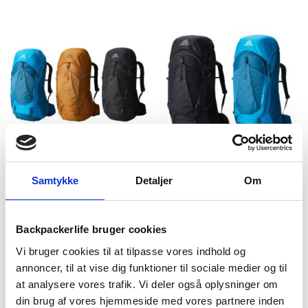
Gregory
Gregory
Rygsæk – Gregory Stout –
Rygsæk – Gregory Stout –
Samtykke
Detaljer
Om
45 liter
70 liter
1.449
kr
1.749
kr
Backpackerlife bruger cookies
Vi bruger cookies til at tilpasse vores indhold og
annoncer, til at vise dig funktioner til sociale medier og til
at analysere vores trafik. Vi deler også oplysninger om
din brug af vores hjemmeside med vores partnere inden