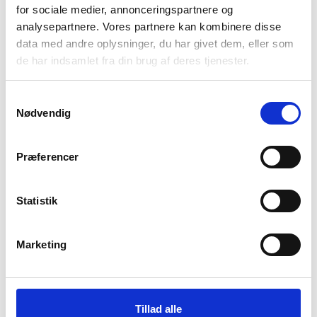
for sociale medier, annonceringspartnere og
analysepartnere. Vores partnere kan kombinere disse
data med andre oplysninger, du har givet dem, eller som
de har indsamlet fra din brug af deres tjenester.
Mil-Tec
Goobay
Samtykkevalg
Survival kniv
Powerbank – 8.000 mah –
Nødvendig
Solceller
239
kr
189
kr
Præferencer
Statistik
Marketing
Tillad alle