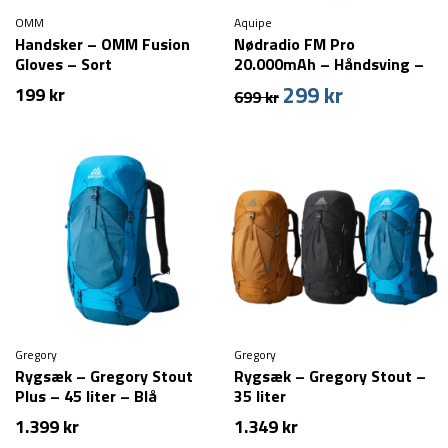
OMM
Aquipe
Handsker – OMM Fusion
Nødradio FM Pro
Gloves – Sort
20.000mAh – Håndsving –
Solcelle
299
kr
Den
Den
199
kr
699
kr
oprindelige
aktuelle
pris
pris
var:
er:
699 kr.
299 kr.
Gregory
Gregory
Rygsæk – Gregory Stout
Rygsæk – Gregory Stout –
Plus – 45 liter – Blå
35 liter
1.399
kr
1.349
kr