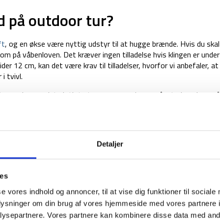
 på outdoor tur?
ft
, og en økse være nyttig udstyr til at hugge brænde. Hvis du ska
 på våbenloven. Det kræver ingen tilladelse hvis klingen er under
er 12 cm, kan det være krav til tilladelser, hvorfor vi anbefaler, a
i tvivl.
 større økse, er det vigtigt at være opmærksom på, at økser kun må
gælder samme princip med anerkendelsesværdige formål.
ive jf. knivloven
Detaljer
 der er ulovlige. Disse knive må man hverken erhverve sig, bære, besid
fentlige steder.
ies
r 12 cm
se vores indhold og annoncer, til at vise dig funktioner til sociale
oplysninger om din brug af vores hjemmeside med vores partnere i
ysepartnere. Vores partnere kan kombinere disse data med andr