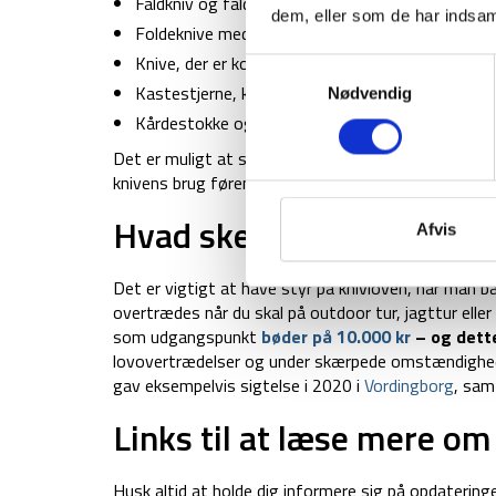
Faldkniv og faldstiletter
dem, eller som de har indsaml
Foldeknive med todelt skæfte, hvis klinge kan fo
Knive, der er konstrueret til at hænge om hals e
Samtykkevalg
Kastestjerne, kasteknive, kasteøkser og lignend
Nødvendig
Kårdestokke og andre blankvåben, der fremtræ
Det er muligt at søge tilladelse til besiddelse af 
knivens brug førend at Politiet godkender brugen af 
Hvad sker der ved overtr
Afvis
Det er vigtigt at have styr på knivloven, når man bær
overtrædes når du skal på outdoor tur, jagttur eller 
som udgangspunkt
bøder på 10.000 kr
– og dett
lovovertrædelser og under skærpede omstændigheder
gav eksempelvis sigtelse i 2020 i
Vordingborg
, sam
Links til at læse mere om
Husk altid at holde dig informere sig på opdatering