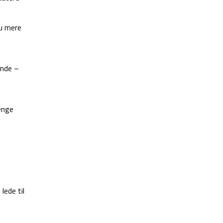
du mere
ende –
ænge
lede til