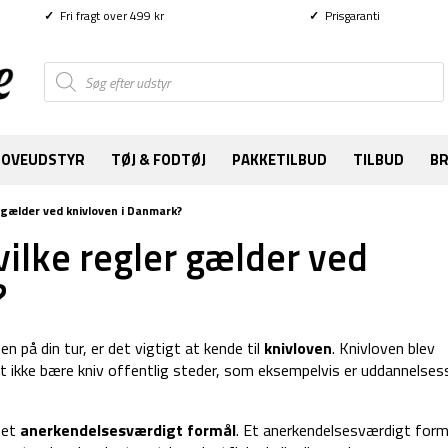
✓
Fri fragt over 499 kr
✓
Prisgaranti
Products
search
SOVEUDSTYR
TØJ & FODTØJ
PAKKETILBUD
TILBUD
B
r gælder ved knivloven i Danmark?
vilke regler gælder ved
?
n på din tur, er det vigtigt at kende til
knivloven
. Knivloven blev
ikke bære kniv offentlig steder, som eksempelvis er uddannelses
 et
anerkendelsesværdigt formål
. Et anerkendelsesværdigt form