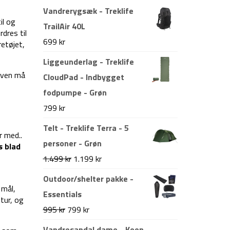
Vandrerygsæk - Treklife
il og
TrailAir 40L
dres til
699
kr
retøjet,
Liggeunderlag - Treklife
niven må
CloudPad - Indbygget
fodpumpe - Grøn
799
kr
Telt - Treklife Terra - 5
r med..
personer - Grøn
s blad
Den
Den
1.499
kr
1.199
kr
oprindelige
aktuelle
Outdoor/shelter pakke -
 mål,
pris
pris
Essentials
tur, og
var:
er:
Den
Den
995
kr
799
kr
1.499 kr.
1.199 kr.
oprindelige
aktuelle
Vandresandal dame - Keen