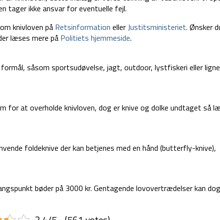
 tager ikke ansvar for eventuelle fejl.
e om knivloven på
Retsinformation
eller
Justitsministeriet
. Ønsker 
 der læses mere på
Politiets hjemmeside
.
 formål, såsom sportsudøvelse, jagt, outdoor, lystfiskeri eller lign
 for at overholde knivloven, dog er knive og dolke undtaget så l
 anvende foldeknive der kan betjenes med en hånd (butterfly-knive),
angspunkt bøder på 3000 kr. Gentagende lovovertrædelser kan dog 
3.4/5 - (561 votes)