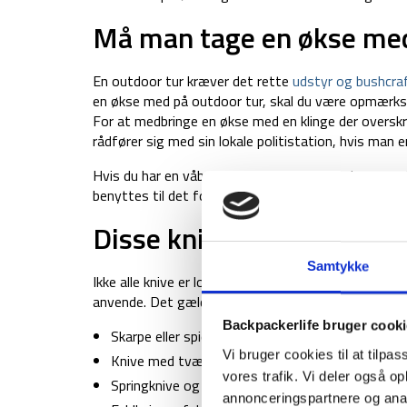
Må man tage en økse med
En outdoor tur kræver det rette
udstyr og bushcra
en økse med på outdoor tur, skal du være opmærksom
For at medbringe en økse med en klinge der overskrid
rådfører sig med sin lokale politistation, hvis man er 
Hvis du har en våbentilladelse og vil medbringe en
benyttes til det formål den fremstillet til – her 
Disse knive er ulovlige kn
Samtykke
Ikke alle knive er lovlige, der findes en række knive
anvende. Det gælder både privat brugt eller brug of
Backpackerlife bruger cook
Skarpe eller spidse våben, hvis klingen overstige
Vi bruger cookies til at tilpas
Knive med tværstillet greb beregnet til stød
vores trafik. Vi deler også 
Springknive og springstiletter
annonceringspartnere og anal