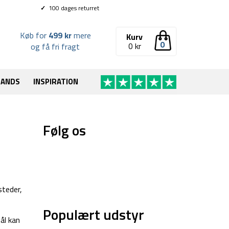
✓
100 dages returret
Køb for
499 kr
mere
Kurv
0
0
kr
og få fri fragt
RANDS
INSPIRATION
Følg os
steder,
Populært udstyr
ål kan