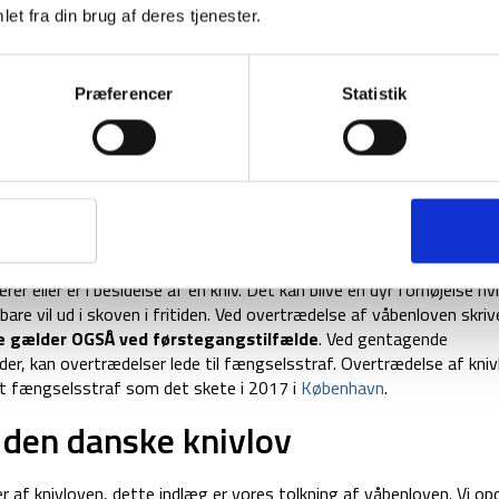
et fra din brug af deres tjenester.
ldes ud ved brug af en hånd (butterflykniv)
ller skulder, og som fra denne placering kan trækkes ved brug af en
e
Præferencer
Statistik
der som en anden genstand
overstående knive, men det kræver et godt formål og en god forklari
disse knive til privatpersoner.
ædelser af knivloven?
er eller er i besidelse af en kniv. Det kan blive en dyr fornøjelse hv
bare vil ud i skoven i fritiden. Ved overtrædelse af våbenloven skriv
e gælder OGSÅ ved førstegangstilfælde
. Ved gentagende
, kan overtrædelser lede til fængselsstraf. Overtrædelse af kniv
t fængselsstraf som det skete i 2017 i
København
.
 den danske knivlov
er af knivloven, dette indlæg er vores tolkning af våbenloven. Vi op