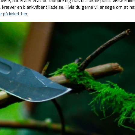
adelse, anbefaler vi at du rådføre dig hos dit lokale politi. Visse kni
 kræver en blankvåbentilladelse. Hvis du gerne vil ansøge om at ha
 på linket her.