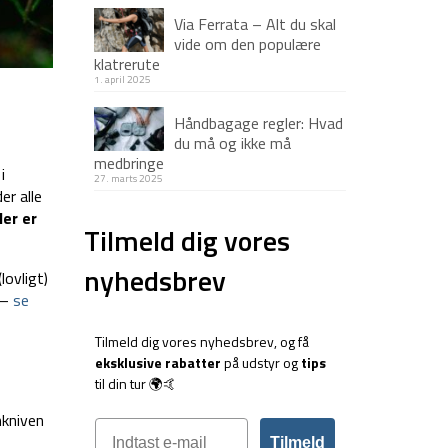
Via Ferrata – Alt du skal
vide om den populære
klatrerute
1. april 2025
Håndbagage regler: Hvad
du må og ikke må
medbringe
i
27. marts 2025
er alle
der er
Tilmeld dig vores
nyhedsbrev
lovligt)
 –
se
Tilmeld dig vores nyhedsbrev, og få
eksklusive rabatter
på udstyr og
tips
til din tur 🌍🤙
nkniven
Tilmeld