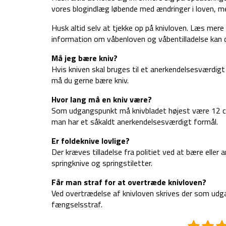
vores blogindlæg løbende med ændringer i loven, men
Husk altid selv at tjekke op på knivloven. Læs mer
information om våbenloven og våbentilladelse kan
Må jeg bære kniv?
Hvis kniven skal bruges til et anerkendelsesværdigt
må du gerne bære kniv.
Hvor lang må en kniv være?
Som udgangspunkt må knivbladet højest være 12 cm
man har et såkaldt anerkendelsesværdigt formål.
Er foldeknive lovlige?
Der kræves tilladelse fra politiet ved at bære eller
springknive og springstiletter.
Får man straf for at overtræde knivloven?
Ved overtrædelse af knivloven skrives der som udg
fængselsstraf.