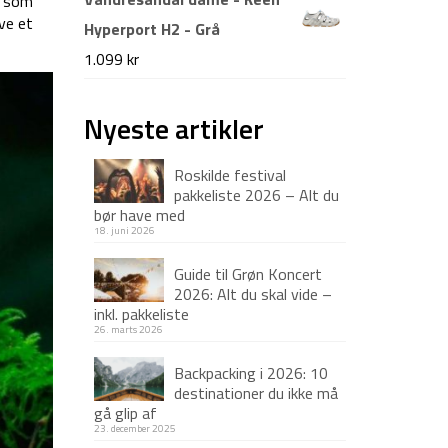
ve som
pris
pris
ve et
Hyperport H2 - Grå
var:
er:
1.099
kr
995 kr.
799 kr.
Nyeste artikler
Roskilde festival
pakkeliste 2026 – Alt du
bør have med
18. juni 2026
Guide til Grøn Koncert
2026: Alt du skal vide –
inkl. pakkeliste
26. marts 2026
Backpacking i 2026: 10
destinationer du ikke må
gå glip af
23. december 2025