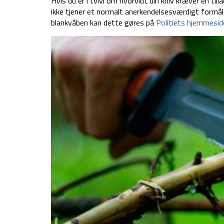
Hvis du er i tvivl om hvorvidt din kniv kræver en till
ikke tjener et normalt anerkendelsesværdigt formål,
blankvåben kan dette gøres på
Politiets hjemmeside