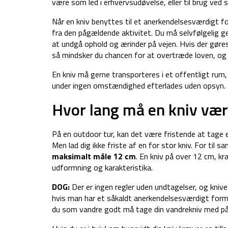
være som led i erhvervsudøvelse, eller til brug ved s
Når en kniv benyttes til et anerkendelsesværdigt f
fra den pågældende aktivitet. Du må selvfølgelig ge
at undgå ophold og ærinder på vejen. Hvis der gøres 
så mindsker du chancen for at overtræde loven, og
En kniv må gerne transporteres i et offentligt rum,
under ingen omstændighed efterlades uden opsyn.
Hvor lang må en kniv væ
På en outdoor tur, kan det være fristende at tage e
Men lad dig ikke friste af en for stor kniv. For til
maksimalt måle 12 cm
. En kniv på over 12 cm, kr
udformning og karakteristika.
DOG:
Der er ingen regler uden undtagelser, og kni
hvis man har et såkaldt anerkendelsesværdigt formå
du som vandre godt må tage din vandrekniv med på 