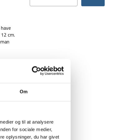
l have
 12 cm.
t man
Om
de eller
 medier og til at analysere
nden for sociale medier,
e oplysninger, du har givet