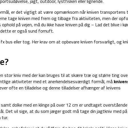
portsudøvelse, jagt, outdoor, lystfiskeri eller lignende.
ormål, er det vigtigt at være opmærksom når kniven transportens t
rne tage kniven med frem og tilbage fra aktiviteten, men der opfor
ophold på vejen, må du ikke have kniven på dig – Lad det blive i kø
 dette er også sund fornuft.
 fx bus eller tog. Her krav om at opbevare kniven forsvarligt, og k
re?
n stor kniv med der kan bruges til at skære træ og større ting ove
 samtlige aktiviteter med et anerkendelsesværdigt formål, må
kniven
æver ofte en tilladelse og denne tilladelser afhænger af knivens
ve samt dolke med en klinge på over 12 cm er undtaget overstående
l. Det vil sige, at du som jæger godt må tage din jagtkniv med på 
tur.