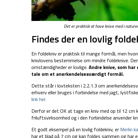
Det er praktisk at have knive med i naturen
Findes der en lovlig folde
En foldekniv er praktisk til mange formål, men hvor
knivlovens bestemmelse om mindre foldeknive. Den 
omstændigheder er lovlige.
Andre knive, som har e
tale om et anerkendelsesværdigt formål.
Dette står i lovteksten i 2.2.1.3 om anerkendelsesv
erhverv eller bruges i forbindelse med jagt, lystfis
link her.
Derfor er det OK at tage en kniv med op til 12 cm kl
friluftsvirksomhed og i den forbindelse anvender kni
Et godt eksempel på en lovlig foldekniv, er
Merlin k
har et blad på 7 cm og kan foldes sammen og har e