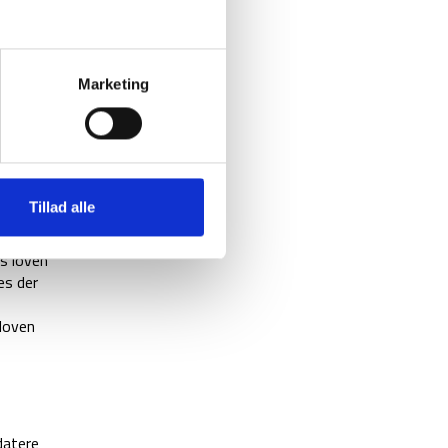
 hånd.
Marketing
ng på
Tillad alle
is loven
es der
loven
datere