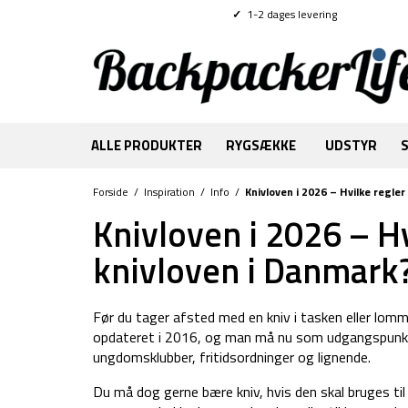
✓
1-2 dages levering
ALLE PRODUKTER
RYGSÆKKE
UDSTYR
Forside
/
Inspiration
/
Info
/
Knivloven i 2026 – Hvilke regle
Knivloven i 2026 – H
knivloven i Danmark
Før du tager afsted med en kniv i tasken eller lomme
opdateret i 2016, og man må nu som udgangspunkt 
ungdomsklubber, fritidsordninger og lignende.
Du må dog gerne bære kniv, hvis den skal bruges til