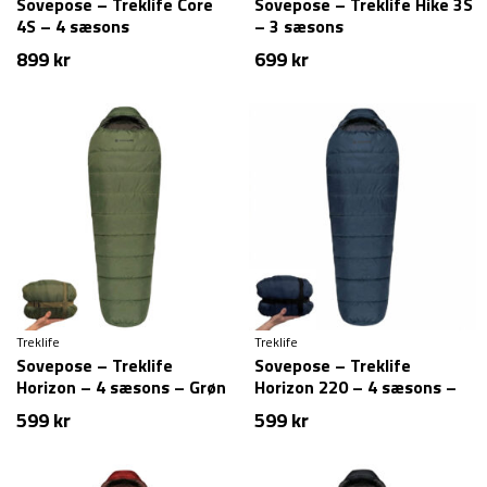
Sovepose – Treklife Core
Sovepose – Treklife Hike 3S
4S – 4 sæsons
– 3 sæsons
899
kr
699
kr
Treklife
Treklife
Sovepose – Treklife
Sovepose – Treklife
Horizon – 4 sæsons – Grøn
Horizon 220 – 4 sæsons –
Blå
599
kr
599
kr