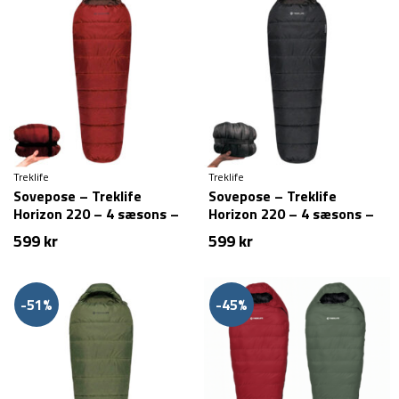
Treklife
Treklife
Sovepose – Treklife
Sovepose – Treklife
Horizon 220 – 4 sæsons –
Horizon 220 – 4 sæsons –
Rød
Sort
599
kr
599
kr
-51%
-45%