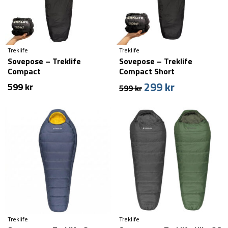
Treklife
Treklife
Sovepose – Treklife
Sovepose – Treklife
Compact
Compact Short
299
kr
Den
Den
599
kr
599
kr
oprindelige
aktuelle
pris
pris
var:
er:
599 kr.
299 kr.
Treklife
Treklife