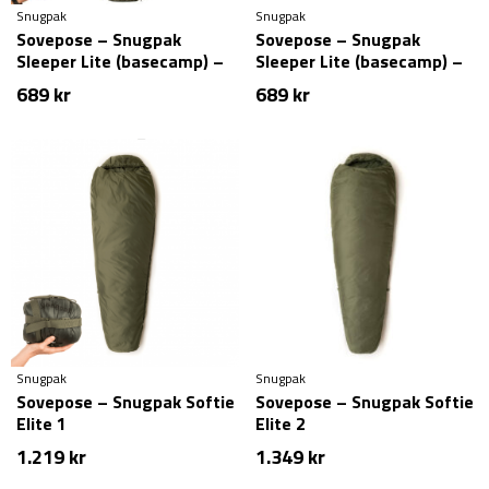
Snugpak
Snugpak
Sovepose – Snugpak
Sovepose – Snugpak
Sleeper Lite (basecamp) –
Sleeper Lite (basecamp) –
Grøn
Sort
689
kr
689
kr
Snugpak
Snugpak
Sovepose – Snugpak Softie
Sovepose – Snugpak Softie
Elite 1
Elite 2
1.219
kr
1.349
kr