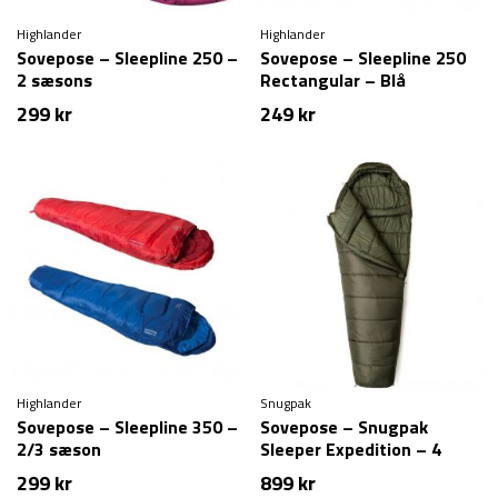
Highlander
Highlander
Sovepose – Sleepline 250 –
Sovepose – Sleepline 250
2 sæsons
Rectangular – Blå
299
kr
249
kr
Highlander
Snugpak
Sovepose – Sleepline 350 –
Sovepose – Snugpak
2/3 sæson
Sleeper Expedition – 4
sæsons – Grøn
299
kr
899
kr