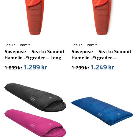
Sea To Summit
Sea To Summit
Sovepose – Sea to Summit
Sovepose – Sea to Summit
Hamelin -9 grader – Long
Hamelin -9 grader –
Regular
1.299
kr
1.249
kr
Den
Den
Den
Den
1.899
kr
1.799
kr
oprindelige
aktuelle
oprindelige
aktuelle
pris
pris
pris
pris
var:
er:
var:
er:
1.899 kr.
1.299 kr.
1.799 kr.
1.249 kr.