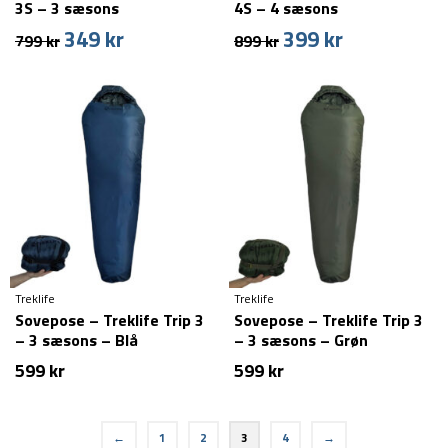
3S – 3 sæsons
4S – 4 sæsons
349
kr
399
kr
Den
Den
Den
Den
799
kr
899
kr
oprindelige
aktuelle
oprindelige
aktuelle
pris
pris
pris
pris
var:
er:
var:
er:
799 kr.
349 kr.
899 kr.
399 kr.
Treklife
Treklife
Sovepose – Treklife Trip 3
Sovepose – Treklife Trip 3
– 3 sæsons – Blå
– 3 sæsons – Grøn
599
kr
599
kr
←
1
2
3
4
→