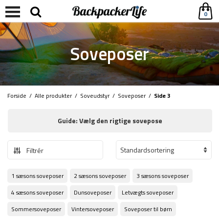
0
Soveposer
Forside
/
Alle produkter
/
Soveudstyr
/
Soveposer
/
Side 3
Guide: Vælg den rigtige sovepose
Filtrér
1 sæsons soveposer
2 sæsons soveposer
3 sæsons soveposer
4 sæsons soveposer
Dunsoveposer
Letvægts soveposer
Sommersoveposer
Vintersoveposer
Soveposer til børn