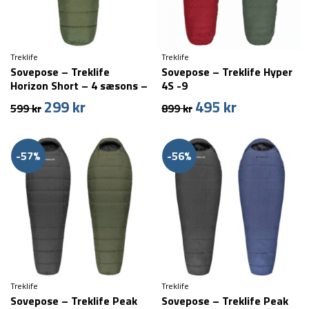
Treklife
Treklife
Sovepose – Treklife
Sovepose – Treklife Hyper
Horizon Short – 4 sæsons –
4S -9
Grøn
299
kr
495
kr
Den
Den
Den
Den
599
kr
899
kr
oprindelige
aktuelle
oprindelige
aktuelle
pris
pris
pris
pris
var:
er:
var:
er:
-57%
-56%
599 kr.
299 kr.
899 kr.
495 kr.
Treklife
Treklife
Sovepose – Treklife Peak
Sovepose – Treklife Peak