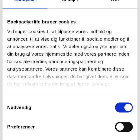
Sovepose – Snugpak Softie
Sovepose – Snugpak
Expansion 5
Travelpak 1 kompakt
1.829
kr
589
kr
Backpackerlife bruger cookies
Vi bruger cookies til at tilpasse vores indhold og
annoncer, til at vise dig funktioner til sociale medier og til
at analysere vores trafik. Vi deler også oplysninger om
din brug af vores hjemmeside med vores partnere inden
for sociale medier, annonceringspartnere og
analysepartnere. Vores partnere kan kombinere disse
data med andre oplysninger, du har givet dem, eller som
de har indsamlet fra din brug af deres tjenester.
Samtykkevalg
Snugpak
Snugpak
Nødvendig
Sovepose – Snugpak
Sovepose – Snugpak
Travelpak 2 kompakt
Travelpak 3 – 2/3 sæsons
649
kr
599
kr
Præferencer