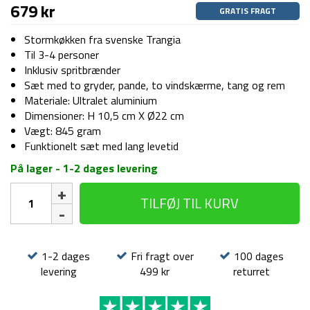
679
kr
GRATIS FRAGT
Stormkøkken fra svenske Trangia
Til 3-4 personer
Inklusiv spritbrænder
Sæt med to gryder, pande, to vindskærme, tang og rem
Materiale: Ultralet aluminium
Dimensioner: H 10,5 cm X Ø22 cm
Vægt: 845 gram
Funktionelt sæt med lang levetid
På lager - 1-2 dages levering
Stormkøkken
TILFØJ TIL KURV
-
Trangia
25-
1
1-2 dages
Fri fragt over
100 dages
-
levering
499 kr
returret
UL
-