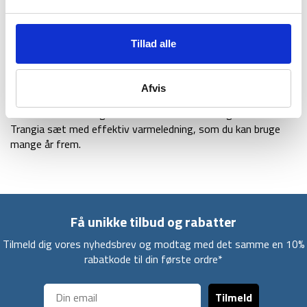
alternativ overveje at udskifte spritbrænderen til Trangias
gasbrænder.
Trangia 25-1 UL er lavet i et letvægtsmateriale med en god
Tillad alle
varmeledningsevne. Ultralet aluminium er en legering kaldet
5005 som er 50% stærkere end almindeligt aluminium, hvilket
gør at materialet er tyndere og derved lettere.
Afvis
Du får derfor i Trangia 25-1 UL et slidstærkt og holdbart
Trangia sæt med effektiv varmeledning, som du kan bruge
mange år frem.
Få unikke tilbud og rabatter
Tilmeld dig vores nyhedsbrev og modtag med det samme en 10%
rabatkode til din første ordre*
Tilmeld