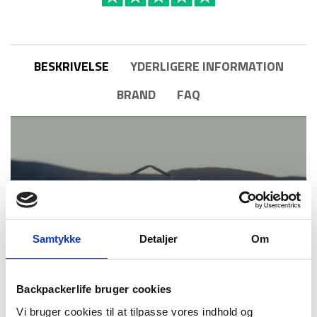
Spritbrænder
og
alu
-
3-
BESKRIVELSE
YDERLIGERE INFORMATION
4
BRAND
FAQ
personer
antal
Samtykke
Detaljer
Om
Dette køkkensæt er fra Trangias 25 serie, som er et
Backpackerlife bruger cookies
stormkøkken beregnet til 3-4 personer. I Trangia 25-1 får du
Vi bruger cookies til at tilpasse vores indhold og