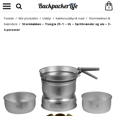
0
Forside
/
Alle produkter
/
Udstyr
/
Køkkenudstyr & mad
/
Stormkøkken &
brændere
/
Stormkøkken – Trangia 25-1 – UL – Spritbrænder og alu – 3-
4 personer