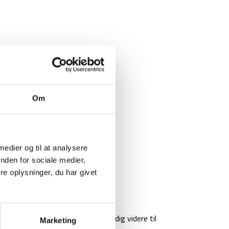
Om
 medier og til at analysere
nden for sociale medier,
e oplysninger, du har givet
 kan komme forrest i køen, så klik dig videre til
Marketing