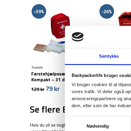
-39%
-26%
Samtykke
Treklife
Treklife
Førstehjælpssæt –
Førstehjælpss
Backpackerlife bruger cook
Kompakt – 31 dele
– 50 dele
Vi bruger cookies til at tilpas
79
kr
149
kr
Den
Den
Den
129
kr
199
kr
vores trafik. Vi deler også 
oprindelige
aktuelle
oprinde
annonceringspartnere og anal
pris
pris
pris
Se flere Black Friday 202
dem, eller som de har indsaml
var:
er:
var:
129 kr.
79 kr.
199 kr.
Samtykkevalg
Hvis du vil se nogle af vores andre tilbud på Black Fr
Nødvendig