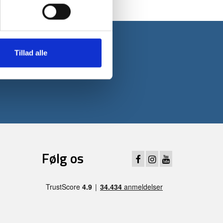
Tillad alle
 første ordre*
Følg os