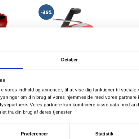
-39%
Detaljer
Aquipe
æt – Vandtæt
Nødradio – FM/AM –
ies
Håndsving – Solcelle – 2000
mAh powerbank
se vores indhold og annoncer, til at vise dig funktioner til sociale
79
kr
Den
Den
Den
129
kr
oplysninger om din brug af vores hjemmeside med vores partnere i
lige
aktuelle
oprindelige
aktuelle
ysepartnere. Vores partnere kan kombinere disse data med andr
pris
pris
pris
2 tilbud
et fra din brug af deres tjenester.
er:
var:
er:
149 kr.
129 kr.
79 kr.
iday, eller hvis du gerne vil skrive dig op på vores e-mail liste så du
Præferencer
Statistik