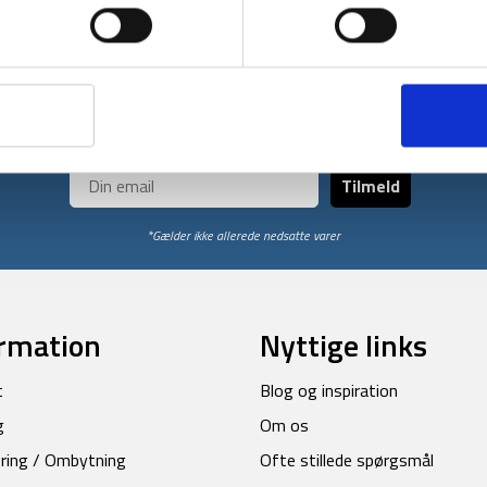
2022
på linket her.
Få unikke tilbud og rabatter
ores nyhedsbrev og modtag med det samme en 10% rabatkode til din
Tilmeld
*Gælder ikke allerede nedsatte varer
rmation
Nyttige links
t
Blog og inspiration
g
Om os
ring / Ombytning
Ofte stillede spørgsmål