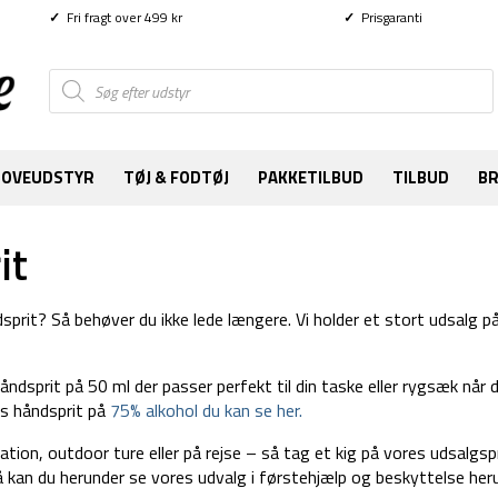
✓
Fri fragt over 499 kr
✓
Prisgaranti
Products
search
SOVEUDSTYR
TØJ & FODTØJ
PAKKETILBUD
TILBUD
B
it
dsprit? Så behøver du ikke lede længere. Vi holder et stort udsalg 
håndsprit på 50 ml der passer perfekt til din taske eller rygsæk når
es håndsprit på
75% alkohol du kan se her.
mation, outdoor ture eller på rejse – så tag et kig på vores udsalgsp
så kan du herunder se vores udvalg i førstehjælp og beskyttelse her