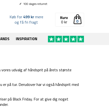
✓
100 dages returret
Køb for
499 kr
mere
Kurv
0
0
kr
og få fri fragt
RANDS
INSPIRATION
på vores udvalg af håndsprit på årets største
 du er på tur. Derudover har vi også håndsprit med
riser på Black Friday. For at give dig noget
under.