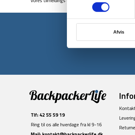
vores tilmeldings og nyhedsside om Black Friday 
Afvis
Tilmeld dig v
Info
Kontak
Tlf:
42 55 59 19
Leverin
Ring til os alle hverdage fra kl 9-16
Returne
Mail:
kontakt@backpackerlife.dk