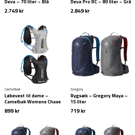
Deva – 70 liter – Blå
Deva Pro RC – 80 liter – Grå
2.749
kr
2.849
kr
Camelbak
Gregory
Løbevest til dame –
Rygsæk – Gregory Maya –
Camelbak Womens Chase
15 liter
Race 4 Vest – 1,5 liter
899
kr
719
kr