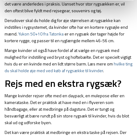
det være anderledes i praksis. Uanset hvor stor rygsækken er, vil
den oftest blive fyldt med rejsegear, souvenirs og tøj.
Derudover skal du holde dig for øje størrelsen at rygsække kan
indstilles i rygsystemet, da kvinder ofte har en kortere rygsøjle end
mænd.
Yukon 50+10 fra Tatonka
er en rygsæk der tager højde for
kortere rygge, og passer til en ryglængde mellem 46-56 cm.
Mange kvinder vil også have fordel af at vælge en rygsæk med
mulighed for indstilling ved bryst og hoftebælte. Det er specielt vigtigt
hvis du er en kvinde med en lidt større barm. Læs mere om
hvilke ting
du skal holde øje med ved køb af rygsække til kvinder
.
Rejs med en ekstra rygsæk?
Mange kvinder rejser ofte med en daypack, en mulepose eller en
kamerataske. Det er praktisk at have med en i flyveren som
håndbagage, eller at medbringe på dagsture. Det er tungt og
besværligt at bære rundt på sin store rygsæk til kvinder, hvis du blot
skal ud og udforske byen.
Det kan være praktisk at medbringe en ekstra taske på rejsen. Der