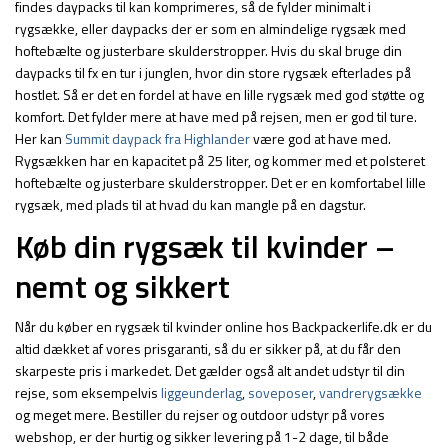
findes daypacks til kan komprimeres, så de fylder minimalt i
rygsække, eller daypacks der er som en almindelige rygsæk med
hoftebælte og justerbare skulderstropper. Hvis du skal bruge din
daypacks til fx en tur i junglen, hvor din store rygsæk efterlades på
hostlet. Så er det en fordel at have en lille rygsæk med god støtte og
komfort. Det fylder mere at have med på rejsen, men er god til ture.
Her kan
Summit daypack fra Highlander
være god at have med.
Rygsækken har en kapacitet på 25 liter, og kommer med et polsteret
hoftebælte og justerbare skulderstropper. Det er en komfortabel lille
rygsæk, med plads til at hvad du kan mangle på en dagstur.
Køb din rygsæk til kvinder –
nemt og sikkert
Når du køber en rygsæk til kvinder online hos Backpackerlife.dk er du
altid dækket af vores prisgaranti, så du er sikker på, at du får den
skarpeste pris i markedet. Det gælder også alt andet udstyr til din
rejse, som eksempelvis
liggeunderlag
,
soveposer
,
vandrerygsække
og meget mere. Bestiller du rejser og outdoor udstyr på vores
webshop, er der hurtig og sikker levering på 1-2 dage, til både