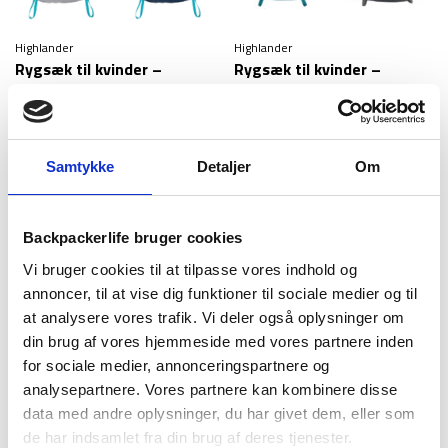
Highlander
Highlander
Rygsæk til kvinder –
Rygsæk til kvinder –
Highlander Ivar – 38 liter
Highlander Vega – 25 liter
449
kr
599
kr
Samtykke
Detaljer
Om
Backpackerlife bruger cookies
Vi bruger cookies til at tilpasse vores indhold og
annoncer, til at vise dig funktioner til sociale medier og til
at analysere vores trafik. Vi deler også oplysninger om
din brug af vores hjemmeside med vores partnere inden
for sociale medier, annonceringspartnere og
Highlander
analysepartnere. Vores partnere kan kombinere disse
Rygsæk til kvinder –
data med andre oplysninger, du har givet dem, eller som
Highlander Vega – 40 liter
de har indsamlet fra din brug af deres tjenester.