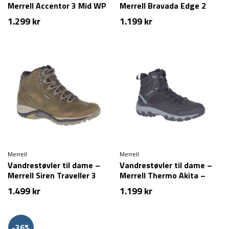
Merrell Accentor 3 Mid WP
Merrell Bravada Edge 2
– Brindle
Thermo Demi WP – Sort
1.299
kr
1.199
kr
Merrell
Merrell
Vandrestøvler til dame –
Vandrestøvler til dame –
Merrell Siren Traveller 3
Merrell Thermo Akita –
mid-cut – Læder – Brun
Mid-cut – Sort
1.499
kr
1.199
kr
-36%