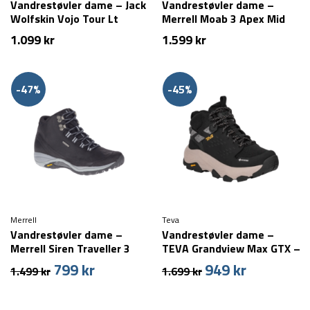
Vandrestøvler dame – Jack
Vandrestøvler dame –
Wolfskin Vojo Tour Lt
Merrell Moab 3 Apex Mid
Texapore Mid W – Sort
WP – Brindle
1.099
kr
1.599
kr
-47%
-45%
Merrell
Teva
Vandrestøvler dame –
Vandrestøvler dame –
Merrell Siren Traveller 3
TEVA Grandview Max GTX –
mid-cut – Læder – Sort
Sort
799
kr
949
kr
Den
Den
Den
Den
1.499
kr
1.699
kr
(Str. 38 tilbage)
oprindelige
aktuelle
oprindelige
aktuelle
pris
pris
pris
pris