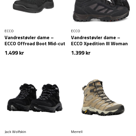
ECCO
ECCO
Vandrestøvler dame –
Vandrestøvler dame –
ECCO Offroad Boot Mid-cut
ECCO Xpedition III Woman
GTX – Sort (Str. 36 tilbage)
1.499
kr
1.399
kr
Jack Wolfskin
Merrell