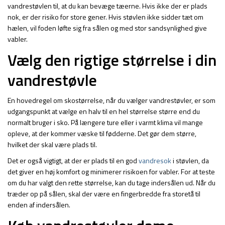
vandrestøvlen til, at du kan bevæge tæerne. Hvis ikke der er plads
nok, er der risiko for store gener. Hvis støvlen ikke sidder tæt om
hælen, vil foden løfte sig fra sålen og med stor sandsynlighed give
vabler.
Vælg den rigtige størrelse i din
vandrestøvle
En hovedregel om skostørrelse, når du vælger vandrestøvler, er som
udgangspunkt at vælge en halv til en hel størrelse større end du
normalt bruger i sko. På længere ture eller i varmt klima vil mange
opleve, at der kommer væske til fødderne. Det gør dem større,
hvilket der skal være plads til.
Det er også vigtigt, at der er plads til en god
vandresok
i støvlen, da
det giver en høj komfort og minimerer risikoen for vabler. For at teste
om du har valgt den rette størrelse, kan du tage indersålen ud. Når du
træder op på sålen, skal der være en fingerbredde fra storetå til
enden af indersålen.