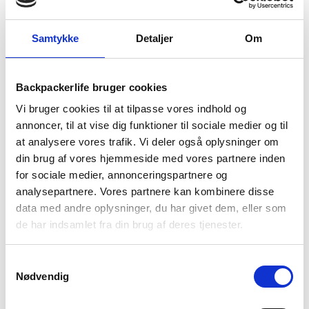
Grå
799
kr
699
kr
Samtykke
Detaljer
Om
Backpackerlife bruger cookies
Vi bruger cookies til at tilpasse vores indhold og
annoncer, til at vise dig funktioner til sociale medier og til
at analysere vores trafik. Vi deler også oplysninger om
din brug af vores hjemmeside med vores partnere inden
for sociale medier, annonceringspartnere og
analysepartnere. Vores partnere kan kombinere disse
Trespass
data med andre oplysninger, du har givet dem, eller som
Vandrestøvler til kvinder –
Mitzi – Iron
de har indsamlet fra din brug af deres tjenester.
799
kr
Samtykkevalg
Nødvendig
Vandrestøvler dame til