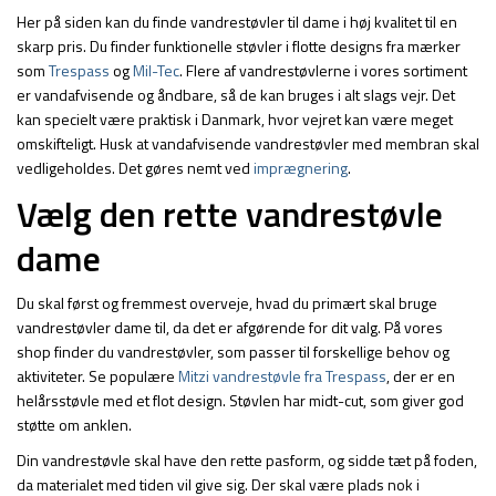
Her på siden kan du finde vandrestøvler til dame i høj kvalitet til en
skarp pris. Du finder funktionelle støvler i flotte designs fra mærker
som
Trespass
og
Mil-Tec
. Flere af vandrestøvlerne i vores sortiment
er vandafvisende og åndbare, så de kan bruges i alt slags vejr. Det
kan specielt være praktisk i Danmark, hvor vejret kan være meget
omskifteligt. Husk at vandafvisende vandrestøvler med membran skal
vedligeholdes. Det gøres nemt ved
imprægnering
.
Vælg den rette vandrestøvle
dame
Du skal først og fremmest overveje, hvad du primært skal bruge
vandrestøvler dame til, da det er afgørende for dit valg. På vores
shop finder du vandrestøvler, som passer til forskellige behov og
aktiviteter. Se populære
Mitzi vandrestøvle fra Trespass
, der er en
helårsstøvle med et flot design. Støvlen har midt-cut, som giver god
støtte om anklen.
Din vandrestøvle skal have den rette pasform, og sidde tæt på foden,
da materialet med tiden vil give sig. Der skal være plads nok i