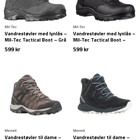
Mil-Tec
Mil-Tec
Vandrestøvler med lynlås –
Vandrestøvler med lynlås –
Mil-Tec Tactical Boot – Grå
Mil-Tec Tactical Boot –
Sort
599
kr
599
kr
Merrell
Merrell
Vandrestøvler til dame –
Vandrestøvler til dame –