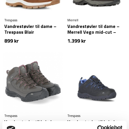
Trespass
Merrell
Vandrestøvler til dame –
Vandrestøvler til dame –
Trespass Blair
Merrell Vego mid-cut –
Læder – Brun
899
kr
1.399
kr
Trespass
Trespass
Vandrestøvler til kvinder –
Vandrestøvler til kvinder –
Mitzi – Brun
Trespass Mitzi low-cut –