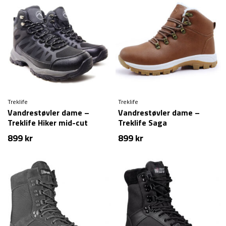
var:
er:
var:
er:
1.499 kr.
799 kr.
1.699 kr.
949 kr.
Treklife
Treklife
Vandrestøvler dame –
Vandrestøvler dame –
Treklife Hiker mid-cut
Treklife Saga
899
kr
899
kr