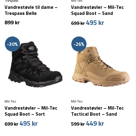
Trespass
Mil-Tec
Vandrestøvle til dame –
Vandrestøvler – Mil-Tec
Trespass Belle
Squad Boot – Sand
495
kr
Den
Den
899
kr
699
kr
oprindelige
aktuelle
pris
pris
var:
er:
-30%
-26%
699 kr.
495 kr.
Mil-Tec
Mil-Tec
Vandrestøvler – Mil-Tec
Vandrestøvler – Mil-Tec
Squad Boot – Sort
Tactical Boot – Sand
495
kr
449
kr
Den
Den
Den
Den
699
kr
599
kr
oprindelige
aktuelle
oprindelige
aktuelle