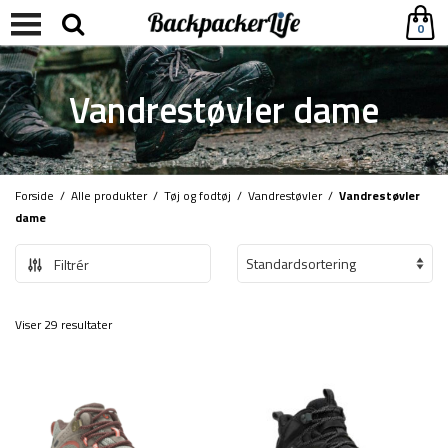
0
Vandrestøvler dame
Forside
/
Alle produkter
/
Tøj og fodtøj
/
Vandrestøvler
/
Vandrestøvler
dame
Filtrér
Viser 29 resultater