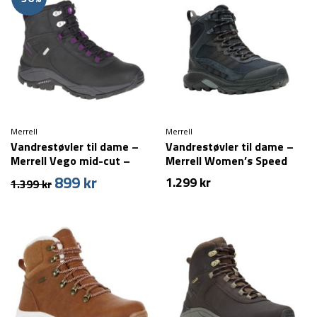
Merrell
Merrell
Vandrestøvler til dame –
Vandrestøvler til dame –
Merrell Vego mid-cut –
Merrell Women’s Speed
Læder – Sort
Strike 2 Thermo Mid WP
899
kr
Den
Den
1.299
kr
1.399
kr
oprindelige
aktuelle
pris
pris
var:
er:
1.399 kr.
899 kr.