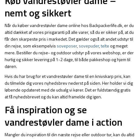
Køb vandrestøvler dame –
nemt og sikkert
Når du køber vandrestøvler dame online hos Backpackerlife.dk, er du
altid dækket af vores prisgaranti på alle varer, så du er sikker på, at du
får den skarpeste pris i markedet. Det gælder også alt andet udstyr til
din rejse, som eksempelvis
soveposer
,
sovepuder
,
telte
og meget
mere. Bestiller du rejse- og outdoor udstyr på vores webshop, er der
hurtig og sikker levering på 1-2 dage, til både pakkeshop og hjem til
døren.
Hvis du har brug for et vandrestøvler dame til en knivskarp pris, kan
du tilmelde dig vores nyhedsbrev nederst på siden. Her holder vi dig
løbende opdateret med de udsalg vi kører. Det er fuldstændig gratis
at få nyhedsbrevet og du kan altid framelde dig igen.
Få inspiration og se
vandrestøvler dame i action
Mangler du inspiration til din næste rejse eller outdoor tur, kan du altid