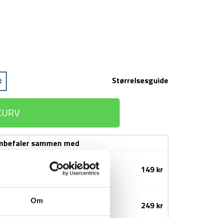
Størrelsesguide
 KURV
anbefaler sammen med
 - 80% uld - Sort
149
kr
2 par (34-36 tilbage)
Om
249
kr