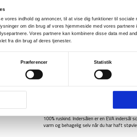
80%
Uld
uld
ies
-
1-2 dages levering
Fri fr
-
Outdoor
se vores indhold og annoncer, til at vise dig funktioner til sociale
Sort
-
oplysninger om din brug af vores hjemmeside med vores partnere i
2
ysepartnere. Vores partnere kan kombinere disse data med andr
par
et fra din brug af deres tjenester.
(34-
BESKRIVELSE
YDERLIGER
36
tilbage)
Disse vandrestøvler er fra tyske Mil-Tec og er
Præferencer
Statistik
kendetegnet ved vandrestøvler der kan bruges
value for money.
Tactical Boots vandrestøvlerne er lavet i et
hurtigt snørebåndssystem. Støvlerne har fors
amerikanske støvler.
Mil-Tecs Tactical Boots har en overdel i 100%
100% ruskind. Indersålen er en EVA indersål s
varm og behagelig selv når du har haft støvle