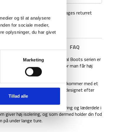
agt over 499 kr
100 dages returret
 medier og til at analysere
nden for sociale medier,
e oplysninger, du har givet
E INFORMATION
BRAND
FAQ
 fra Tactical Boots serien. Tactical Boots serien er
Marketing
 til generelt outdoor brug og hvor man får høj
 praktisk design med YKK lynlås og kommer med et
tærkninger ved hæl og tå, og er designet efter
Tillad alle
 polyester med Thinsulate™ isolering og læderdele i
om giver høj isolering, og som dermed holder din fod
n på under lange ture.