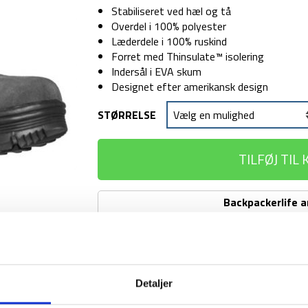
Stabiliseret ved hæl og tå
Overdel i 100% polyester
Læderdele i 100% ruskind
Forret med Thinsulate™ isolering
Indersål i EVA skum
Designet efter amerikansk design
STØRRELSE
TILFØJ TIL
Backpackerlife 
Vandresokker - Norwegian Army
Vandresokker
-
Norwegian
Vandresokker - Uld - Outdoor - 
Army
Detaljer
Vandresokker
-
-