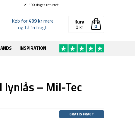
✓
100 dages returret
Køb for
499 kr
mere
Kurv
0
0
kr
og få fri fragt
RANDS
INSPIRATION
lynlås – Mil-Tec
GRATIS FRAGT