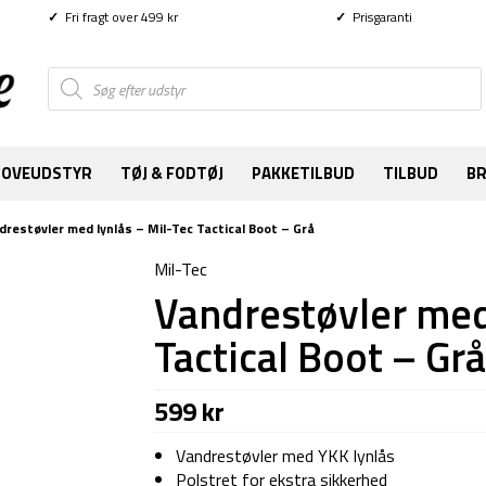
✓
Fri fragt over 499 kr
✓
Prisgaranti
Products
search
SOVEUDSTYR
TØJ & FODTØJ
PAKKETILBUD
TILBUD
B
drestøvler med lynlås – Mil-Tec Tactical Boot – Grå
Mil-Tec
Vandrestøvler med 
Tactical Boot – Grå
599
kr
Vandrestøvler med YKK lynlås
Polstret for ekstra sikkerhed