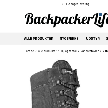
✓
1-2 dages levering
ALLE PRODUKTER
RYGSÆKKE
UDSTYR
Forside
/
Alle produkter
/
Tøj og fodtøj
/
Vandrestøvler
/
Van