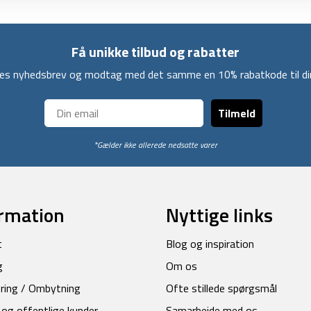
Få unikke tilbud og rabatter
ores nyhedsbrev og modtag med det samme en 10% rabatkode til din
Tilmeld
*Gælder ikke allerede nedsatte varer
rmation
Nyttige links
t
Blog og inspiration
g
Om os
ring / Ombytning
Ofte stillede spørgsmål
 og offentlige kunder
Samarbejde med os