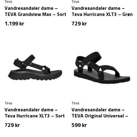
Teva
Teva
Vandresandaler dame –
Vandresandaler dame –
TEVA Grandview Max – Sort
Teva Hurricane XLT3 – Grøn
1.199
kr
729
kr
Teva
Teva
Vandresandaler dame –
Vandresandaler dame –
Teva Hurricane XLT3 – Sort
TEVA Original Universal –
Sort
729
kr
599
kr