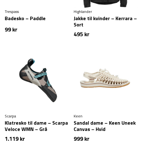
Trespass
Highlander
Badesko – Paddle
Jakke til kvinder – Kerrara –
Sort
99
kr
495
kr
Scarpa
Keen
Klatresko til dame – Scarpa
Sandal dame – Keen Uneek
Veloce WMN – Grå
Canvas – Hvid
1.119
kr
999
kr