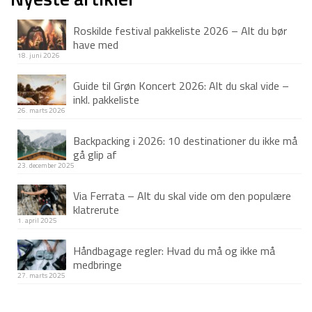
var:
er:
Roskilde festival pakkeliste 2026 – Alt du bør
1.499 kr.
1.199 kr.
have med
18. juni 2026
Guide til Grøn Koncert 2026: Alt du skal vide –
inkl. pakkeliste
26. marts 2026
Backpacking i 2026: 10 destinationer du ikke må
gå glip af
23. december 2025
Via Ferrata – Alt du skal vide om den populære
klatrerute
1. april 2025
Håndbagage regler: Hvad du må og ikke må
medbringe
27. marts 2025