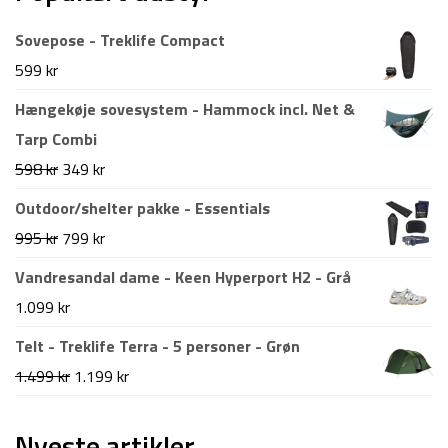
Sovepose - Treklife Compact
599
kr
Hængekøje sovesystem - Hammock incl. Net &
Tarp Combi
Den
Den
598
kr
349
kr
oprindelige
aktuelle
Outdoor/shelter pakke - Essentials
pris
pris
Den
Den
995
kr
799
kr
var:
er:
oprindelige
aktuelle
Vandresandal dame - Keen Hyperport H2 - Grå
598 kr.
349 kr.
pris
pris
1.099
kr
var:
er:
Telt - Treklife Terra - 5 personer - Grøn
995 kr.
799 kr.
Den
Den
1.499
kr
1.199
kr
oprindelige
aktuelle
pris
pris
Nyeste artikler