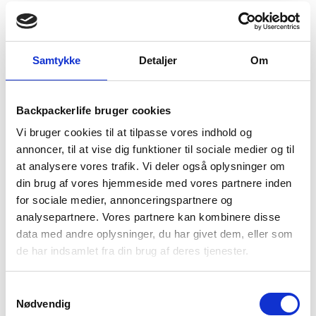
Vandresandaler dame –
Vandresandaler dame –
Teva Tirra Sport – Sort
Merrell Huntington Sport
Convert – Beige
495
kr
Den
Den
749
kr
799
kr
oprindelige
aktuelle
Samtykke
Detaljer
Om
pris
pris
var:
er:
799 kr.
495 kr.
Backpackerlife bruger cookies
Vi bruger cookies til at tilpasse vores indhold og
annoncer, til at vise dig funktioner til sociale medier og til
at analysere vores trafik. Vi deler også oplysninger om
din brug af vores hjemmeside med vores partnere inden
for sociale medier, annonceringspartnere og
analysepartnere. Vores partnere kan kombinere disse
Merrell
Merrell
data med andre oplysninger, du har givet dem, eller som
Vandresandaler dame –
Vandresandaler dame –
de har indsamlet fra din brug af deres tjenester.
Merrell Siena – Brun (Str.
Merrell Speed Fusion Sport
36 tilbage)
RMX – Sort
799
kr
949
kr
Samtykkevalg
Nødvendig