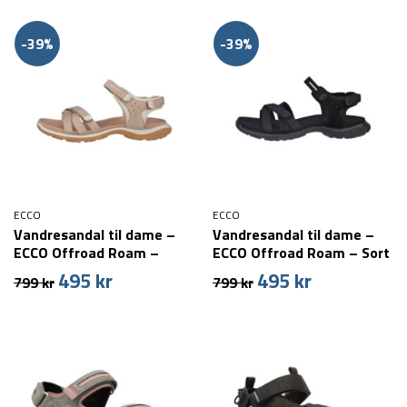
-39%
-39%
ECCO
ECCO
Vandresandal til dame –
Vandresandal til dame –
ECCO Offroad Roam –
ECCO Offroad Roam – Sort
Beige
495
kr
495
kr
Den
Den
Den
Den
799
kr
799
kr
oprindelige
aktuelle
oprindelige
aktuelle
pris
pris
pris
pris
var:
er:
var:
er:
799 kr.
495 kr.
799 kr.
495 kr.