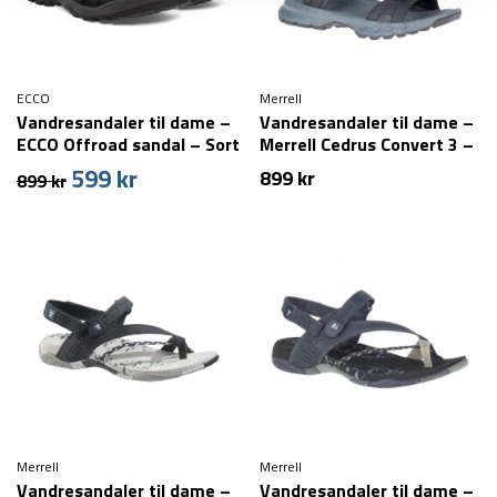
ECCO
Merrell
Vandresandaler til dame –
Vandresandaler til dame –
ECCO Offroad sandal – Sort
Merrell Cedrus Convert 3 –
Sort
599
kr
Den
Den
899
kr
899
kr
oprindelige
aktuelle
pris
pris
var:
er:
899 kr.
599 kr.
Merrell
Merrell
Vandresandaler til dame –
Vandresandaler til dame –