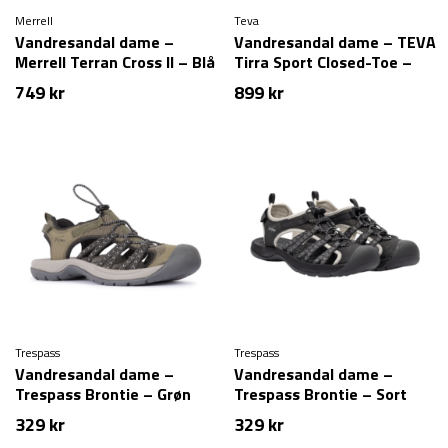
Merrell
Teva
Vandresandal dame –
Vandresandal dame – TEVA
Merrell Terran Cross II – Blå
Tirra Sport Closed-Toe –
Sort
749
kr
899
kr
Trespass
Trespass
Vandresandal dame –
Vandresandal dame –
Trespass Brontie – Grøn
Trespass Brontie – Sort
329
kr
329
kr