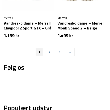
Merrell
Merrell
Vandresko dame – Merrell
Vandresko dame – Merrell
Claypool 2 Sport GTX – Grå
Moab Speed 2 – Beige
1.199
kr
1.499
kr
1
2
3
→
Følg os
Populært udstyr