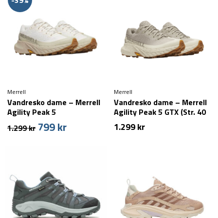
-39%
599 kr.
449 kr.
Merrell
Merrell
Vandresko dame – Merrell
Vandresko dame – Merrell
Agility Peak 5
Agility Peak 5 GTX (Str. 40
tilbage)
799
kr
Den
Den
1.299
kr
1.299
kr
oprindelige
aktuelle
pris
pris
var:
er:
1.299 kr.
799 kr.