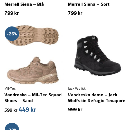
Merrell Siena – Blå
Merrell Siena – Sort
799
kr
799
kr
-26%
Mil-Tec
Jack Wolfskin
Vandresko – Mil-Tec Squad
Vandresko dame – Jack
Shoes – Sand
Wolfskin Refugio Texapore
Mid W – Mørkegrå
449
kr
Den
Den
999
kr
599
kr
oprindelige
aktuelle
pris
pris
var:
er: