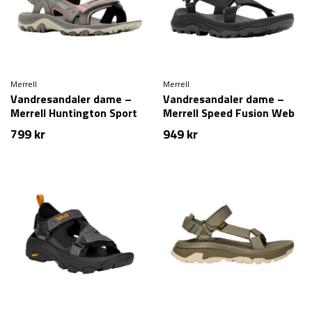
Merrell
Merrell
Vandresandaler dame –
Vandresandaler dame –
Merrell Huntington Sport
Merrell Speed Fusion Web
Convert – Grøn
Sport – Sort (38 & 39
799
kr
949
kr
tilbage)