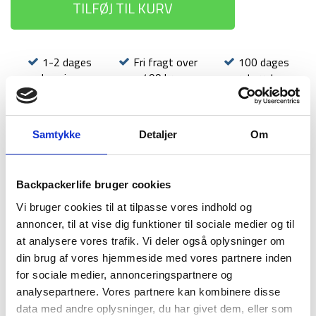
TILFØJ TIL KURV
1-2 dages
Fri fragt over
100 dages
levering
499 kr
returret
Samtykke
Detaljer
Om
BESKRIVELSE
YDERLIGERE INFORMATION
Backpackerlife bruger cookies
Vi bruger cookies til at tilpasse vores indhold og
BRAND
FAQ
annoncer, til at vise dig funktioner til sociale medier og til
at analysere vores trafik. Vi deler også oplysninger om
din brug af vores hjemmeside med vores partnere inden
for sociale medier, annonceringspartnere og
analysepartnere. Vores partnere kan kombinere disse
data med andre oplysninger, du har givet dem, eller som