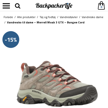
0
Forside
/
Alle produkter
/
Tøj og fodtøj
/
Vandrestøvler
/
Vandresko dame
/
Vandresko til dame – Merrell Moab 3 GTX – Bungee Cord
-15%