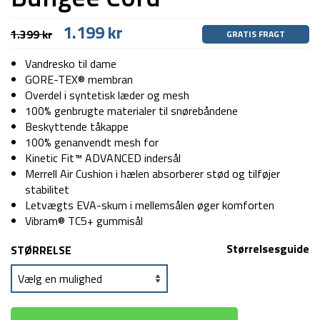
Den
Den
1.199
kr
1.399
kr
GRATIS FRAGT
oprindelige
aktuelle
pris
pris
Vandresko til dame
var:
er:
GORE-TEX® membran
1.399 kr.
1.199 kr.
Overdel i syntetisk læder og mesh
100% genbrugte materialer til snørebåndene
Beskyttende tåkappe
100% genanvendt mesh for
Kinetic Fit™ ADVANCED indersål
Merrell Air Cushion i hælen absorberer stød og tilføjer
stabilitet
Letvægts EVA-skum i mellemsålen øger komforten
Vibram® TC5+ gummisål
Størrelsesguide
STØRRELSE