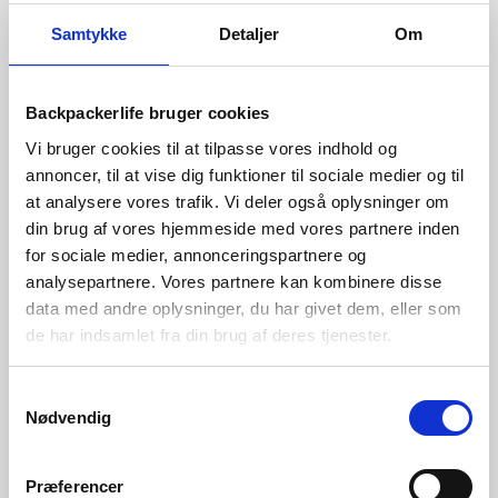
Tlf:
42 55 59 19
Samtykke
Detaljer
Om
Ring til os alle hverdage fra kl 9-16
Mail:
kontakt@backpackerlife.dk
Backpackerlife bruger cookies
Betalingsmuligheder:
Vi bruger cookies til at tilpasse vores indhold og
annoncer, til at vise dig funktioner til sociale medier og til
at analysere vores trafik. Vi deler også oplysninger om
din brug af vores hjemmeside med vores partnere inden
for sociale medier, annonceringspartnere og
Information
analysepartnere. Vores partnere kan kombinere disse
data med andre oplysninger, du har givet dem, eller som
Kontakt
de har indsamlet fra din brug af deres tjenester.
Levering
Returnering / Ombytning
Samtykkevalg
Nødvendig
Erhverv og offentlige kunder
Prisgaranti
Præferencer