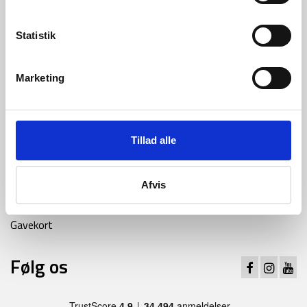
Handelsbetingelser
Cookiepolitik
Statistik
Persondatapolitik
Nyttige links
Marketing
Blog og inspiration
Om os
Tillad alle
Ofte stillede spørgsmål
Samarbejde med os
Afvis
Presse
Gavekort
Følg os