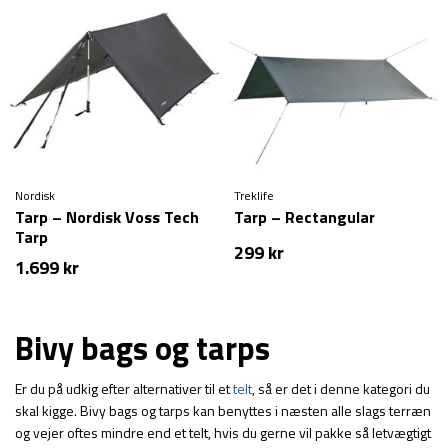
Nordisk
Treklife
Tarp – Nordisk Voss Tech
Tarp – Rectangular
Tarp
299
kr
1.699
kr
Bivy bags og tarps
Er du på udkig efter alternativer til et
telt
, så er det i denne kategori du
skal kigge. Bivy bags og tarps kan benyttes i næsten alle slags terræn
og vejer oftes mindre end et telt, hvis du gerne vil pakke så letvægtigt