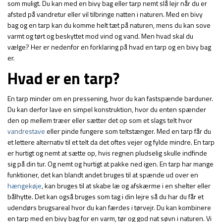
som muligt. Du kan med en bivy bag eller tarp nemt slå lejr når du er
afsted på vandretur eller vil tilbringe natten i naturen. Med en bivy
bag og en tarp kan du komme helt tæt på naturen, mens du kan sove
varmt og tørt og beskyttet mod vind og vand. Men hvad skal du
vælge? Her er nedenfor en forklaring på hvad en tarp og en bivy bag
er.
Hvad er en tarp?
En tarp minder om en pressening, hvor du kan fastspænde barduner.
Du kan derfor lave en simpel konstruktion, hvor du enten spænder
den op mellem træer eller sætter det op som et slags telt hvor
vandrestave
eller pinde fungere som teltstænger. Med en tarp får du
et lettere alternativ til et telt da det oftes vejer og fylde mindre. En tarp
er hurtigt og nemt at sætte op, hvis regnen pludselig skulle indfinde
sig på din tur. Og nemt og hurtigt at pakke ned igen. En tarp har mange
funktioner, det kan blandt andet bruges til at spænde ud over en
hængekøje
, kan bruges til at skabe læ og afskærme i en shelter eller
bålhytte. Det kan også bruges som tag i din lejre så du har du får et
udendørs brugsareal hvor du kan færdes i tørvejr. Du kan kombinere
en tarp med en bivy bag for en varm, tør og god nat søvn i naturen. Vi