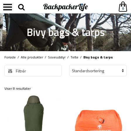
0
Bivy bags & tarps
Forside
/
Alle produkter
/
Soveudstyr
/
Telte
/
Bivy bags & tarps
Filtrér
Viser 8 resultater