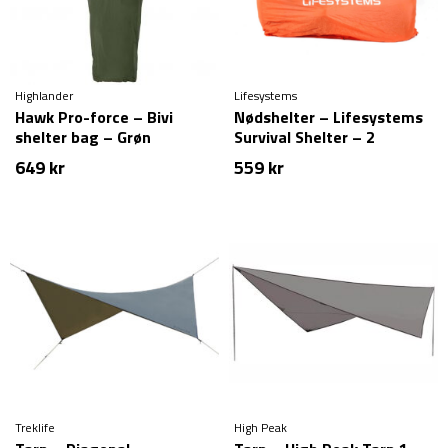
Highlander
Lifesystems
Hawk Pro-force – Bivi
Nødshelter – Lifesystems
shelter bag – Grøn
Survival Shelter – 2
personer
649
kr
559
kr
Treklife
High Peak