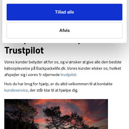
Mangler du inspiration til din næste rejse eller outdoor tur, kan du altid
få fed inspiration på vores Instragram profil og på vores Facebook
Tillad alle
side – hvor vi også ligger billeder op af produkterne in action.
Mangler du guides til vandreruter, shelterture, valg af udstyr og meget
mere, kan du læse med på vores
blog
.
Afvis
Backpackerlife.dk på
Trustpilot
Vores kunder betyder alt for os, og vi ønsker at give alle den bedste
købsoplevelse på Backpackelife.dk. Vores kunder elsker os, hvilket
afspejler sig i vores 5-stjernede
trustpilot
.
Hvis du har brug for hjælp, er du altid velkommen til at kontakte
kundeservice
, der står klar til at hjælpe dig.