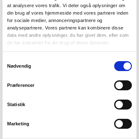
tarp.
at analysere vores trafik. Vi deler også oplysninger om
Køb bivy bags og tarps –
din brug af vores hjemmeside med vores partnere inden
for sociale medier, annonceringspartnere og
nemt og sikkert
analysepartnere. Vores partnere kan kombinere disse
data med andre oplysninger, du har givet dem, eller som
Hos vores webshop her på Backpackerlife.dk er du altid dækket af
de har indsamlet fra din brug af deres tjenester.
vores prisgaranti, så du er sikker på, at du får den skarpeste pris i
markedet. Dette gælder også alt andet udstyr til din rejse eller
outdoor tur, som eksempelvis
telte
.
Bestiller du rejse- og outdoor
Samtykkevalg
udstyr på vores webshop, er der hurtig og sikker levering på 1-2
Nødvendig
dage, til både pakkeshop og hjem til døren.
Hvis du har brug for tarps eller andet udstyr til en knivskarp pris, kan
Præferencer
du tilmelde dig vores nyhedsbrev nederst på siden. Her holder vi dig
løbende opdateret med de udsalg vi kører. Det er fuldstændig gratis
at få nyhedsbrevet og du kan altid framelde dig igen.
Statistik
Få inspiration til din næste
outdoor tur og rejse
Marketing