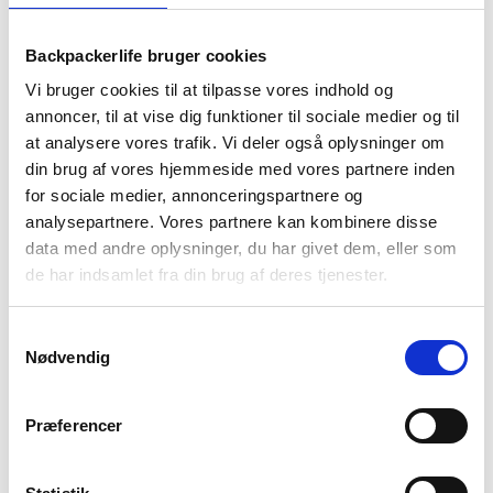
1-2 dages
Fri fragt over
100 dages
levering
499 kr
returret
Backpackerlife bruger cookies
Vi bruger cookies til at tilpasse vores indhold og
annoncer, til at vise dig funktioner til sociale medier og til
at analysere vores trafik. Vi deler også oplysninger om
din brug af vores hjemmeside med vores partnere inden
for sociale medier, annonceringspartnere og
BESKRIVELSE
YDERLIGERE INFORMATION
analysepartnere. Vores partnere kan kombinere disse
data med andre oplysninger, du har givet dem, eller som
BRAND
FAQ
de har indsamlet fra din brug af deres tjenester.
Basha tarpen kan opsættes og bruges til mange forskellige
ture. Du kan bruge den enten som selvstændigt dække til at
Samtykkevalg
sove under, eller som beskyttelse af teltet eller til at lave en
Nødvendig
overdækket brugsareal på turen. Den sættes fast til træer,
så den holdes i spænd, når den er sat op. Tarpen har tapede
sømme, så der ikke kommer vand ind ved syningerne.
Præferencer