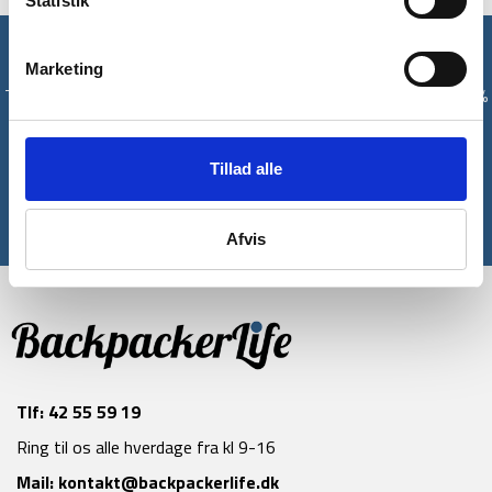
Statistik
Få unikke tilbud og rabatter
Marketing
Tilmeld dig vores nyhedsbrev og modtag med det samme en 10%
rabatkode til din første ordre*
Tillad alle
Tilmeld
*Gælder ikke allerede nedsatte varer
Afvis
Tlf:
42 55 59 19
Ring til os alle hverdage fra kl 9-16
Mail:
kontakt@backpackerlife.dk