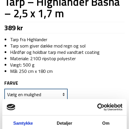
Tarp – Highlander Basha
– 2,5 x 1,7 m
389
kr
Tarp fra Highlander
Tarp som giver dække mod regn og sol
Hårdfør og holdbar tarp med vandtæt coating
Materiale: 210D ripstop polyester
Vægt: 500 g
Mål: 250 cm x 180 cm
FARVE
TILFØJ TIL KURV
Samtykke
Detaljer
Om