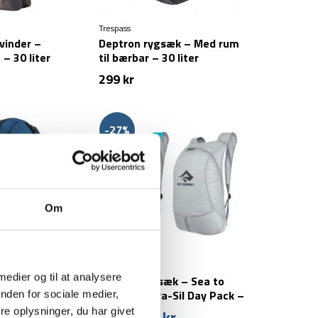
Trespass
kvinder –
Deptron rygsæk – Med rum
– 30 liter
til bærbar – 30 liter
299
kr
-27%
Om
Sea To Summit
 medier og til at analysere
æk – 22 liter –
Foldbar rygsæk – Sea to
Summit Ultra-Sil Day Pack –
nden for sociale medier,
20 liter
e oplysninger, du har givet
219
kr
Den
Den