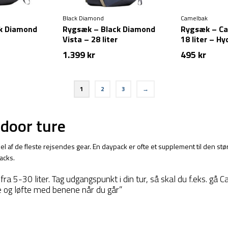
Black Diamond
Camelbak
k Diamond
Rygsæk – Black Diamond
Rygsæk – Ca
Vista – 28 liter
18 liter – Hy
1.399
kr
495
kr
1
2
3
→
tdoor ture
 af de fleste rejsendes gear. En daypack er ofte et supplement til den st
packs.
a 5-30 liter. Tag udgangspunkt i din tur, så skal du f.eks. gå 
e og løfte med benene når du går”