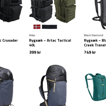
Artac
Black Diamond
c Crusader
Rygsæk – Artac Tactical
Rygsæk – Bl
40L
Creek Transit
399
kr
749
kr