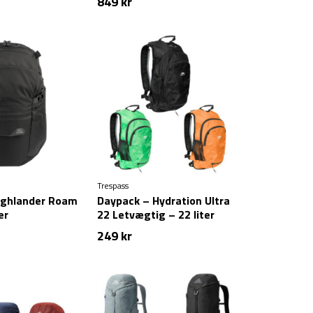
849
kr
Trespass
ighlander Roam
Daypack – Hydration Ultra
er
22 Letvægtig – 22 liter
249
kr