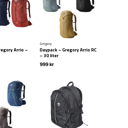
Gregory
egory Arrio –
Daypack – Gregory Arrio RC
– 30 liter
999
kr