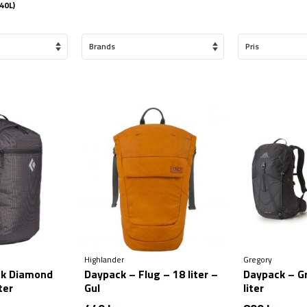
40L)
Brands
Pris
Highlander
Gregory
ck Diamond
Daypack – Flug – 18 liter –
Daypack – Gr
ter
Gul
liter