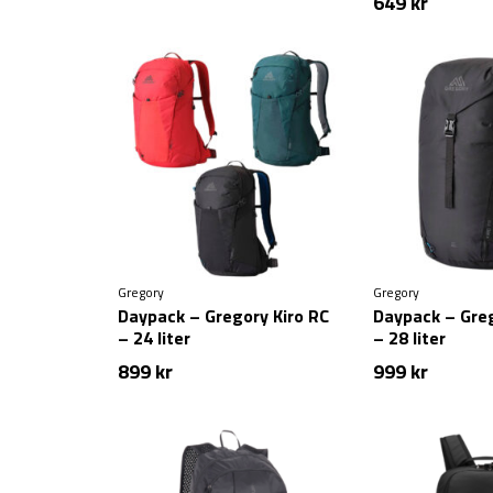
649
kr
Gregory
Gregory
Daypack – Gregory Kiro RC
Daypack – Greg
– 24 liter
– 28 liter
899
kr
999
kr