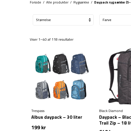
Forside
/
Alle produkter
/
Rygsække
/
Daypack rygsække (5-
Størrelse
Farve
Viser 1–40 af 118 resultater
Trespass
Black Diamond
Albus daypack – 30 liter
Daypack – Bla
Trail Zip – 18 li
199
kr