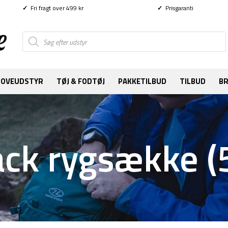
✓
Fri fragt over 499 kr
✓
Prisgaranti
Products
search
SOVEUDSTYR
TØJ & FODTØJ
PAKKETILBUD
TILBUD
B
ck rygsække (