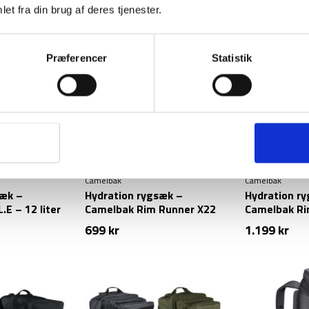
lige
ktuelle
et fra din brug af deres tjenester.
ris
r:
9 kr.
Præferencer
Statistik
Camelbak
Camelbak
sæk –
Hydration rygsæk –
Hydration r
.E – 12 liter
Camelbak Rim Runner X22
Camelbak Ri
Terra
699
kr
1.199
kr