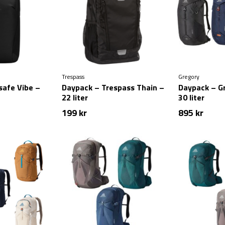
Trespass
Gregory
safe Vibe –
Daypack – Trespass Thain –
Daypack – Gr
22 liter
30 liter
199
kr
895
kr