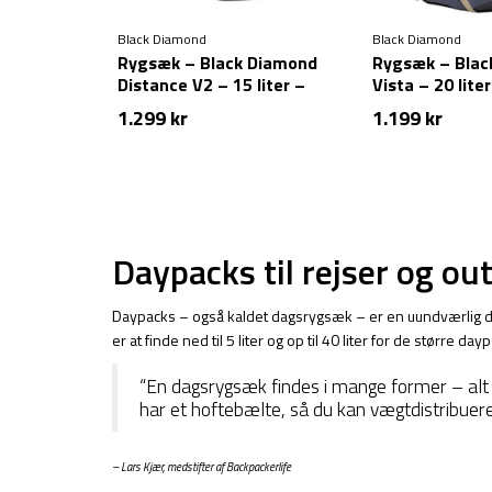
Black Diamond
Black Diamond
Rygsæk – Black Diamond
Rygsæk – Blac
Distance V2 – 15 liter –
Vista – 20 liter
Sort
1.299
kr
1.199
kr
Daypacks til rejser og ou
Daypacks – også kaldet dagsrygsæk – er en uundværlig del
er at finde ned til 5 liter og op til 40 liter for de større day
“En dagsrygsæk findes i mange former – alt fr
har et hoftebælte, så du kan vægtdistribuer
– Lars Kjær, medstifter af Backpackerlife