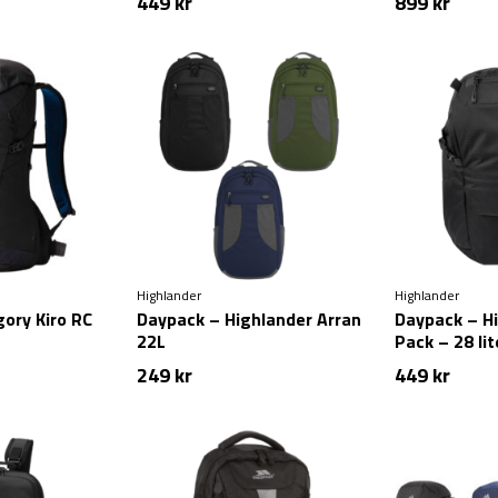
449
kr
899
kr
Highlander
Highlander
ory Kiro RC
Daypack – Highlander Arran
Daypack – H
22L
Pack – 28 lit
249
kr
449
kr