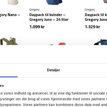
Gregory
Gregory
gory Nano –
Daypack til kvinder –
Daypack til 
Gregory Juno – 24 liter
Gregory Juno 
1.099
kr
1.329
kr
Detaljer
ies
Sea To Summit
Treklife
se vores indhold og annoncer, til at vise dig funktioner til sociale
– 15 liter
Foldbar daypack – Sea to
Foldbar rygs
Summit Day Pack – 20 liter
Blå
oplysninger om din brug af vores hjemmeside med vores partnere i
en
– Orange
ysepartnere. Vores partnere kan kombinere disse data med andr
339
kr
299
kr