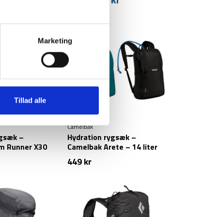
299
kr
oprindelige
aktuelle
pris
pris
var:
er:
299 kr.
219 kr.
Marketing
Tillad alle
Camelbak
ygsæk –
Hydration rygsæk –
m Runner X30
Camelbak Arete – 14 liter
449
kr