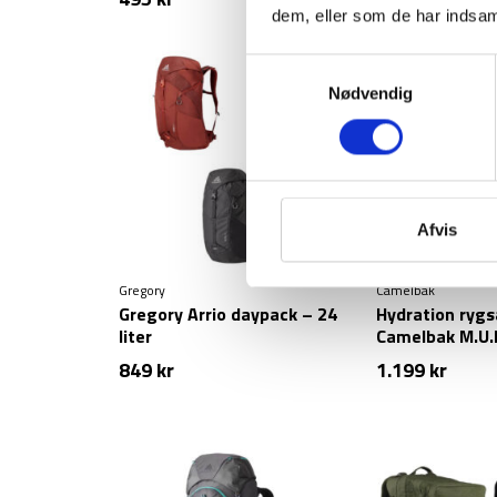
oprinde
a
dem, eller som de har indsaml
pris
p
var:
e
Samtykkevalg
129 kr.
9
Nødvendig
Afvis
Gregory
Camelbak
Gregory Arrio daypack – 24
Hydration ryg
liter
Camelbak M.U.L
849
kr
1.199
kr