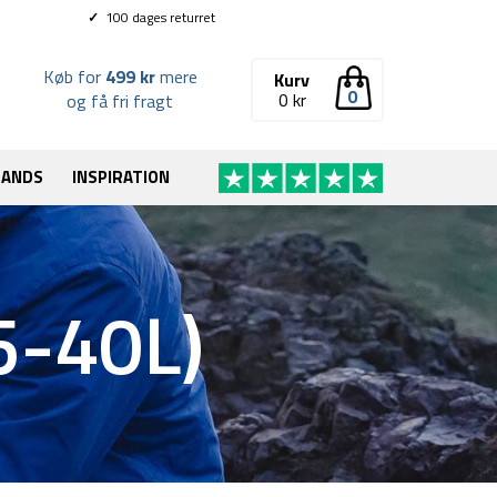
✓
100 dages returret
Køb for
499 kr
mere
Kurv
0
0
kr
og få fri fragt
RANDS
INSPIRATION
5-40L)