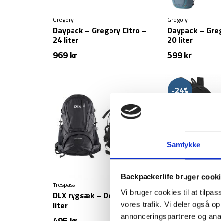
Gregory
Gregory
Daypack – Gregory Citro –
Daypack – Gre
24 liter
20 liter
969
kr
599
kr
-24%
Samtykke
Backpackerlife bruger cook
Trespass
Highlander
Vi bruger cookies til at tilpas
DLX rygsæk – Deimos – 28
Dublin daypack 
liter
vores trafik. Vi deler også 
99
kr
Den
D
129
kr
annonceringspartnere og anal
495
kr