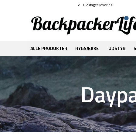
✓
1-2 dages levering
ALLE PRODUKTER
RYGSÆKKE
UDSTYR
Daypa