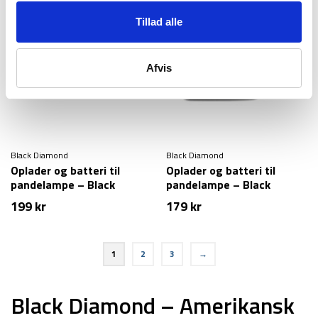
Tillad alle
Afvis
Black Diamond
Black Diamond
Oplader og batteri til
Oplader og batteri til
pandelampe – Black
pandelampe – Black
Diamond BD 1500 – USB-C
Diamond BD 1500 battery
199
kr
179
kr
& charger
1
2
3
→
Black Diamond – Amerikansk