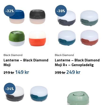
-32%
-38%
Black Diamond
Black Diamond
Lanterne – Black Diamond
Lanterne – Black Diamond
Moji
Moji R+ – Genopladelig
149
kr
249
kr
Den
Den
Den
Den
219
kr
399
kr
oprindelige
aktuelle
oprindelige
aktuelle
pris
pris
pris
pris
var:
er:
var:
er:
-34%
219 kr.
149 kr.
399 kr.
249 kr.