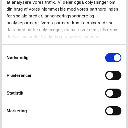
Black Diamond
Black Diamond
at analysere vores trafik. Vi deler også oplysninger om
Lanterne – Black Diamond
Løbevest – Black Diamond
din brug af vores hjemmeside med vores partnere inden
Orbirter 650
Distance 2 Hydration Vest
for sociale medier, annonceringspartnere og
– Sort
399
kr
949
kr
analysepartnere. Vores partnere kan kombinere disse
data med andre oplysninger, du har givet dem, eller som
de har indsamlet fra din brug af deres tjenester.
Samtykkevalg
Nødvendig
Præferencer
Statistik
Black Diamond
Black Diamond
Løbevest – Black Diamond
Merino beanie – Black
Distance 6 Hydration Vest
Diamond
Marketing
– Sort
1.099
kr
299
kr