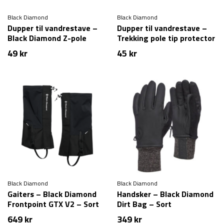
Black Diamond
Black Diamond
Dupper til vandrestave –
Dupper til vandrestave –
Black Diamond Z-pole
Trekking pole tip protector
rubber tip protector
– Black Diamond
49
kr
45
kr
Black Diamond
Black Diamond
Gaiters – Black Diamond
Handsker – Black Diamond
Frontpoint GTX V2 – Sort
Dirt Bag – Sort
649
kr
349
kr