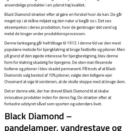
anvendelige produkter i en yderst høj kvalitet.
Black Diamond stræber efter at gøre en forskel hvor de kan. De går
meget op i at skåne miljøet og den natur vi begår os i. Det ses
eksempelvis i deres produktion, hvor de genbruger det vand og
metal de bruger under produktionsprocessen.
Denne tankegang går helt tilbage til 1972. I denne tid var den mest
populære metode for bjergklatring at bruge fastbolte og pitoner. Men
på grund af den øgede interesse for bjergbestigning, blev denne
form for klatring skadelig for bjergene. De sten man fikserede
boltene og pitoner i blev skadet permanent. På trods af at Black
Diamonds salg bestod af 70% pitoner, valgte den tidligere ejer
Chouinard at sige til verdenen, at de skulle stoppe med at bruge dem.
Det er denne etik, der har drevet Black Diamond til at skabe
innovative produkter inden for deres fag. De stræber efter at
forbedre udstyret såvel som sporten og udendørs livet.
Black Diamond –
pandelamper, vandrestave og