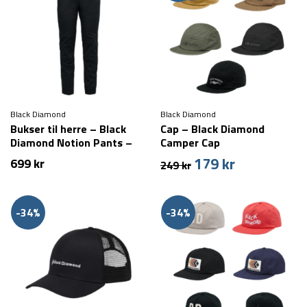
Black Diamond
Black Diamond
Bukser til herre – Black
Cap – Black Diamond
Diamond Notion Pants –
Camper Cap
Sort
179
kr
Den
Den
699
kr
249
kr
oprindelige
aktuelle
pris
pris
var:
er:
-34%
-34%
249 kr.
179 kr.