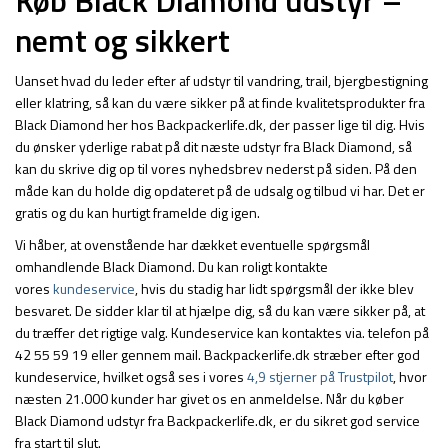
nemt og sikkert
Uanset hvad du leder efter af udstyr til vandring, trail, bjergbestigning
eller klatring, så kan du være sikker på at finde kvalitetsprodukter fra
Black Diamond her hos Backpackerlife.dk, der passer lige til dig. Hvis
du ønsker yderlige rabat på dit næste udstyr fra Black Diamond, så
kan du skrive dig op til vores nyhedsbrev nederst på siden. På den
måde kan du holde dig opdateret på de udsalg og tilbud vi har. Det er
gratis og du kan hurtigt framelde dig igen.
Vi håber, at ovenstående har dækket eventuelle spørgsmål
omhandlende Black Diamond. Du kan roligt kontakte
vores
kundeservice
, hvis du stadig har lidt spørgsmål der ikke blev
besvaret. De sidder klar til at hjælpe dig, så du kan være sikker på, at
du træffer det rigtige valg. Kundeservice kan kontaktes via. telefon på
42 55 59 19 eller gennem mail. Backpackerlife.dk stræber efter god
kundeservice, hvilket også ses i vores
4,9 stjerner på Trustpilot
, hvor
næsten 21.000 kunder har givet os en anmeldelse. Når du køber
Black Diamond udstyr fra Backpackerlife.dk, er du sikret god service
fra start til slut.