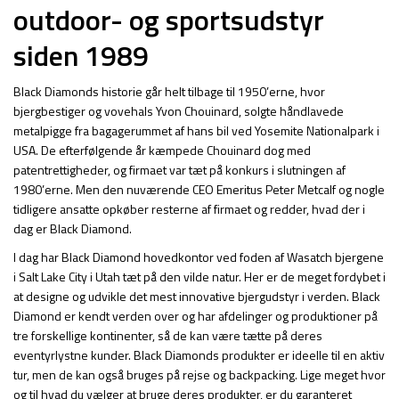
outdoor- og sportsudstyr
siden 1989
Black Diamonds historie går helt tilbage til 1950’erne, hvor
bjergbestiger og vovehals Yvon Chouinard, solgte håndlavede
metalpigge fra bagagerummet af hans bil ved Yosemite Nationalpark i
USA. De efterfølgende år kæmpede Chouinard dog med
patentrettigheder, og firmaet var tæt på konkurs i slutningen af
1980’erne. Men den nuværende CEO Emeritus Peter Metcalf og nogle
tidligere ansatte opkøber resterne af firmaet og redder, hvad der i
dag er Black Diamond.
I dag har Black Diamond hovedkontor ved foden af Wasatch bjergene
i Salt Lake City i Utah tæt på den vilde natur. Her er de meget fordybet i
at designe og udvikle det mest innovative bjergudstyr i verden. Black
Diamond er kendt verden over og har afdelinger og produktioner på
tre forskellige kontinenter, så de kan være tætte på deres
eventyrlystne kunder. Black Diamonds produkter er ideelle til en aktiv
tur, men de kan også bruges på rejse og backpacking. Lige meget hvor
og til hvad du vælger at bruge deres produkter, er du garanteret