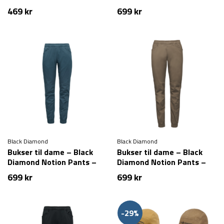
Sort (XS tilbage)
469
kr
699
kr
Black Diamond
Black Diamond
Bukser til dame – Black
Bukser til dame – Black
Diamond Notion Pants –
Diamond Notion Pants –
Blå
Brun
699
kr
699
kr
-29%