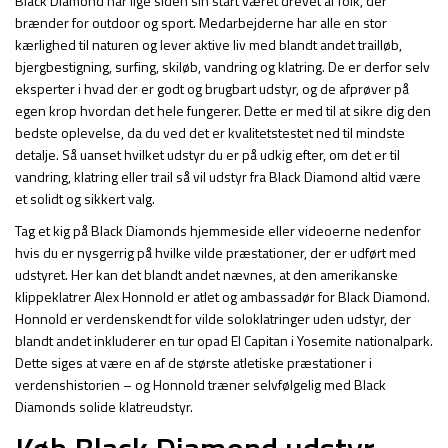
Black Diamond har lige siden sin start været drevet af folk, der
brænder for outdoor og sport. Medarbejderne har alle en stor
kærlighed til naturen og lever aktive liv med blandt andet trailløb,
bjergbestigning, surfing, skiløb, vandring og klatring. De er derfor selv
eksperter i hvad der er godt og brugbart udstyr, og de afprøver på
egen krop hvordan det hele fungerer. Dette er med til at sikre dig den
bedste oplevelse, da du ved det er kvalitetstestet ned til mindste
detalje. Så uanset hvilket udstyr du er på udkig efter, om det er til
vandring, klatring eller trail så vil udstyr fra Black Diamond altid være
et solidt og sikkert valg.
Tag et kig på Black Diamonds hjemmeside eller videoerne nedenfor
hvis du er nysgerrig på hvilke vilde præstationer, der er udført med
udstyret. Her kan det blandt andet nævnes, at den amerikanske
klippeklatrer Alex Honnold er atlet og ambassadør for Black Diamond.
Honnold er verdenskendt for vilde soloklatringer uden udstyr, der
blandt andet inkluderer en tur opad El Capitan i Yosemite nationalpark.
Dette siges at være en af de største atletiske præstationer i
verdenshistorien – og Honnold træner selvfølgelig med Black
Diamonds solide klatreudstyr.
Køb Black Diamond udstyr –