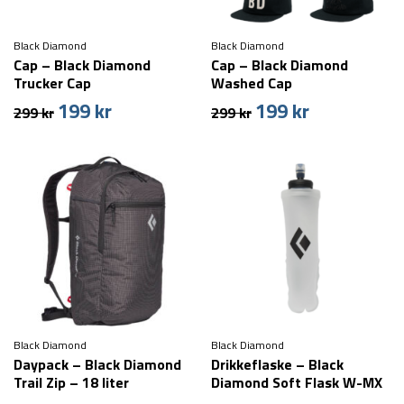
Black Diamond
Black Diamond
Cap – Black Diamond
Cap – Black Diamond
Trucker Cap
Washed Cap
199
kr
199
kr
Den
Den
Den
Den
299
kr
299
kr
oprindelige
aktuelle
oprindelige
aktuelle
pris
pris
pris
pris
var:
er:
var:
er:
299 kr.
199 kr.
299 kr.
199 kr.
Black Diamond
Black Diamond
Daypack – Black Diamond
Drikkeflaske – Black
Trail Zip – 18 liter
Diamond Soft Flask W-MX
– 500 ml