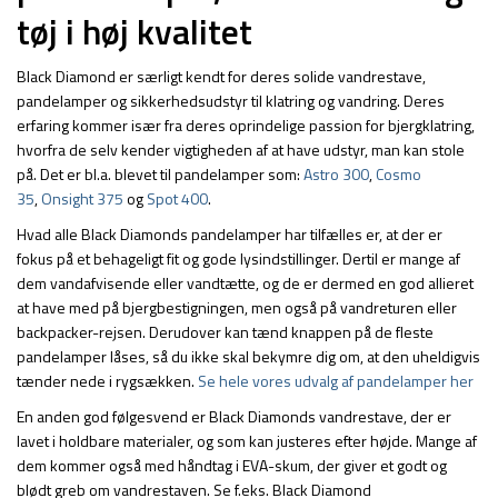
tøj i høj kvalitet
Black Diamond er særligt kendt for deres solide vandrestave,
pandelamper og sikkerhedsudstyr til klatring og vandring. Deres
erfaring kommer især fra deres oprindelige passion for bjergklatring,
hvorfra de selv kender vigtigheden af at have udstyr, man kan stole
på. Det er bl.a. blevet til pandelamper som:
Astro 300
,
Cosmo
35
,
Onsight 375
og
Spot 400
.
Hvad alle Black Diamonds pandelamper har tilfælles er, at der er
fokus på et behageligt fit og gode lysindstillinger. Dertil er mange af
dem vandafvisende eller vandtætte, og de er dermed en god allieret
at have med på bjergbestigningen, men også på vandreturen eller
backpacker-rejsen. Derudover kan tænd knappen på de fleste
pandelamper låses, så du ikke skal bekymre dig om, at den uheldigvis
tænder nede i rygsækken.
Se hele vores udvalg af pandelamper her
En anden god følgesvend er Black Diamonds vandrestave, der er
lavet i holdbare materialer, og som kan justeres efter højde. Mange af
dem kommer også med håndtag i EVA-skum, der giver et godt og
blødt greb om vandrestaven. Se f.eks. Black Diamond