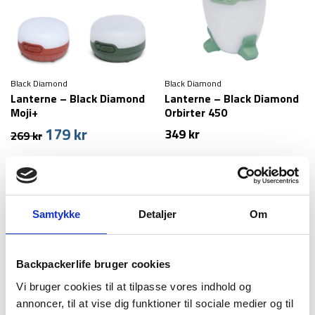
Black Diamond
Black Diamond
Lanterne – Black Diamond
Lanterne – Black Diamond
Moji+
Orbirter 450
179
kr
Den
Den
349
kr
269
kr
oprindelige
aktuelle
pris
pris
var:
er:
269 kr.
179 kr.
Samtykke
Detaljer
Om
Backpackerlife bruger cookies
Vi bruger cookies til at tilpasse vores indhold og
annoncer, til at vise dig funktioner til sociale medier og til