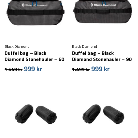
Black Diamond
Black Diamond
Duffel bag – Black
Duffel bag – Black
Diamond Stonehauler – 60
Diamond Stonehauler – 90
liter
liter
999
kr
999
kr
Den
Den
Den
Den
1.449
kr
1.499
kr
oprindelige
aktuelle
oprindelige
aktuelle
pris
pris
pris
pris
var:
er:
var:
er:
1.449 kr.
999 kr.
1.499 kr.
999 kr.