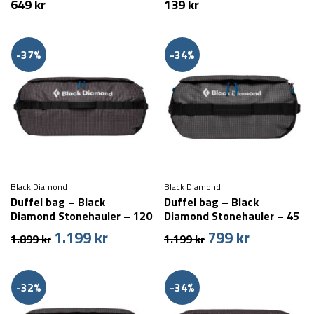
649
kr
139
kr
-37%
-34%
Black Diamond
Black Diamond
Duffel bag – Black
Duffel bag – Black
Diamond Stonehauler – 120
Diamond Stonehauler – 45
liter
liter
1.199
kr
799
kr
Den
Den
Den
Den
1.899
kr
1.199
kr
oprindelige
aktuelle
oprindelige
aktuelle
pris
pris
pris
pris
var:
er:
var:
er:
-32%
-34%
1.899 kr.
1.199 kr.
1.199 kr.
799 kr.