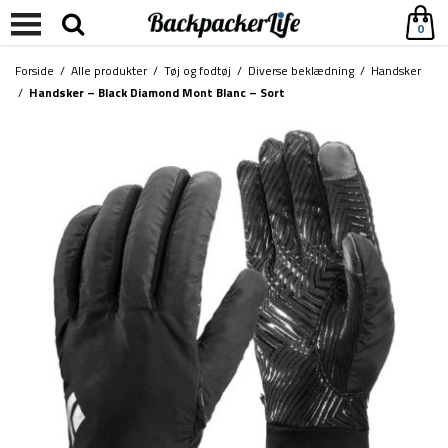
0
Forside
/
Alle produkter
/
Tøj og fodtøj
/
Diverse beklædning
/
Handsker
/
Handsker – Black Diamond Mont Blanc – Sort