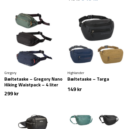
oprindelige
aktuelle
pris
pris
var:
er:
449 kr.
349 kr.
Gregory
Highlander
Bæltetaske – Gregory Nano
Bæltetaske – Targa
Hiking Waistpack – 4 liter
149
kr
299
kr