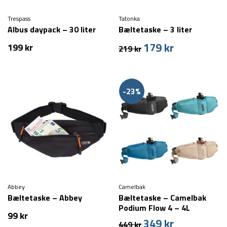
Trespass
Tatonka
Albus daypack – 30 liter
Bæltetaske – 3 liter
179
kr
Den
Den
199
kr
219
kr
oprindelige
aktuelle
pris
pris
var:
er:
219 kr.
179 kr.
-23%
Abbey
Camelbak
Bæltetaske – Abbey
Bæltetaske – Camelbak
Podium Flow 4 – 4L
99
kr
349
kr
Den
Den
449
kr