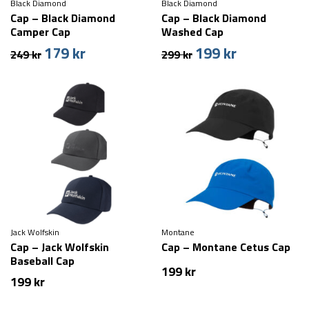
Black Diamond
Black Diamond
Cap – Black Diamond
Cap – Black Diamond
Camper Cap
Washed Cap
179
kr
199
kr
Den
Den
Den
Den
249
kr
299
kr
oprindelige
aktuelle
oprindelige
aktuelle
pris
pris
pris
pris
var:
er:
var:
er:
249 kr.
179 kr.
299 kr.
199 kr.
Jack Wolfskin
Montane
Cap – Jack Wolfskin
Cap – Montane Cetus Cap
Baseball Cap
199
kr
199
kr