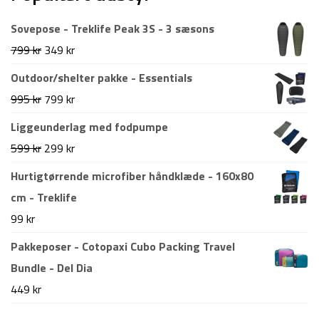
Sovepose - Treklife Peak 3S - 3 sæsons
Den
Den
799
kr
349
kr
oprindelige
aktuelle
Outdoor/shelter pakke - Essentials
pris
pris
Den
Den
995
kr
799
kr
var:
er:
oprindelige
aktuelle
Liggeunderlag med fodpumpe
799 kr.
349 kr.
pris
pris
Den
Den
599
kr
299
kr
var:
er:
oprindelige
aktuelle
Hurtigtørrende microfiber håndklæde - 160x80
995 kr.
799 kr.
pris
pris
cm - Treklife
var:
er:
99
kr
599 kr.
299 kr.
Pakkeposer - Cotopaxi Cubo Packing Travel
Bundle - Del Dia
449
kr