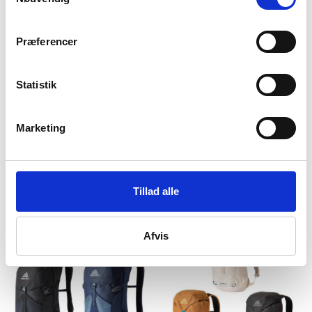
Præferencer
Statistik
Marketing
Gregory
Gregory
Daypack – Gregory Arrio –
Daypack – Gregory Arrio RC
30 liter
– 30 liter
895
kr
999
kr
Tillad alle
Afvis