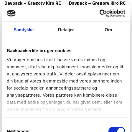
Daypack – Gregory Kiro RC
Daypack – Gregory Kiro RC
– 20 liter
– 24 liter
849
kr
899
kr
Samtykke
Detaljer
Om
Backpackerlife bruger cookies
Vi bruger cookies til at tilpasse vores indhold og
annoncer, til at vise dig funktioner til sociale medier og til
at analysere vores trafik. Vi deler også oplysninger om
din brug af vores hjemmeside med vores partnere inden
for sociale medier, annonceringspartnere og
Highlander
Trespass
analysepartnere. Vores partnere kan kombinere disse
Daypack – Highlander Arran
Daypack – Hydration Ultra
data med andre oplysninger, du har givet dem, eller som
22L
22 Letvægtig – 22 liter
de har indsamlet fra din brug af deres tjenester.
249
kr
249
kr
Samtykkevalg
Nødvendig