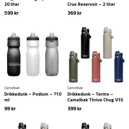
20 liter
Crux Reservoir – 2 liter
599
kr
369
kr
Camelbak
Camelbak
Drikkedunk – Podium – 710
Drikkedunk – Termo –
ml
Camelbak Thrive Chug VSS
– 1 liter
99
kr
399
kr