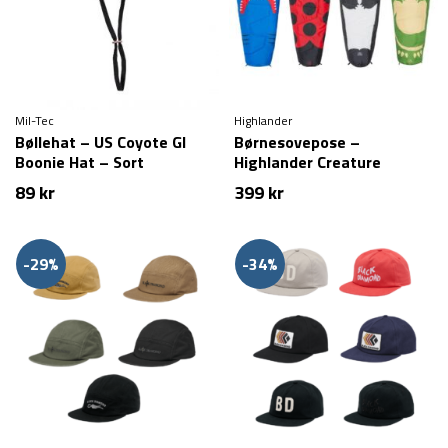
Mil-Tec
Highlander
Bøllehat – US Coyote GI
Børnesovepose –
Boonie Hat – Sort
Highlander Creature
89
kr
399
kr
-29%
-34%