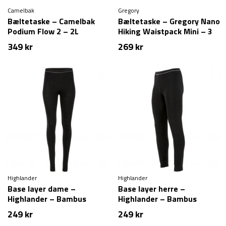
Camelbak
Gregory
Bæltetaske – Camelbak
Bæltetaske – Gregory Nano
Podium Flow 2 – 2L
Hiking Waistpack Mini – 3
liter
349
kr
269
kr
Highlander
Highlander
Base layer dame –
Base layer herre –
Highlander – Bambus
Highlander – Bambus
bukser
bukser (S & XXL tilbage)
249
kr
249
kr