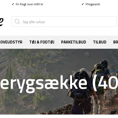
✓
Fri fragt over 499 kr
✓
Prisgaranti
Products
search
SOVEUDSTYR
TØJ & FODTØJ
PAKKETILBUD
TILBUD
B
erygsække (40