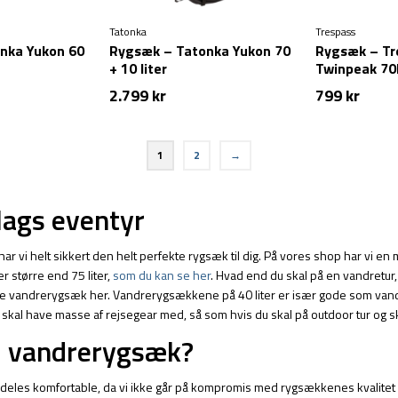
Tatonka
Trespass
nka Yukon 60
Rygsæk – Tatonka Yukon 70
Rygsæk – Tr
+ 10 liter
Twinpeak 70
2.799
kr
799
kr
1
2
→
lags eventyr
 har vi helt sikkert den helt perfekte rygsæk til dig. På vores shop har vi e
r større end 75 liter,
som du kan se her
. Hvad end du skal på en vandretur,
n rette vandrerygsæk her. Vandrerygsækkene på 40 liter er især gode som v
u skal have masse af rejsegear med, så som hvis du skal på outdoor tur og
d vandrerygsæk?
ærdeles komfortable, da vi ikke går på kompromis med rygsækkenes kvalitet 