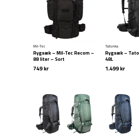
Mil-Tec
Tatonka
Rygsæk – Mil-Tec Recom –
Rygsæk – Tato
88 liter – Sort
48L
749
kr
1.499
kr