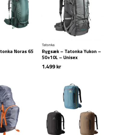
Tatonka
tonka Noras 65
Rygsæk – Tatonka Yukon –
50+10L – Unisex
1.499
kr