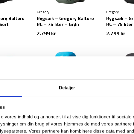
Gregory
Gregory
ory Baltoro
Rygsæk – Gregory Baltoro
Rygsæk – Gr
 Sort
RC – 75 liter – Grøn
RC – 75 liter
2.799
kr
2.799
kr
Detaljer
ies
Gregory
Gregory
se vores indhold og annoncer, til at vise dig funktioner til sociale
ory Stout –
Rygsæk – Gregory Stout
Rygsæk – Gr
Plus – 45 liter – Blå
liter – Sort
oplysninger om din brug af vores hjemmeside med vores partnere i
ysepartnere. Vores partnere kan kombinere disse data med andr
1.399
kr
1.099
kr