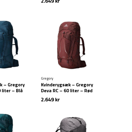
2.649
kr
Gregory
k – Gregory
Kvinderygsæk – Gregory
liter – Blå
Deva RC – 60 liter – Rød
2.649
kr