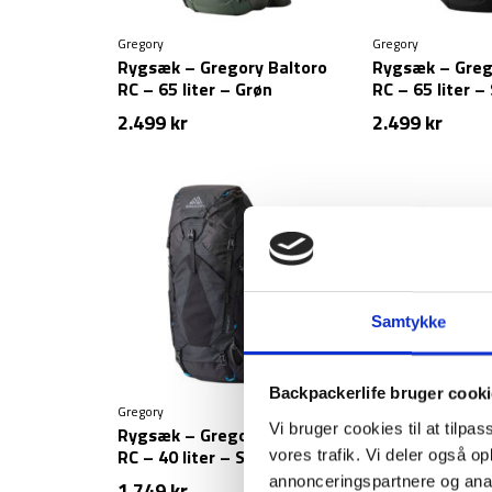
Gregory
Gregory
Rygsæk – Gregory Baltoro
Rygsæk – Greg
RC – 65 liter – Grøn
RC – 65 liter –
2.499
kr
2.499
kr
Samtykke
Backpackerlife bruger cook
Gregory
Gregory
Vi bruger cookies til at tilpas
Rygsæk – Gregory Paragon
Rygsæk – Greg
RC – 40 liter – Sort
55 liter
vores trafik. Vi deler også 
annonceringspartnere og anal
1.749
kr
1.599
kr