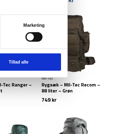
999
kr
oprindelige
aktuelle
pris
pris
var:
er:
999 kr.
699 kr.
Marketing
Tillad alle
Mil-Tec
l-Tec Ranger –
Rygsæk – Mil-Tec Recom –
rt
88 liter – Grøn
749
kr