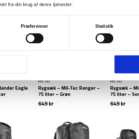
et fra din brug af deres tjenester.
Præferencer
Statistik
Mil-Tec
Mil-Tec
lander Eagle
Rygsæk – Mil-Tec Ranger –
Rygsæk – Mi
ter
75 liter – Grøn
75 liter – So
649
kr
649
kr