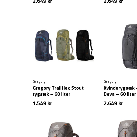
2.649
kr
2.649
kr
Gregory
Gregory
Gregory Trailflex Stout
Kvinderygsæk 
rygsæk – 60 liter
Deva – 60 liter
1.549
kr
2.649
kr