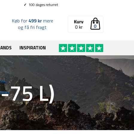
✓
100 dages returret
Køb for
499 kr
mere
Kurv
0
0
kr
og få fri fragt
RANDS
INSPIRATION
-75 L)