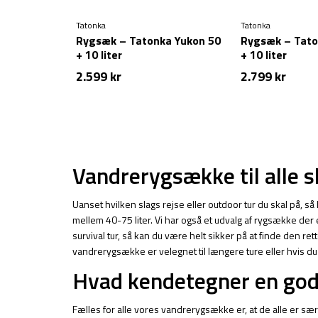
Tatonka
Tatonka
Rygsæk – Tatonka Yukon 50
Rygsæk – Tato
+ 10 liter
+ 10 liter
2.599
kr
2.799
kr
Vandrerygsække til alle s
Uanset hvilken slags rejse eller outdoor tur du skal på, så
mellem 40-75 liter. Vi har også et udvalg af rygsække der e
survival tur, så kan du være helt sikker på at finde de
vandrerygsække er velegnet til længere ture eller hvis d
Hvad kendetegner en go
Fælles for alle vores vandrerygsække er, at de alle er s