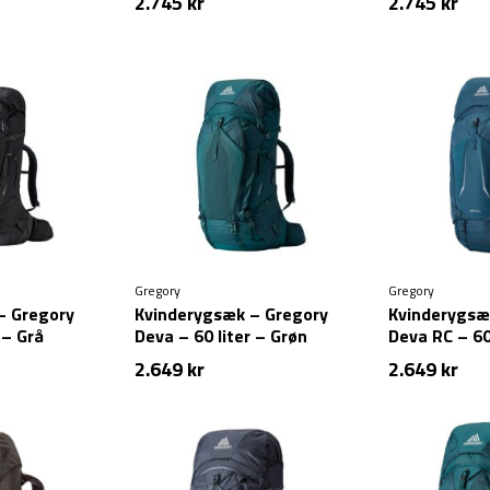
2.745
kr
2.745
kr
Gregory
Gregory
– Gregory
Kvinderygsæk – Gregory
Kvinderygsæ
 – Grå
Deva – 60 liter – Grøn
Deva RC – 60 
2.649
kr
2.649
kr