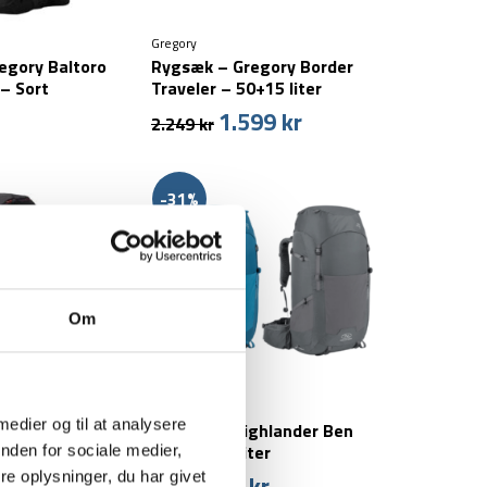
Gregory
egory Baltoro
Rygsæk – Gregory Border
 – Sort
Traveler – 50+15 liter
1.599
kr
Den
Den
2.249
kr
oprindelige
aktuelle
pris
pris
var:
er:
-31%
2.249 kr.
1.599 kr.
Om
Highlander
 medier og til at analysere
egory Zulu – 40
Rygsæk – Highlander Ben
Nevis – 52 liter
nden for sociale medier,
e oplysninger, du har givet
699
kr
Den
Den