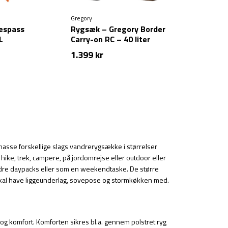
Gregory
espass
Rygsæk – Gregory Border
L
Carry-on RC – 40 liter
1.399
kr
n masse forskellige slags vandrerygsække i størrelser
 hike, trek, campere, på jordomrejse eller outdoor eller
andre daypacks eller som en weekendtaske. De større
 skal have liggeunderlag, sovepose og stormkøkken med.
og komfort. Komforten sikres bl.a. gennem polstret ryg