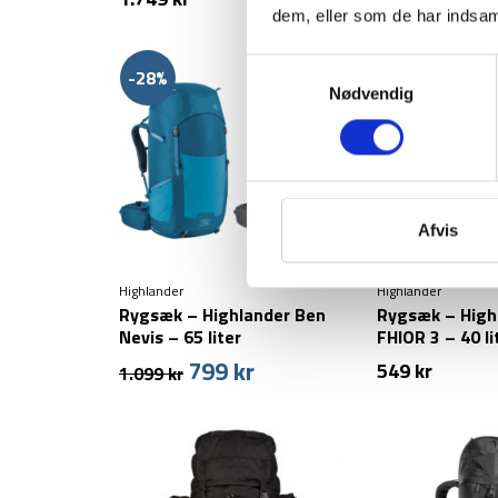
dem, eller som de har indsaml
Samtykkevalg
-28%
Nødvendig
Afvis
Highlander
Highlander
Rygsæk – Highlander Ben
Rygsæk – High
Nevis – 65 liter
FHIOR 3 – 40 li
799
kr
Den
Den
549
kr
1.099
kr
oprindelige
aktuelle
pris
pris
var:
er:
1.099 kr.
799 kr.