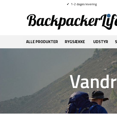
✓
1-2 dages levering
ALLE PRODUKTER
RYGSÆKKE
UDSTYR
Vandr