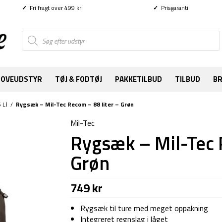
✓
Fri fragt over 499 kr
✓
Prisgaranti
Products
search
SOVEUDSTYR
TØJ & FODTØJ
PAKKETILBUD
TILBUD
B
 L)
/
Rygsæk – Mil-Tec Recom – 88 liter – Grøn
Mil-Tec
Rygsæk – Mil-Tec 
Grøn
749
kr
Rygsæk til ture med meget oppakning
Integreret regnslag i låget