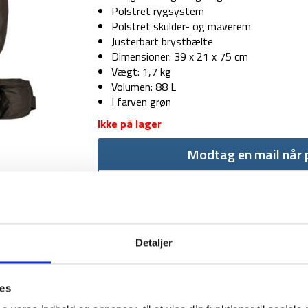
Polstret rygsystem
Polstret skulder- og maverem
Justerbart brystbælte
Dimensioner: 39 x 21 x 75 cm
Vægt: 1,7 kg
Volumen: 88 L
I farven grøn
Ikke på lager
Modtag en mail når p
Detaljer
ies
1-2 dages levering
Fri fr