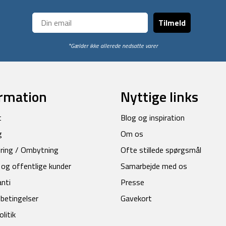
Tilmeld
*Gælder ikke allerede nedsatte varer
rmation
Nyttige links
t
Blog og inspiration
g
Om os
ring / Ombytning
Ofte stillede spørgsmål
 og offentlige kunder
Samarbejde med os
anti
Presse
betingelser
Gavekort
litik