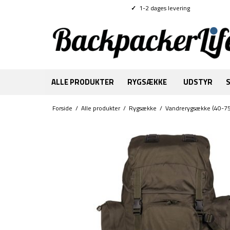
✓
1-2 dages levering
ALLE PRODUKTER
RYGSÆKKE
UDSTYR
Forside
/
Alle produkter
/
Rygsække
/
Vandrerygsække (40-75