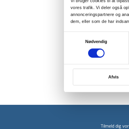
Vi bruger cookies til at tilpas
vores trafik. Vi deler også 
annonceringspartnere og anal
dem, eller som de har indsaml
Samtykkevalg
Nødvendig
Afvis
Tilmeld dig v