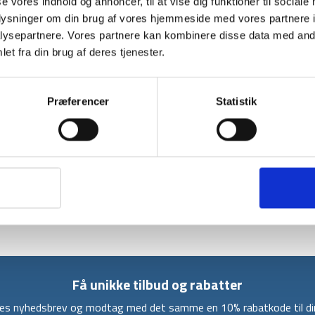
se vores indhold og annoncer, til at vise dig funktioner til sociale
oplysninger om din brug af vores hjemmeside med vores partnere i
ysepartnere. Vores partnere kan kombinere disse data med andr
et fra din brug af deres tjenester.
BESKRIVELSE
YDERLIGER
Mil-Tecs Recom rygsæk er en populær trekking
Præferencer
Statistik
oppakning er krævet. Rygsækken rummer hele 
rejse gear.
Rygsækken har mange fine detaljer, som gør 
Recom 88L har bl.a. integreret regnslag, pol
samt et justerbart brystbælte. Yderligere er
adskilt bundlomme, tre udvendige lommer og
Få unikke tilbud og rabatter
ores nyhedsbrev og modtag med det samme en 10% rabatkode til din