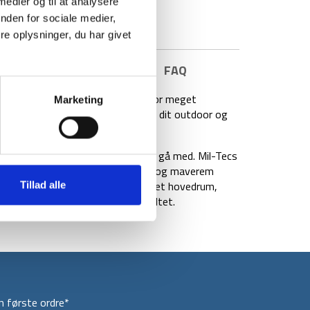
 medier og til at analysere
nden for sociale medier,
e oplysninger, du har givet
E INFORMATION
BRAND
FAQ
 rygsæk til længere ture eller hvor meget
Marketing
88 liter, og kan derfor rumme alt dit outdoor og
den både behagelig og praktisk at gå med. Mil-Tecs
stret rygsystem, polstret skulder- og maverem
 rygsækken praktisk indrettet med et hovedrum,
Tillad alle
 to små lynlåslommer på mavebæltet.
 første ordre*