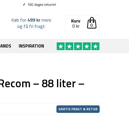
✓
100 dages returret
Køb for
499 kr
mere
Kurv
0
0
kr
og få fri fragt
RANDS
INSPIRATION
Recom – 88 liter –
GRATIS FRAGT & RETUR