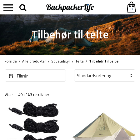
0
Tilbehør til telte
Forside
/
Alle produkter
/
Soveudstyr
/
Telte
/
Tilbehør til telte
Filtrér
Viser 1–40 af 43 resultater