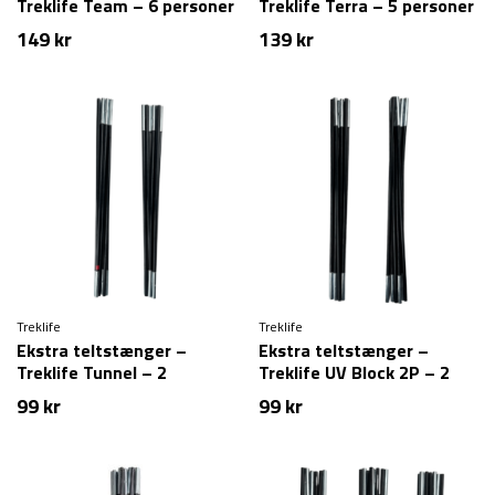
Treklife Team – 6 personer
Treklife Terra – 5 personer
149
kr
139
kr
Treklife
Treklife
Ekstra teltstænger –
Ekstra teltstænger –
Treklife Tunnel – 2
Treklife UV Block 2P – 2
personer
personer
99
kr
99
kr