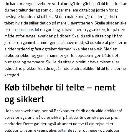
Du kan forlænge levetiden ved at undgå der går hul på dit telt. Der kan
du med teltunderlag som du ligger mellem dit telt og jorden for at
beskytte bunden på dit telt. På den måde undgår du der går hul i
teltet, hvis du stiller det op på mere ujævnt terræn. Skulle skaden ske
er et
reparations kit
en god ting at have med i rygsækken, for på den
måde at forlænge levetiden på dit telt. Skal du stille dit telt op i hård
jord er en gummihammer genial at have med, så du sikre at pløkkerne
sidder ordentligt fast og teltet dermed ikke blæser væk. Med en
pløkoptrækker og gummihammer gør telt opsætningen både det
hurtigere og nemmere. Skulle du efter din telttur have mistet eller
bøjet dine pløkker, kan du også finde ekstra pløkker til dit telt i denne
kategori.
Køb tilbehør til telte – nemt
og sikkert
Hos vores webshop her på Backpackerlife.dk er du altid dækket af
vores prisgaranti, så du er sikker på, at du får den skarpeste pris i
markedet. Dette gælder også alt andet udstyr til din rejse eller
outdoor tur, som eksempelvis
telte
.
Bestiller du rejse- og outdoor