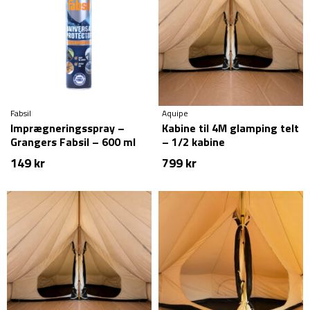
Fabsil
Aquipe
Imprægneringsspray –
Kabine til 4M glamping telt
Grangers Fabsil – 600 ml
– 1/2 kabine
149
kr
799
kr