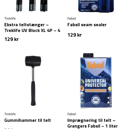
Treklife
Fabsil
Ekstra teltstænger –
Fabsil seam sealer
Treklife UV Block XL 4P – 4
129
kr
personer
129
kr
Treklife
Fabsil
Gummihammer til telt
Imprægnering til telt –
Grangers Fabsil – 1 liter