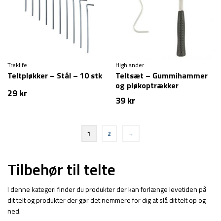
Treklife
Highlander
Teltpløkker – Stål – 10 stk
Teltsæt – Gummihammer
og pløkoptrækker
29
kr
39
kr
1
2
→
Tilbehør til telte
I denne kategori finder du produkter der kan forlænge levetiden på
dit telt og produkter der gør det nemmere for dig at slå dit telt op og
ned.