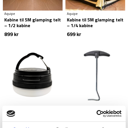
Aquipe
Aquipe
Kabine til 5M glamping telt
Kabine til 5M glamping telt
– 1/2 kabine
– 1/4 kabine
899
kr
699
kr
Treklife
Treklife
Lanterne – Camp – Inkl.
Pløkoptrækker til telt
batterier
19
kr