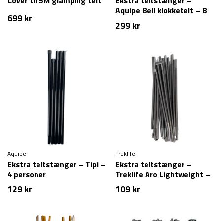
Cover til 5M glamping telt
Ekstra teltstænger –
Aquipe Bell klokketelt – 8
699
kr
personer
299
kr
Aquipe
Treklife
Ekstra teltstænger – Tipi –
Ekstra teltstænger –
4 personer
Treklife Aro Lightweight –
2 personer
129
kr
109
kr