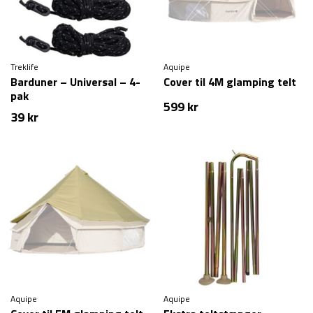
Treklife
Aquipe
Barduner – Universal – 4-
Cover til 4M glamping telt
pak
599
kr
39
kr
Aquipe
Aquipe