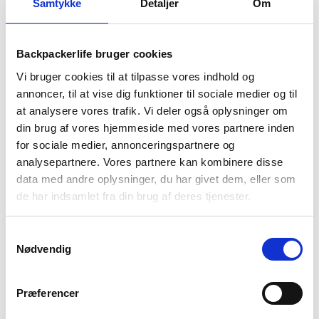
99
kr
Samtykke
Detaljer
Om
Backpackerlife bruger cookies
Vi bruger cookies til at tilpasse vores indhold og
annoncer, til at vise dig funktioner til sociale medier og til
at analysere vores trafik. Vi deler også oplysninger om
din brug af vores hjemmeside med vores partnere inden
for sociale medier, annonceringspartnere og
analysepartnere. Vores partnere kan kombinere disse
data med andre oplysninger, du har givet dem, eller som
Aquipe
Highlander
de har indsamlet fra din brug af deres tjenester.
Pumpe til oppusteligt telt
Stålpløkker – Highlander –
– Manuel
6 stk
Samtykkevalg
249
kr
39
kr
Nødvendig
-13%
-14%
Præferencer