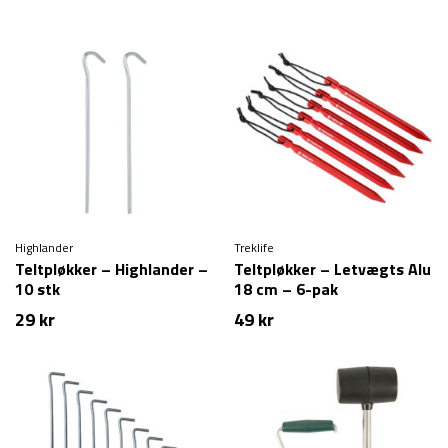
Highlander
Treklife
Teltpløkker – Highlander –
Teltpløkker – Letvægts Alu
10 stk
18 cm – 6-pak
29
kr
49
kr