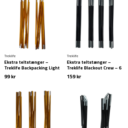
Treklife
Treklife
Ekstra teltstænger –
Ekstra teltstænger –
Treklife Backpacking Light
Treklife Blackout Crew – 6
– 2 personer
personer
99
kr
159
kr