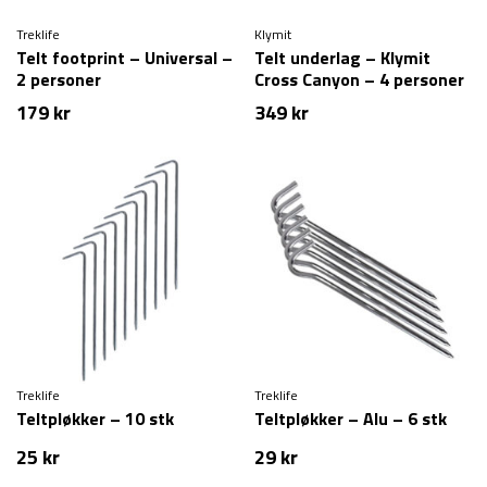
Treklife
Klymit
Telt footprint – Universal –
Telt underlag – Klymit
2 personer
Cross Canyon – 4 personer
179
kr
349
kr
Treklife
Treklife
Teltpløkker – 10 stk
Teltpløkker – Alu – 6 stk
25
kr
29
kr