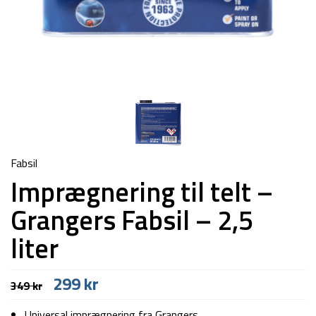
Fabsil
Imprægnering til telt –
Grangers Fabsil – 2,5
liter
Den
Den
299
kr
349
kr
oprindelige
aktuelle
pris
pris
Universal imprægnering fra Grangers