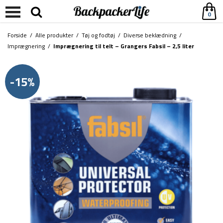
0
Forside
/
Alle produkter
/
Tøj og fodtøj
/
Diverse beklædning
/
Imprægnering
/
Imprægnering til telt – Grangers Fabsil – 2,5 liter
-15%