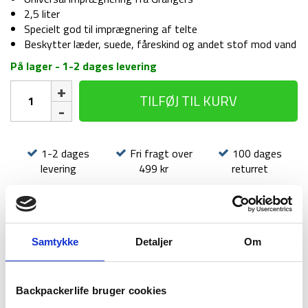
var:
er:
2,5 liter
349 kr.
299 kr.
Specielt god til imprægnering af telte
Beskytter læder, suede, fåreskind og andet stof mod vand
På lager - 1-2 dages levering
Imprægnering
TILFØJ TIL KURV
til
telt
-
Grangers
1-2 dages
Fri fragt over
100 dages
Fabsil
levering
499 kr
returret
-
2,5
liter
antal
Samtykke
Detaljer
Om
BESKRIVELSE
BRAND
FAQ
Backpackerlife bruger cookies
Fabsil er en universal imprægnering fra velkendte Grangers.