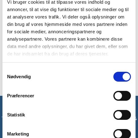
Vi bruger cookies til at tilpasse vores indhold og
Den beskytter dit udstyr mod vand og regn, så du ikke skal
være bange for at det bliver vådt. Grangers er især kendt for
annoncer, til at vise dig funktioner til sociale medier og til
at lave solid imprægnering til telte, så du kan campe i dit telt
at analysere vores trafik. Vi deler også oplysninger om
uden at skulle blive bekymret om at blive våd.
din brug af vores hjemmeside med vores partnere inden
for sociale medier, annonceringspartnere og
Brugsinstrukser*:
analysepartnere. Vores partnere kan kombinere disse
Anvend direkte på rent stof
data med andre oplysninger, du har givet dem, eller som
de har indsamlet fra din brug af deres tjenester.
Pensel det på overfladerne
Lad det behandlede stof tørre helt før brug
Samtykkevalg
*Brug udenfor eller i et godt ventileret område.
Nødvendig
Præferencer
Få unikke tilbud og rabatter
Statistik
Tilmeld dig vores nyhedsbrev og modtag med det samme en 10%
rabatkode til din første ordre*
Marketing