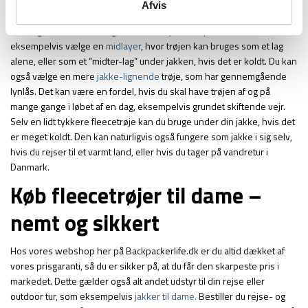
Afvis
Fleecetrøjen kan se ud på forskellige måder. Hvilken, du skal vælge,
afhænger af dit behov, og af hvad du synes, er pænest. Du kan
eksempelvis vælge en
midlayer
, hvor trøjen kan bruges som et lag
alene, eller som et “midter-lag” under jakken, hvis det er koldt. Du kan
også vælge en mere
jakke-lignende
trøje, som har gennemgående
lynlås. Det kan være en fordel, hvis du skal have trøjen af og på
mange gange i løbet af en dag, eksempelvis grundet skiftende vejr.
Selv en lidt tykkere fleecetrøje kan du bruge under din jakke, hvis det
er meget koldt. Den kan naturligvis også fungere som jakke i sig selv,
hvis du rejser til et varmt land, eller hvis du tager på vandretur i
Danmark.
Køb fleecetrøjer til dame –
nemt og sikkert
Hos vores webshop her på Backpackerlife.dk er du altid dækket af
vores prisgaranti, så du er sikker på, at du får den skarpeste pris i
markedet. Dette gælder også alt andet udstyr til din rejse eller
outdoor tur, som eksempelvis
jakker til dame.
Bestiller du rejse- og