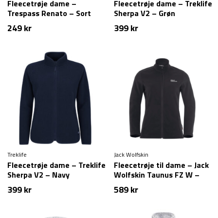
Fleecetrøje dame –
Fleecetrøje dame – Treklife
Trespass Renato – Sort
Sherpa V2 – Grøn
249
kr
399
kr
Treklife
Jack Wolfskin
Fleecetrøje dame – Treklife
Fleecetrøje til dame – Jack
Sherpa V2 – Navy
Wolfskin Taunus FZ W –
Sort
399
kr
589
kr