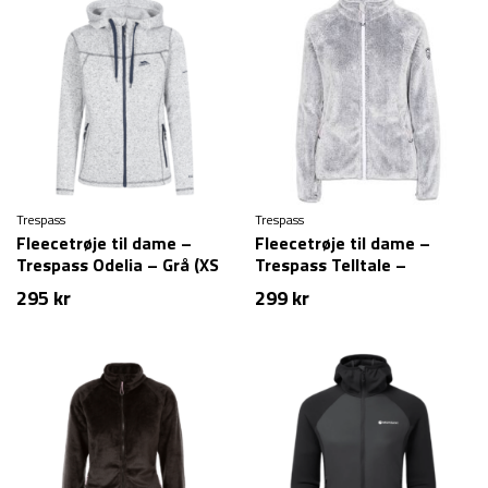
Trespass
Trespass
Fleecetrøje til dame –
Fleecetrøje til dame –
Trespass Odelia – Grå (XS
Trespass Telltale –
tilbage)
Hvid/Grå
295
kr
299
kr