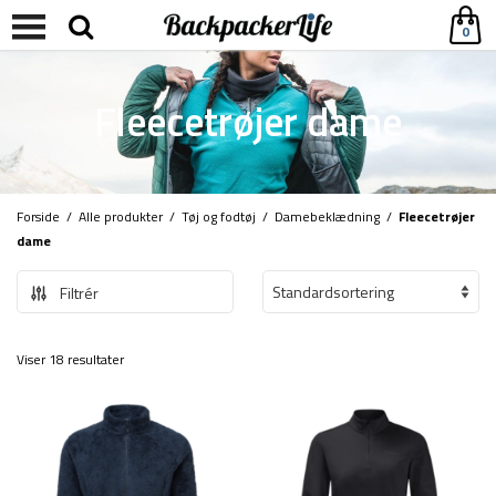
0
Fleecetrøjer dame
Forside
/
Alle produkter
/
Tøj og fodtøj
/
Damebeklædning
/
Fleecetrøjer
dame
Filtrér
Viser 18 resultater