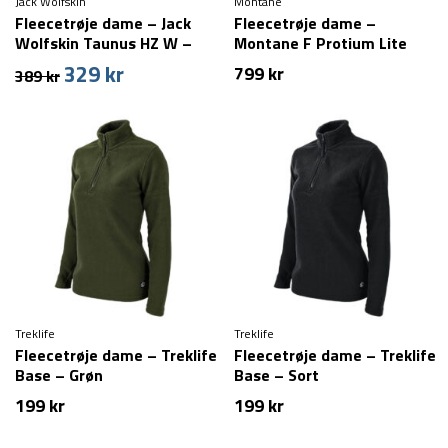
Jack Wolfskin
Montane
Fleecetrøje dame – Jack
Fleecetrøje dame –
Wolfskin Taunus HZ W –
Montane F Protium Lite
Grå (XS tilbage)
Hoodie – Blå
329
kr
Den
Den
799
kr
389
kr
oprindelige
aktuelle
pris
pris
var:
er:
389 kr.
329 kr.
Treklife
Treklife
Fleecetrøje dame – Treklife
Fleecetrøje dame – Treklife
Base – Grøn
Base – Sort
199
kr
199
kr