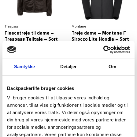
Trespass
Montane
Fleecetrøje til dame –
Trøje dame – Montane F
Trespass Telltale – Sort
Sirocco Lite Hoodie – Sort
299
kr
1.599
kr
Samtykke
Detaljer
Om
Fleecetrøjer til dame
Fleecetrøjen er en klassiker i outdoor-sammenhænge, og det er med
Backpackerlife bruger cookies
god grund, da den er brugbar til alle mulige former for
Vi bruger cookies til at tilpasse vores indhold og
udendørsaktiviteter. Trøjen kan både bruges som mellemlag under en
jakke i de køligere måneder, mens den kan bruges som yderlag i de
annoncer, til at vise dig funktioner til sociale medier og til
lunere sommermåneder.
Ember trøje fra Highlander
er et solidt bud
at analysere vores trafik. Vi deler også oplysninger om
på en god og anvendelig fleecetrøje, der med slimfit er let at holde
din brug af vores hjemmeside med vores partnere inden
varmen i, mens den også sidder godt under jakken. Den kan både
for sociale medier, annonceringspartnere og
bruges som trøje til dit næste outdoor eventyr, men den kan også
analysepartnere. Vores partnere kan kombinere disse