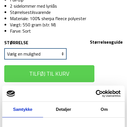
2 sidelommer med lynlås
Størrelsestilsvarende
Materiale: 100% sherpa fleece polyester
Vægt: 550 gram (str. M)
Farve: Sort
Størrelsesguide
STØRRELSE
TILFØJ TIL KURV
1-2 dages
Fri fragt over
100 dages
levering
499 kr
returret
Samtykke
Detaljer
Om