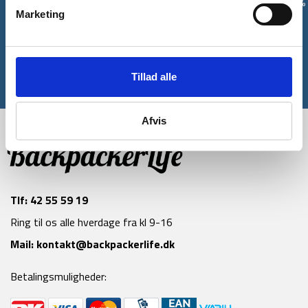
Tilmeld dig vores nyhedsbrev og modtag med det samme en 10%
Marketing
rabatkode til din første ordre*
Tilmeld
Tillad alle
*Gælder ikke allerede nedsatte varer
Afvis
Tlf:
42 55 59 19
Ring til os alle hverdage fra kl 9-16
Mail:
kontakt@backpackerlife.dk
Betalingsmuligheder: