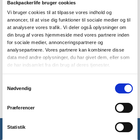
Backpackerlife bruger cookies
Vi bruger cookies til at tilpasse vores indhold og
BESKRIVELSE
YDERLIGERE INFORMATION
annoncer, til at vise dig funktioner til sociale medier og til
at analysere vores trafik. Vi deler også oplysninger om
BRAND
FAQ
din brug af vores hjemmeside med vores partnere inden
for sociale medier, annonceringspartnere og
Sherpa full-zip fleecetrøje fra Treklife. Sherpa er en dejlig varm
analysepartnere. Vores partnere kan kombinere disse
fleecetrøje i 420g/m2 fleece. Fleecetrøjen har 2 sidelommer
med lynlås og en full-zip lynlås.
data med andre oplysninger, du har givet dem, eller som
de har indsamlet fra din brug af deres tjenester.
Den er designet i 100% sherpa fleece polyester og er
fantastisk til de koldere ture i naturen.
Samtykkevalg
Sherpa kommer i en smart grøn og sort farve og giver dig
Nødvendig
ekstra varme på de kølige dage.
Præferencer
Statistik
Få unikke tilbud og rabatter