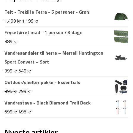
Telt - Treklife Terra - 5 personer - Grøn
Den
Den
1.499
kr
1.199
kr
oprindelige
aktuelle
Frysetørret mad - 1 person / 3 dage
pris
pris
389
kr
var:
er:
Vandresandaler til herre – Merrell Huntington
1.499 kr.
1.199 kr.
Sport Convert – Sort
Den
Den
999
kr
549
kr
oprindelige
aktuelle
Outdoor/shelter pakke - Essentials
pris
pris
Den
Den
995
kr
799
kr
var:
er:
oprindelige
aktuelle
Vandrestave - Black Diamond Trail Back
999 kr.
549 kr.
pris
pris
Den
Den
699
kr
495
kr
var:
er:
oprindelige
aktuelle
995 kr.
799 kr.
pris
pris
Nyeste artikler