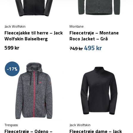
Jack Wolfskin
Montane
Fleecejakke til herre – Jack
Fleecetrøje – Montane
Wolfskin Baiselberg
Roco Jacket – Grå
Hooded FZ M – Sort
495
kr
Den
Den
599
kr
749
kr
oprindelige
aktuelle
pris
pris
var:
er:
-17%
749 kr.
495 kr.
Trespass
Jack Wolfskin
Fleecetrøje – Odeno –
Fleecetrøje dame – Jack