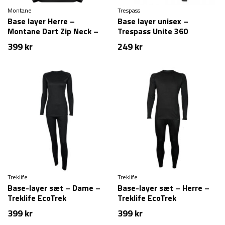
Montane
Trespass
Base layer Herre –
Base layer unisex –
Montane Dart Zip Neck –
Trespass Unite 360
Sort
399
kr
249
kr
Treklife
Treklife
Base-layer sæt – Dame –
Base-layer sæt – Herre –
Treklife EcoTrek
Treklife EcoTrek
399
kr
399
kr