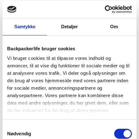
Fleece handsker –
Fleecejakke dame –
Trespass Gaunt II
Montane F Caldus – Blå
699
kr
Den
Den
99
kr
999
kr
oprindelige
aktuelle
Samtykke
Detaljer
Om
pris
pris
var:
er:
-37%
-37%
999 kr.
699 kr.
Backpackerlife bruger cookies
Vi bruger cookies til at tilpasse vores indhold og
annoncer, til at vise dig funktioner til sociale medier og til
at analysere vores trafik. Vi deler også oplysninger om
din brug af vores hjemmeside med vores partnere inden
for sociale medier, annonceringspartnere og
analysepartnere. Vores partnere kan kombinere disse
Montane
Montane
data med andre oplysninger, du har givet dem, eller som
Fleecejakke dame –
Fleecejakke herre –
de har indsamlet fra din brug af deres tjenester.
Montane Fury Hoodie – Blå
Montane Fury Hoodie – Blå
699
kr
699
kr
Den
Den
Den
Den
1.099
kr
1.099
kr
oprindelige
aktuelle
oprindelige
aktuelle
Samtykkevalg
Nødvendig
pris
pris
pris
pris