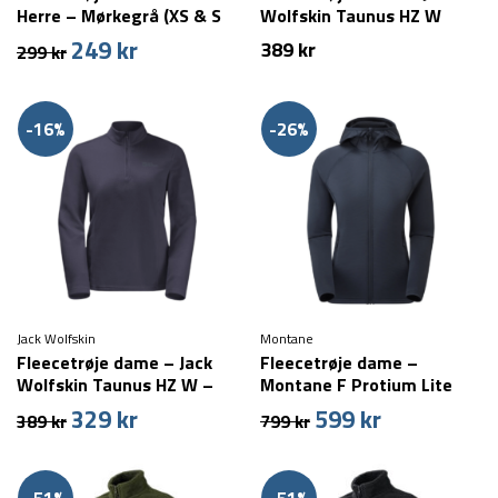
Herre – Mørkegrå (XS & S
Wolfskin Taunus HZ W
tilbage)
249
kr
Den
Den
389
kr
299
kr
oprindelige
aktuelle
pris
pris
var:
er:
-16%
-26%
299 kr.
249 kr.
Jack Wolfskin
Montane
Fleecetrøje dame – Jack
Fleecetrøje dame –
Wolfskin Taunus HZ W –
Montane F Protium Lite
Grå (XS tilbage)
Hoodie – Blå
329
kr
599
kr
Den
Den
Den
Den
389
kr
799
kr
oprindelige
aktuelle
oprindelige
aktuelle
pris
pris
pris
pris
var:
er:
var:
er: