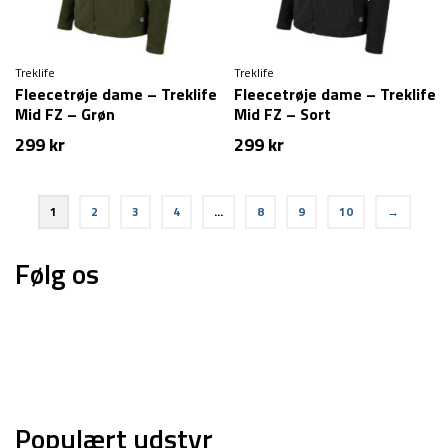
Treklife
Treklife
Fleecetrøje dame – Treklife
Fleecetrøje dame – Treklife
Mid FZ – Grøn
Mid FZ – Sort
299
kr
299
kr
1
2
3
4
…
8
9
10
→
Følg os
Populært udstyr