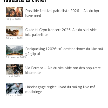
var:
er:
Roskilde festival pakkeliste 2026 – Alt du bør
699 kr.
495 kr.
have med
18. juni 2026
Guide til Grøn Koncert 2026: Alt du skal vide –
inkl. pakkeliste
26. marts 2026
Backpacking i 2026: 10 destinationer du ikke må
gå glip af
23. december 2025
Via Ferrata – Alt du skal vide om den populære
klatrerute
1. april 2025
Håndbagage regler: Hvad du må og ikke må
medbringe
27. marts 2025