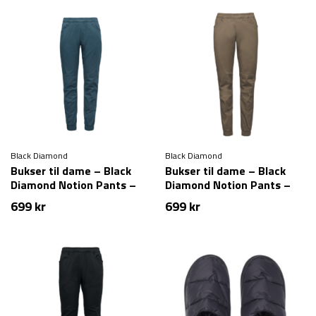
Black Diamond
Black Diamond
Bukser til dame – Black
Bukser til dame – Black
Diamond Notion Pants –
Diamond Notion Pants –
Blå
Brun
699
kr
699
kr