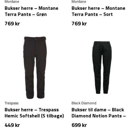
Montane
Montane
Bukser herre – Montane
Bukser herre – Montane
Terra Pants – Grøn
Terra Pants – Sort
769
kr
769
kr
Trespass
Black Diamond
Bukser herre – Trespass
Bukser til dame – Black
Hemic Softshell (S tilbage)
Diamond Notion Pants –
Sort (XS tilbage)
449
kr
699
kr