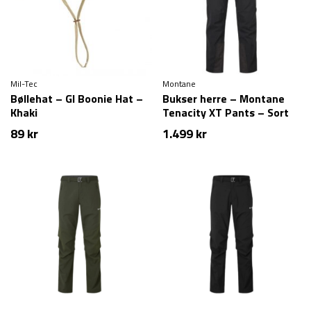
Mil-Tec
Montane
Bøllehat – GI Boonie Hat –
Bukser herre – Montane
Khaki
Tenacity XT Pants – Sort
89
kr
1.499
kr