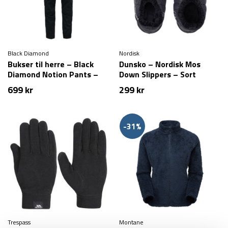
Black Diamond
Nordisk
Bukser til herre – Black
Dunsko – Nordisk Mos
Diamond Notion Pants –
Down Slippers – Sort
Sort
699
kr
299
kr
-31%
Trespass
Montane