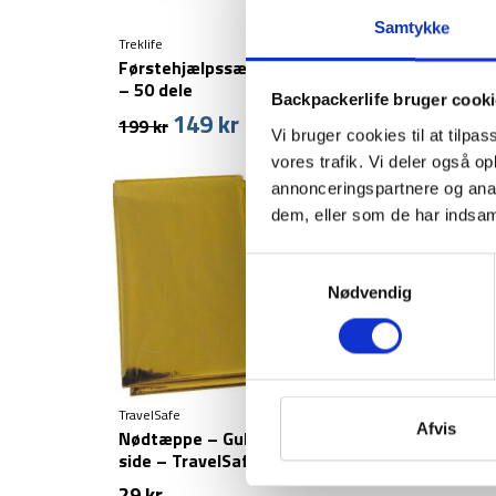
Samtykke
Treklife
Lifesystems
Førstehjælpssæt – Vandtæt
Førstehjælpss
– 50 dele
first aid kit
Backpackerlife bruger cook
149
kr
Den
Den
399
kr
199
kr
Vi bruger cookies til at tilpas
oprindelige
aktuelle
vores trafik. Vi deler også 
pris
pris
annonceringspartnere og anal
var:
er:
199 kr.
149 kr.
dem, eller som de har indsaml
Samtykkevalg
Nødvendig
TravelSafe
Afvis
Nødtæppe – Guld og sølv
side – TravelSafe
29
kr