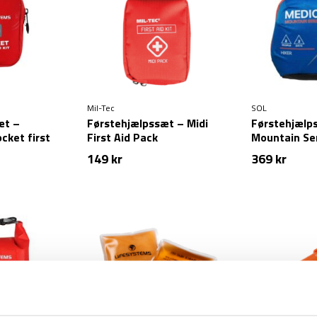
Mil-Tec
SOL
æt –
Førstehjælpssæt – Midi
Førstehjælp
cket first
First Aid Pack
Mountain Ser
– Hiker
149
kr
369
kr