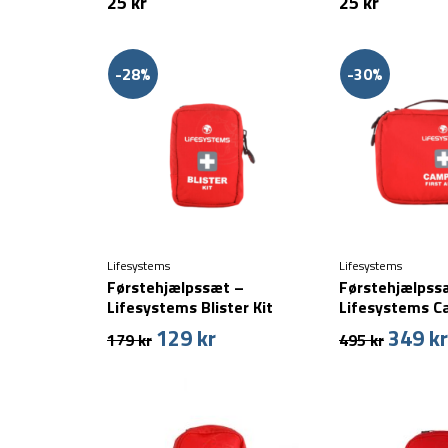
25
kr
25
kr
-28%
-30%
Lifesystems
Lifesystems
Førstehjælpssæt –
Førstehjælpss
Lifesystems Blister Kit
Lifesystems C
Aid Kit
129
kr
349
kr
Den
Den
Den
179
kr
495
kr
oprindelige
aktuelle
oprinde
pris
pris
pris
var:
er:
var:
179 kr.
129 kr.
495 kr.