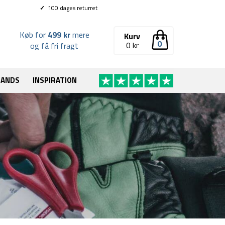
✓
100 dages returret
Køb for
499 kr
mere
Kurv
0
0
kr
og få fri fragt
RANDS
INSPIRATION