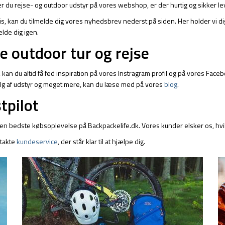
ler du rejse- og outdoor udstyr på vores webshop, er der hurtig og sikker l
pris, kan du tilmelde dig vores nyhedsbrev nederst på siden. Her holder vi d
elde dig igen.
te outdoor tur og rejse
r, kan du altid få fed inspiration på vores Instragram profil og på vores Face
 valg af udstyr og meget mere, kan du læse med på vores
blog
.
tpilot
 den bedste købsoplevelse på Backpackelife.dk. Vores kunder elsker os, hvil
ntakte
kundeservice
, der står klar til at hjælpe dig.