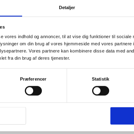
Detaljer
Lifesystems
TravelSafe
æt – Vandtæt
Håndvarmere – 2 stk –
Insektgiftfj
Genbrugelige
TravelSafe E
ies
59
kr
99
kr
se vores indhold og annoncer, til at vise dig funktioner til sociale
oplysninger om din brug af vores hjemmeside med vores partnere i
ysepartnere. Vores partnere kan kombinere disse data med andr
et fra din brug af deres tjenester.
Præferencer
Statistik