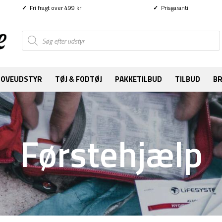
✓
Fri fragt over 499 kr
✓
Prisgaranti
Products
search
SOVEUDSTYR
TØJ & FODTØJ
PAKKETILBUD
TILBUD
B
Førstehjælp