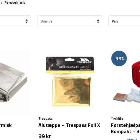
/
Førstehjælp
Brands
Pris
-39%
Trespass
Treklife
rmisk
Alutæppe – Trespass Foil X
Førstehjælp
Kompakt – 3
39
kr