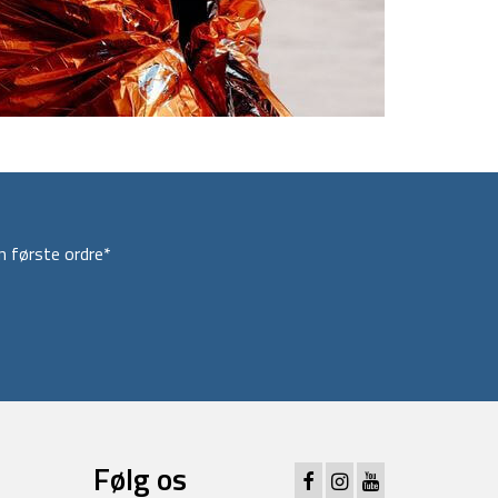
 første ordre*
Følg os