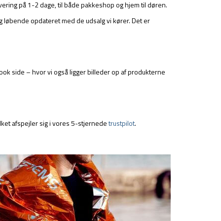
evering på 1-2 dage, til både pakkeshop og hjem til døren.
ig løbende opdateret med de udsalg vi kører. Det er
book side – hvor vi også ligger billeder op af produkterne
ket afspejler sig i vores 5-stjernede
trustpilot
.