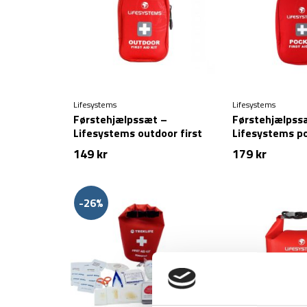
Lifesystems
Lifesystems
Førstehjælpssæt –
Førstehjælpss
Lifesystems outdoor first
Lifesystems po
aid kit
aid kit
149
kr
179
kr
-26%