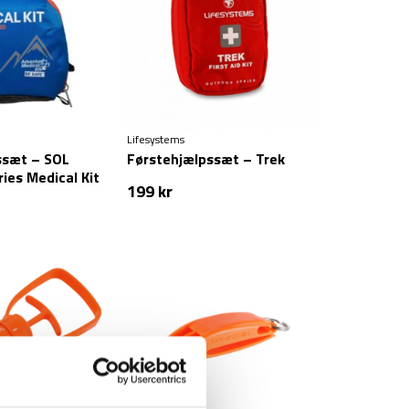
Lifesystems
ssæt – SOL
Førstehjælpssæt – Trek
ies Medical Kit
199
kr