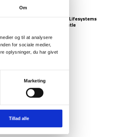
Om
Lifesystems
erner –
Nødfløjte – Lifesystems
xtractor
Safety Whistle
59
kr
 medier og til at analysere
nden for sociale medier,
e oplysninger, du har givet
Marketing
Tillad alle