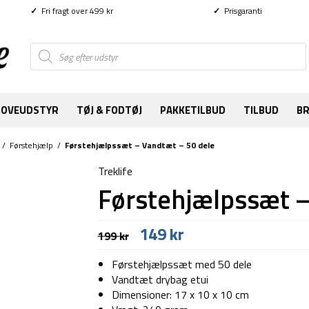
✓
Fri fragt over 499 kr
✓
Prisgaranti
Products
search
SOVEUDSTYR
TØJ & FODTØJ
PAKKETILBUD
TILBUD
B
/
Førstehjælp
/
Førstehjælpssæt – Vandtæt – 50 dele
Treklife
Førstehjælpssæt –
Den
Den
149
kr
199
kr
oprindelige
aktuelle
pris
pris
Førstehjælpssæt med 50 dele
var:
er:
Vandtæt drybag etui
199 kr.
149 kr.
Dimensioner: 17 x 10 x 10 cm