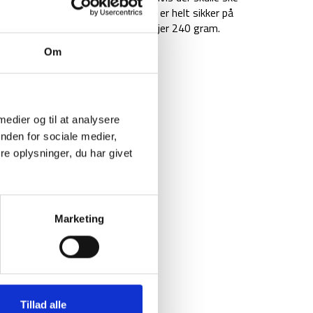
mmer i en vandtæt drybag, så du er helt sikker på
mensionerne 17 x 10 x 10 cm og vejer 240 gram.
Om
 medier og til at analysere
nden for sociale medier,
e oplysninger, du har givet
Marketing
Tillad alle