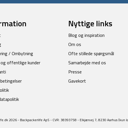
rmation
Nyttige links
t
Blog og inspiration
g
Om os
ring / Ombytning
Ofte stillede spørgsmål
 og offentlige kunder
Samarbejde med os
anti
Presse
betingelser
Gavekort
litik
atapolitik
fe.dk 2026 - Backpackerlife ApS - CVR: 38393758 - Elkjærvej 7, 8230 Aarhus (kun l