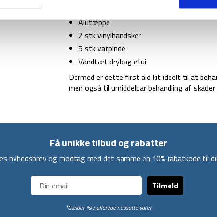
2 stk small vabelplaster
Alutæppe
2 stk vinylhandsker
5 stk vatpinde
Vandtæt drybag etui
Dermed er dette first aid kit ideelt til at be
men også til umiddelbar behandling af skader 
Få unikke tilbud og rabatter
ores nyhedsbrev og modtag med det samme en 10% rabatkode til din
Tilmeld
*Gælder ikke allerede nedsatte varer