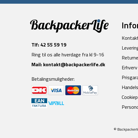
Info
Kontak
Tlf:
42 55 59 19
Leverin
Ring til os alle hverdage fra kl 9-16
Returne
Mail:
kontakt@backpackerlife.dk
Erhverv
Prisgar
Betalingsmuligheder:
Handels
Cookiepo
Persond
© Backpackerli