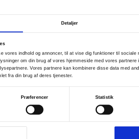
et uheld. Det smarte ved sættet er, at det ko
at indholdet ikke tager skade. Sættet har di
Indhold:
Detaljer
6 x 80 cm plaster
10 stk plastre
ies
5 stk sæbe rense-servietter
se vores indhold og annoncer, til at vise dig funktioner til sociale
5 stk alkoholfri rense-servietter
oplysninger om din brug af vores hjemmeside med vores partnere i
ysepartnere. Vores partnere kan kombinere disse data med andr
Gaze 5 x 5 cm
et fra din brug af deres tjenester.
Ikke-vævet tape
PBT bandage 7,5 cm x 4,5 meter
10 stk sikkerhedsnåle
Præferencer
Statistik
Saks
Pincet
Triangulært bandage 90 x 90 x 127 cm
Large vabelplaster
Medium vabelplaster