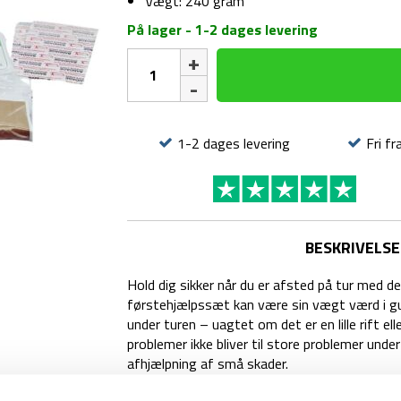
Vægt: 240 gram
På lager - 1-2 dages levering
Førstehjælpssæt
-
Vandtæt
-
50
1-2 dages levering
Fri fr
dele
antal
BESKRIVELSE
Hold dig sikker når du er afsted på tur med d
førstehjælpssæt kan være sin vægt værd i gu
under turen – uagtet om det er en lille rift e
problemer ikke bliver til store problemer unde
afhjælpning af små skader.
Førstehjælpssættet indeholder hele 50 dele, s