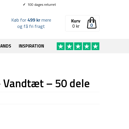
✓
100 dages returret
Køb for
499 kr
mere
Kurv
0
0
kr
og få fri fragt
RANDS
INSPIRATION
 Vandtæt – 50 dele