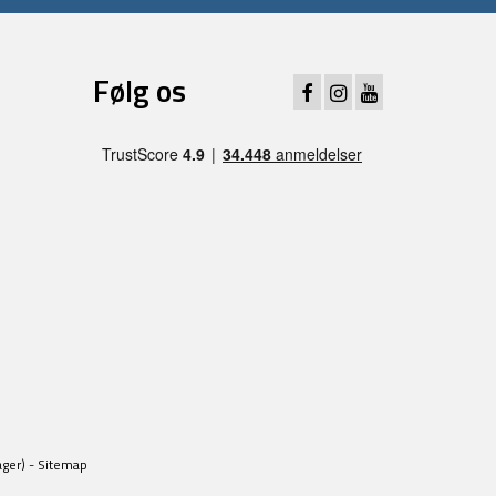
Følg os
ager) -
Sitemap