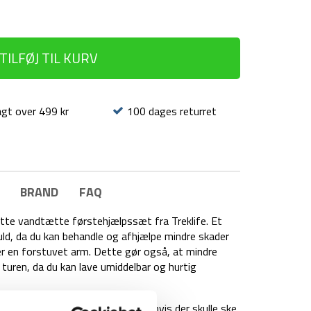
TILFØJ TIL KURV
agt over 499 kr
100 dages returret
BRAND
FAQ
ette vandtætte førstehjælpssæt fra Treklife. Et
ld, da du kan behandle og afhjælpe mindre skader
ller en forstuvet arm. Dette gør også, at mindre
r turen, da du kan lave umiddelbar og hurtig
å du har mulighed for at hjælpe, hvis der skulle ske