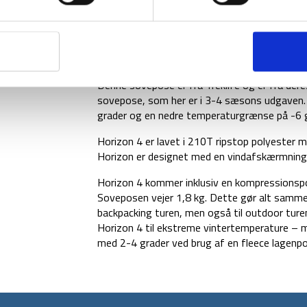
Denne sovepose er fra Treklife og er fra dere
sovepose, som her er i 3-4 sæsons udgaven. 
grader og en nedre temperaturgrænse på -6 g
Horizon 4 er lavet i 210T ripstop polyester m
Horizon er designet med en vindafskærmning v
Horizon 4 kommer inklusiv en kompressionspo
Soveposen vejer 1,8 kg. Dette gør alt sammen
backpacking turen, men også til outdoor turen 
Horizon 4 til ekstreme vintertemperature – 
med 2-4 grader ved brug af en fleece lagenpo