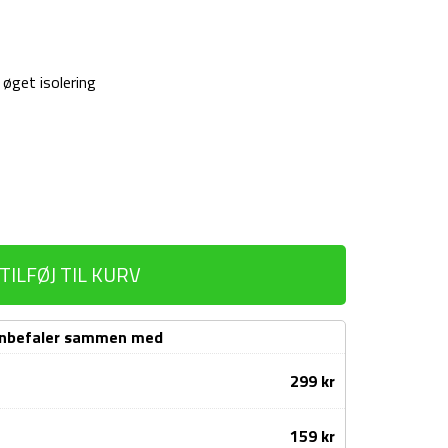
øget isolering
TILFØJ TIL KURV
anbefaler sammen med
299
kr
159
kr