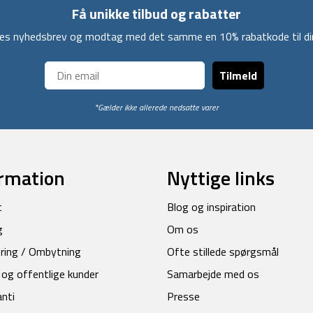
Få unikke tilbud og rabatter
ores nyhedsbrev og modtag med det samme en 10% rabatkode til din
Tilmeld
*Gælder ikke allerede nedsatte varer
rmation
Nyttige links
t
Blog og inspiration
g
Om os
ring / Ombytning
Ofte stillede spørgsmål
 og offentlige kunder
Samarbejde med os
anti
Presse