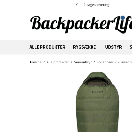
✓
1-2 dages levering
ALLE PRODUKTER
RYGSÆKKE
UDSTYR
Forside
/
Alle produkter
/
Soveudstyr
/
Soveposer
/
4 sæson