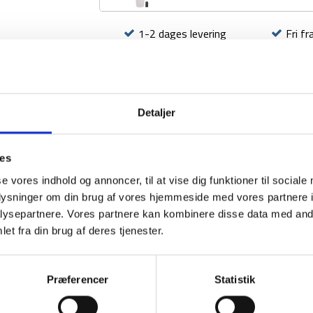
antal
-
Treklife
Mumie
1-2 dages levering
Fri fr
BESKRIVELSE
YDERLIGER
Detaljer
ies
se vores indhold og annoncer, til at vise dig funktioner til sociale
oplysninger om din brug af vores hjemmeside med vores partnere i
ysepartnere. Vores partnere kan kombinere disse data med andr
et fra din brug af deres tjenester.
Præferencer
Statistik