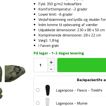
Fyld: 350 g/m2 hollowfibre
Komforttemperatur: -2 grader
Lower limit: -6 grader
Vindafskærmning ved lynlås og skulder for 
Indre lomme til opbevaring af værdier
Udpakkede dimensioner: 230 x 80 x 50 cm
Komprimerede dimensioner: 28 x 22 cm
Vægt: 1,8 kg
I farven grøn
På lager - 1-2 dages levering
Sovepose
-
Treklife
Horizon
Backpackerlife 
-
4
Lagenpose
Lagenpose - Fleece - Treklife
sæsons
-
-
Fleece
Grøn
Lagenpose
Lagenpose - Mumie
-