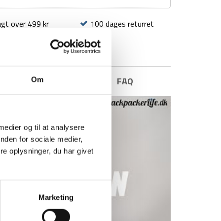
agt over 499 kr
100 dages returret
E INFORMATION
BRAND
FAQ
Om
 medier og til at analysere
nden for sociale medier,
e oplysninger, du har givet
Marketing