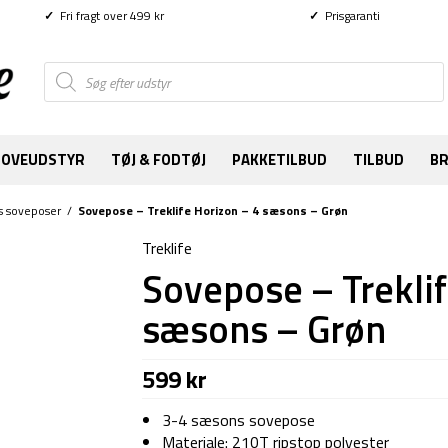
✓
Fri fragt over 499 kr
✓
Prisgaranti
Products
search
SOVEUDSTYR
TØJ & FODTØJ
PAKKETILBUD
TILBUD
B
s soveposer
/
Sovepose – Treklife Horizon – 4 sæsons – Grøn
Treklife
Sovepose – Treklif
sæsons – Grøn
599
kr
3-4 sæsons sovepose
Materiale: 210T ripstop polyester