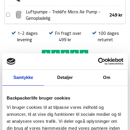
-
Treklife
Luftpumpe - Treklife Micro Air Pump -
Luftpumpe
249
kr
air
Genopladelig
-
pump
Treklife
bag
1-2 dages
Fri fragt over
100 dages
Micro
levering
499 kr
returret
Air
Pump
-
Genopladelig
Samtykke
Detaljer
Om
BESKRIVELSE
YDERLIGERE INFORMATION
BRAND
FAQ
Backpackerlife bruger cookies
Vi bruger cookies til at tilpasse vores indhold og
annoncer, til at vise dig funktioner til sociale medier og til
at analysere vores trafik. Vi deler også oplysninger om
din brug af vores hjemmeside med vores partnere inden