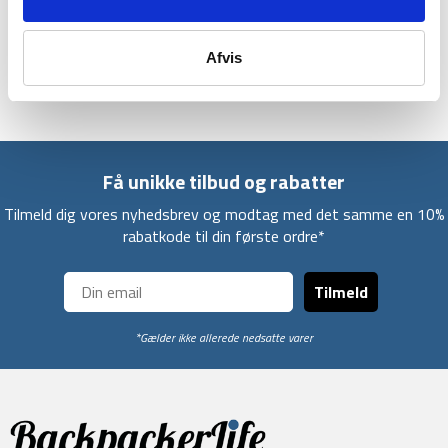
så hvis uheldet er ude, så er det muligt at fikse undervejs.
Liggeunderlaget er ikke isoleret, så derfor har det ikke en
Afvis
testet r-værdi.
Få unikke tilbud og rabatter
Tilmeld dig vores nyhedsbrev og modtag med det samme en 10%
rabatkode til din første ordre*
Tilmeld
*Gælder ikke allerede nedsatte varer