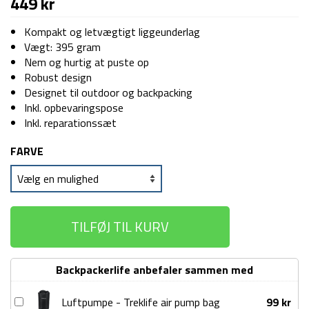
449
kr
Kompakt og letvægtigt liggeunderlag
Vægt: 395 gram
Nem og hurtig at puste op
Robust design
Designet til outdoor og backpacking
Inkl. opbevaringspose
Inkl. reparationssæt
FARVE
TILFØJ TIL KURV
Backpackerlife anbefaler sammen med
Luftpumpe
Luftpumpe - Treklife air pump bag
99
kr