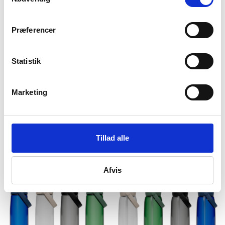
Præferencer
Statistik
Marketing
Camelbak
Camelbak
Drikkedunk – Camelbak
Drikkedunk – Camelbak
Thrive Chug – 1,5 liter
Thrive Chug – 600 ml
199
kr
159
kr
Tillad alle
Afvis