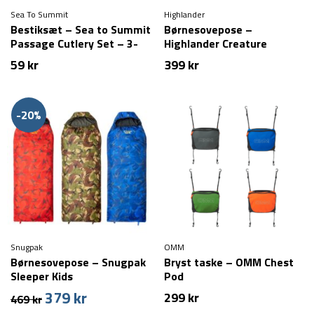
Sea To Summit
Highlander
Bestiksæt – Sea to Summit
Børnesovepose –
Passage Cutlery Set – 3-
Highlander Creature
stk
59
kr
399
kr
-20%
Snugpak
OMM
Børnesovepose – Snugpak
Bryst taske – OMM Chest
Sleeper Kids
Pod
379
kr
Den
Den
299
kr
469
kr
oprindelige
aktuelle