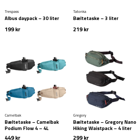
Trespass
Tatonka
Albus daypack – 30 liter
Bæltetaske – 3 liter
199
kr
219
kr
Camelbak
Gregory
Bæltetaske – Camelbak
Bæltetaske – Gregory Nano
Podium Flow 4 – 4L
Hiking Waistpack – 4 liter
449
kr
299
kr