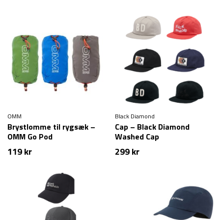
pris
pris
var:
er:
469 kr.
379 kr.
OMM
Black Diamond
Brystlomme til rygsæk –
Cap – Black Diamond
OMM Go Pod
Washed Cap
119
kr
299
kr