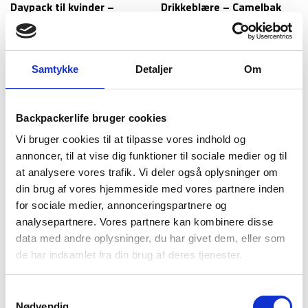
Daypack til kvinder –
Drikkeblære – Camelbak
Gregory Juno – 30 liter
Crux Reservoir – 2 liter
1.329
kr
369
kr
Samtykke
Detaljer
Om
Backpackerlife bruger cookies
Vi bruger cookies til at tilpasse vores indhold og
annoncer, til at vise dig funktioner til sociale medier og til
at analysere vores trafik. Vi deler også oplysninger om
din brug af vores hjemmeside med vores partnere inden
for sociale medier, annonceringspartnere og
Camelbak
Camelbak
analysepartnere. Vores partnere kan kombinere disse
Drikkedunk – Camelbak
Drikkedunk – Camelbak
data med andre oplysninger, du har givet dem, eller som
Eddy+ – 1 liter
Thrive Chug – 1 liter
de har indsamlet fra din brug af deres tjenester.
179
kr
189
kr
Samtykkevalg
Nødvendig