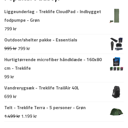
Liggeunderlag - Treklife CloudPad - Indbygget
fodpumpe - Grøn
799
kr
Outdoor/shelter pakke - Essentials
Den
Den
995
kr
799
kr
oprindelige
aktuelle
Hurtigtørrende microfiber håndklæde - 160x80
pris
pris
cm - Treklife
var:
er:
99
kr
995 kr.
799 kr.
Vandrerygsæk - Treklife TrailAir 40L
699
kr
Telt - Treklife Terra - 5 personer - Grøn
Den
Den
1.499
kr
1.199
kr
oprindelige
aktuelle