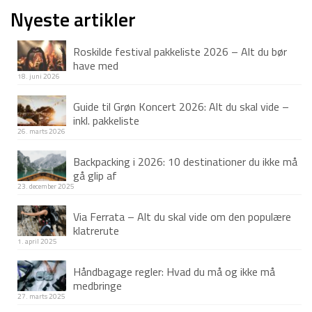
pris
pris
Nyeste artikler
var:
er:
Roskilde festival pakkeliste 2026 – Alt du bør
1.499 kr.
1.199 kr.
have med
18. juni 2026
Guide til Grøn Koncert 2026: Alt du skal vide –
inkl. pakkeliste
26. marts 2026
Backpacking i 2026: 10 destinationer du ikke må
gå glip af
23. december 2025
Via Ferrata – Alt du skal vide om den populære
klatrerute
1. april 2025
Håndbagage regler: Hvad du må og ikke må
medbringe
27. marts 2025