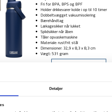
Fri for BPA, BPS og BPF
Holder drikkevarer kolde i op til 10 timer
Dobbeltvægget vakuumisolering
Bærehåndtag
Lækagesikker når lukket
Splidsikker når åben
Tåler opvaskemaskine
Materiale: rustfrit stål
Dimensioner: 32,9 x 8,3 x 8,3 cm
Vægt: 531 gram
FARVE
TILFØJ TIL
Detaljer
1-2 dages levering
Fri fr
ies