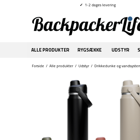
✓
1-2 dages levering
ALLE PRODUKTER
RYGSÆKKE
UDSTYR
Forside
/
Alle produkter
/
Udstyr
/
Drikkedunke og vandsyste