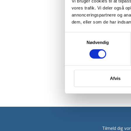
Vi bruger cookies til at tilpas
vores trafik. Vi deler også 
annonceringspartnere og anal
dem, eller som de har indsaml
Samtykkevalg
Nødvendig
Afvis
Tilmeld dig v