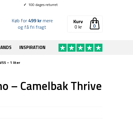
✓
100 dages returret
Køb for
499 kr
mere
Kurv
0
0
kr
og få fri fragt
RANDS
INSPIRATION
SS – 1 liter
o – Camelbak Thrive