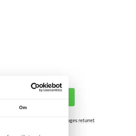
 KURV
Om
agt over 499 kr
100 dages returret