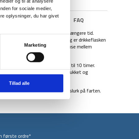
 medier og til at analysere
nden for sociale medier,
e oplysninger, du har givet
E INFORMATION
BRAND
FAQ
od, hvis du vil have koldt vand i længere tid.
 stål. Med det smarte bærehåndtag er drikkeflasken
Marketing
l træning, hjemme eller holder pause mellem
n holde dine drikkevarer kolde i op til 10 timer.
da den er lækagesikker når den er lukket og
Tillad alle
t og hurtigt kan tage en stor slurk på farten.
 første ordre*