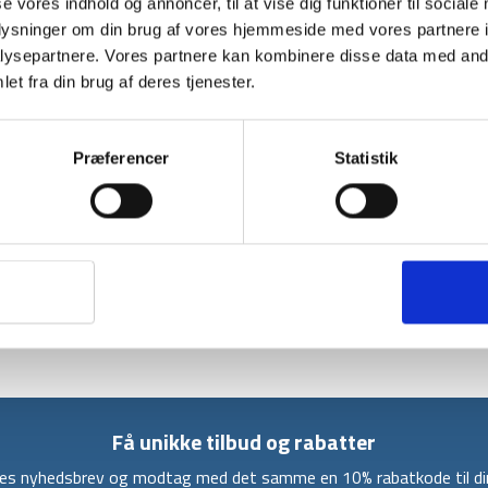
se vores indhold og annoncer, til at vise dig funktioner til sociale
oplysninger om din brug af vores hjemmeside med vores partnere i
ysepartnere. Vores partnere kan kombinere disse data med andr
BESKRIVELSE
YDERLIGER
et fra din brug af deres tjenester.
Denne Termo Thrive Chug VSS drikkeflaske er g
Drikkeflasken er robust og består af rustfrit
Præferencer
Statistik
nem at tage med uanset, om du er udenfor, ti
timerne.
Drikkeflasken har en kapacitet på 1 liter, og ka
Desuden er der ingen fare for at spilde vand, 
spildsikker når den er åben.
Denne flaske kommer med Chug-låg så man nem
Få unikke tilbud og rabatter
ores nyhedsbrev og modtag med det samme en 10% rabatkode til din