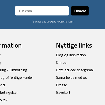
Tilmeld
*Gælder ikke allerede nedsatte varer
rmation
Nyttige links
t
Blog og inspiration
g
Om os
ring / Ombytning
Ofte stillede spørgsmål
 og offentlige kunder
Samarbejde med os
anti
Presse
betingelser
Gavekort
litik