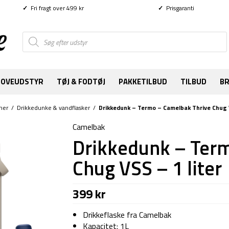
✓
Fri fragt over 499 kr
✓
Prisgaranti
Products
search
SOVEUDSTYR
TØJ & FODTØJ
PAKKETILBUD
TILBUD
B
mer
/
Drikkedunke & vandflasker
/
Drikkedunk – Termo – Camelbak Thrive Chug V
Camelbak
Drikkedunk – Term
Chug VSS – 1 liter
399
kr
Drikkeflaske fra Camelbak
Kapacitet: 1L