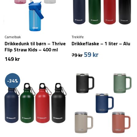
Camelbak
Treklife
Drikkedunk til børn – Thrive
Drikkeflaske – 1 liter – Alu
Flip Straw Kids – 400 ml
59
kr
Den
Den
79
kr
149
kr
oprindelige
aktuelle
pris
pris
var:
er:
79 kr.
59 kr.
-34%