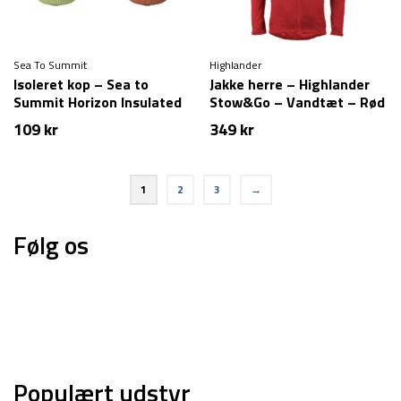
Sea To Summit
Highlander
Isoleret kop – Sea to
Jakke herre – Highlander
Summit Horizon Insulated
Stow&Go – Vandtæt – Rød
mug – 475 ml
109
kr
349
kr
1
2
3
→
Følg os
Populært udstyr