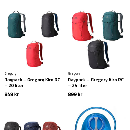
oprindelige
aktuelle
pris
pris
var:
er:
299 kr.
199 kr.
Gregory
Gregory
Daypack – Gregory Kiro RC
Daypack – Gregory Kiro RC
– 20 liter
– 24 liter
849
kr
899
kr