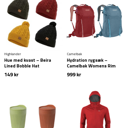
Highlander
Camelbak
Hue med kvast – Beira
Hydration rygsæk –
Lined Bobble Hat
Camelbak Womens Rim
Runner X20
149
kr
999
kr