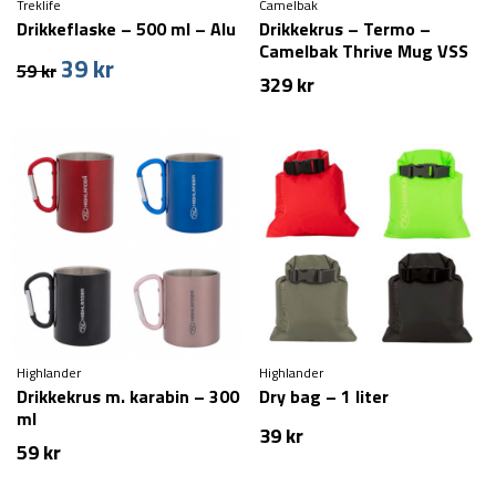
Treklife
Camelbak
Drikkeflaske – 500 ml – Alu
Drikkekrus – Termo –
Camelbak Thrive Mug VSS
39
kr
Den
Den
59
kr
– 500 ml
329
kr
oprindelige
aktuelle
pris
pris
var:
er:
59 kr.
39 kr.
Highlander
Highlander
Drikkekrus m. karabin – 300
Dry bag – 1 liter
ml
39
kr
59
kr