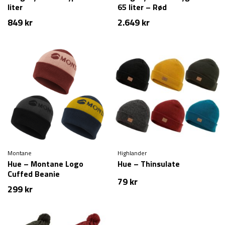
liter
65 liter – Rød
849
kr
2.649
kr
Montane
Highlander
Hue – Montane Logo
Hue – Thinsulate
Cuffed Beanie
79
kr
299
kr