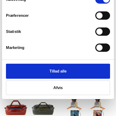
Præferencer
Statistik
Marketing
Highlander
Gregory
Duffel bag – Hauler – 90
Duffelbag – Gregory
liter
Alpaca – 40 liter
599
kr
1.049
kr
Tillad alle
Afvis