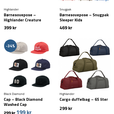
Highlander
Snugpak
Børnesovepose –
Børnesovepose – Snugpak
Highlander Creature
Sleeper Kids
399
kr
469
kr
-34%
Black Diamond
Highlander
Cap – Black Diamond
Cargo duffelbag – 65 liter
Washed Cap
299
kr
199
kr
Den
Den
299
kr