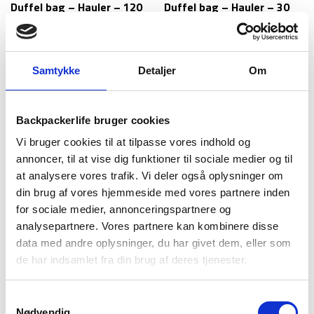
Duffel bag – Hauler – 120
Duffel bag – Hauler – 30
liter
liter
679
kr
379
kr
Samtykke
Detaljer
Om
Backpackerlife bruger cookies
Vi bruger cookies til at tilpasse vores indhold og
annoncer, til at vise dig funktioner til sociale medier og til
at analysere vores trafik. Vi deler også oplysninger om
din brug af vores hjemmeside med vores partnere inden
for sociale medier, annonceringspartnere og
Highlander
Highlander
analysepartnere. Vores partnere kan kombinere disse
Duffel bag – Hauler – 45
Duffel bag – Hauler – 65
data med andre oplysninger, du har givet dem, eller som
liter
liter
de har indsamlet fra din brug af deres tjenester.
449
kr
529
kr
Samtykkevalg
Nødvendig