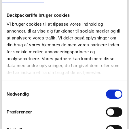
Backpackerlife bruger cookies
Vi bruger cookies til at tilpasse vores indhold og
annoncer, til at vise dig funktioner til sociale medier og til
at analysere vores trafik. Vi deler også oplysninger om
din brug af vores hjemmeside med vores partnere inden
for sociale medier, annonceringspartnere og
analysepartnere. Vores partnere kan kombinere disse
Gregorys Kiro er en velsiddende og komfortabel day pack med
data med andre oplysninger, du har givet dem, eller som
en kapacitet på 20 liter, der uden problemer laster op til max 9
de har indsamlet fra din brug af deres tjenester.
kg. Kiro har et hovedrum, der giver plads til alt hvad du skal
bruge i hverdagen, på endagsturen eller på vandring.
Rygsækken har også et eksternt rum til dine devices som
Samtykkevalg
Nødvendig
også kan bruges til drikkesystem, hvis du skal på en aktiv tur.
Derudover har Kiro en række mindre praktiske rum og lommer,
der gør det nemt at have værdigenstande, drikkedunk og
Præferencer
andet vigtigt ved hånden.
Kiro er opbygget omkring Gregorys anerkendte 3D skum