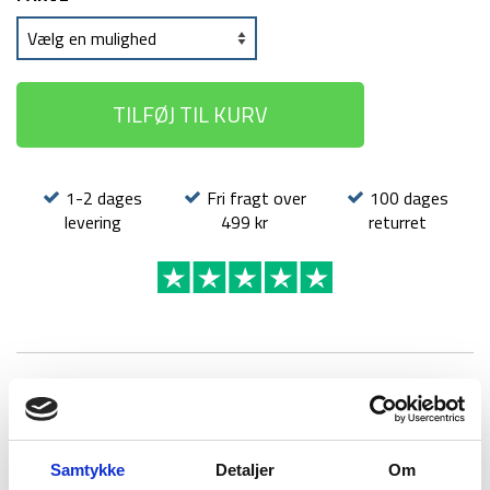
TILFØJ TIL KURV
1-2 dages
Fri fragt over
100 dages
levering
499 kr
returret
BESKRIVELSE
YDERLIGERE INFORMATION
BRAND
FAQ
Samtykke
Detaljer
Om