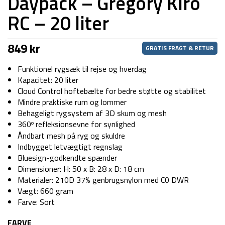
Daypack – Gregory Kiro
RC – 20 liter
849
kr
GRATIS FRAGT & RETUR
Funktionel rygsæk til rejse og hverdag
Kapacitet: 20 liter
Cloud Control hoftebælte for bedre støtte og stabilitet
Mindre praktiske rum og lommer
Behageligt rygsystem af 3D skum og mesh
360
refleksionsevne for synlighed
o
Åndbart mesh på ryg og skuldre
Indbygget letvægtigt regnslag
Bluesign-godkendte spænder
Dimensioner: H: 50 x B: 28 x D: 18 cm
Materialer: 210D 37% genbrugsnylon med C0 DWR
Vægt: 660 gram
Farve: Sort
FARVE