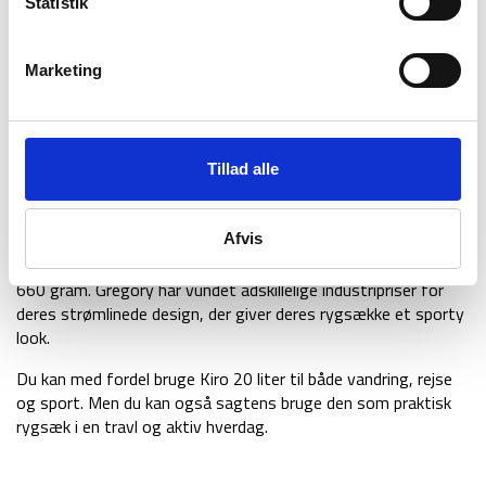
Statistik
bagpanel betrukket med mesh for god åndbarhed.
Skuldreremmene har samme gode egenskaber, og derfor har
du høj bærekomfort hele dagen. Disse elementer giver en god
Marketing
støtte og komfort, når du bevæger dig med rygsækken på.
Derudover kommer Kiro RC med Cloud Control hoftebælte
system, som giver ekstra støtte og stabilitet, når du vandrer
i ujævn terræn.
Tillad alle
Kiro har en lang række ekstra fede og funktionelle detaljer
såsom letvægtigt regnslag, indbygget reflekser, mulighed for
Afvis
fastspændelse af vandrestave og mesh lommer til
drikkedunk. Med Kiro får du en praktisk rygsæk, der kun vejer
660 gram. Gregory har vundet adskillelige industripriser for
deres strømlinede design, der giver deres rygsække et sporty
look.
Du kan med fordel bruge Kiro 20 liter til både vandring, rejse
og sport. Men du kan også sagtens bruge den som praktisk
rygsæk i en travl og aktiv hverdag.