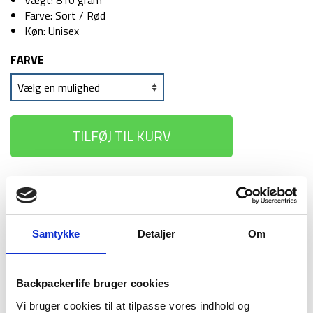
Vægt: 810 gram
Farve: Sort / Rød
Køn: Unisex
FARVE
TILFØJ TIL KURV
1-2 dages
Fri fragt over
100 dages
levering
499 kr
returret
Samtykke
Detaljer
Om
Backpackerlife bruger cookies
Vi bruger cookies til at tilpasse vores indhold og
BESKRIVELSE
YDERLIGERE INFORMATION