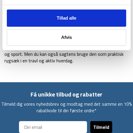
Kiro har en lang række ekstra fede og funktionelle detaljer
såsom letvægtigt regnslag, mulighed for fastspændelse af
vandrestave og mesh lommer til drikkedunk. Med Kiro får du
Tillad alle
en praktisk rygsæk, der kun vejer 810 gram. Gregory har
vundet adskillelige industripriser for deres strømlinede design,
der giver deres rygsække et sporty look.
Afvis
Du kan med fordel bruge Kiro 22 liter til både vandring, rejse
og sport. Men du kan også sagtens bruge den som praktisk
rygsæk i en travl og aktiv hverdag.
Få unikke tilbud og rabatter
Tilmeld dig vores nyhedsbrev og modtag med det samme en 10%
rabatkode til din første ordre*
Tilmeld