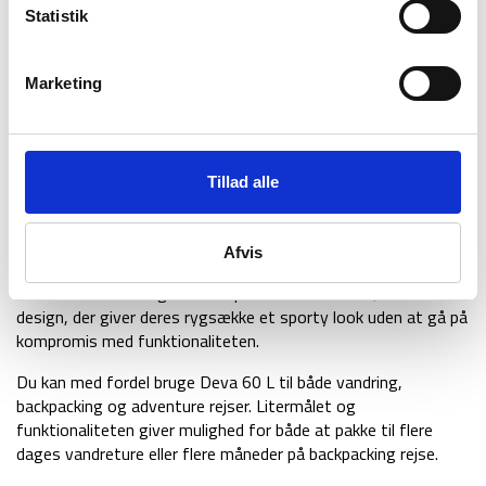
Statistik
metalwire og det velpolstrede og velventilerende rygpanel,
som følger ryggens bevægelser.
Deva har derudover en lang række fede og funktionelle
Marketing
detaljer, der gør rygsækken til en optimal rejsemakker. Du får
blandt andet særskilt lomme til væskesystem, der kan bruges
som day pack, letvægtigt regnslag, mulighed for 15
forskellige tilpasninger af stropper og remme, samt åndbart
Tillad alle
mesh-materiale ved skuldre, hofte og ryg.
Med Gregory’s Deva får du en funktionel og praktisk rygsæk
Afvis
specielt til kvindekroppen, der kun vejer 2100 gram. Gregory
har vundet adskillelige industripriser for deres strømlinede
design, der giver deres rygsække et sporty look uden at gå på
kompromis med funktionaliteten.
Du kan med fordel bruge Deva 60 L til både vandring,
backpacking og adventure rejser. Litermålet og
funktionaliteten giver mulighed for både at pakke til flere
dages vandreture eller flere måneder på backpacking rejse.