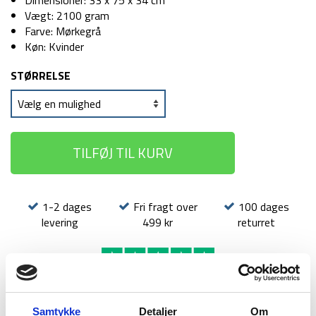
Dimensioner: 33 x 75 x 34 cm
Vægt: 2100 gram
Farve: Mørkegrå
Køn: Kvinder
STØRRELSE
TILFØJ TIL KURV
1-2 dages
Fri fragt over
100 dages
levering
499 kr
returret
Samtykke
Detaljer
Om