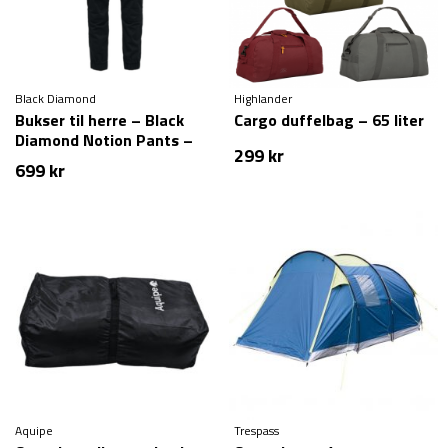
Black Diamond
Highlander
Bukser til herre – Black
Cargo duffelbag – 65 liter
Diamond Notion Pants –
299
kr
Sort
699
kr
Aquipe
Trespass