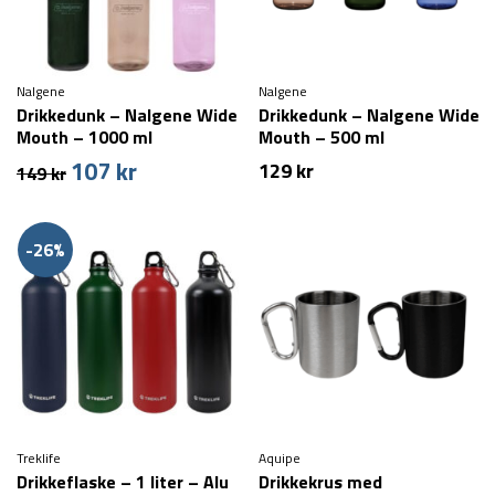
Nalgene
Nalgene
Drikkedunk – Nalgene Wide
Drikkedunk – Nalgene Wide
Mouth – 1000 ml
Mouth – 500 ml
107
kr
Den
Den
129
kr
149
kr
oprindelige
aktuelle
pris
pris
var:
er:
-26%
149 kr.
107 kr.
Treklife
Aquipe
Drikkeflaske – 1 liter – Alu
Drikkekrus med