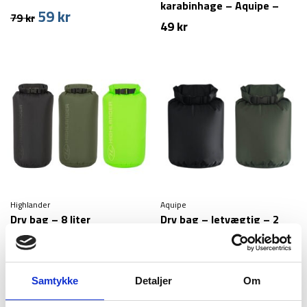
karabinhage – Aquipe –
59
kr
Den
Den
79
kr
300 ml
49
kr
oprindelige
aktuelle
pris
pris
var:
er:
79 kr.
59 kr.
Highlander
Aquipe
Dry bag – 8 liter
Dry bag – letvægtig – 2
liter
79
kr
79
kr
Samtykke
Detaljer
Om
-41%