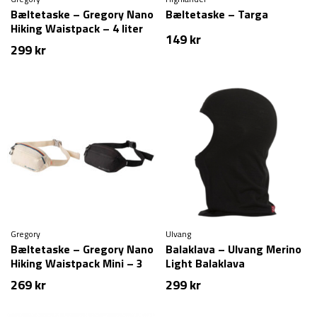
Bæltetaske – Gregory Nano
Bæltetaske – Targa
Hiking Waistpack – 4 liter
149
kr
299
kr
Gregory
Ulvang
Bæltetaske – Gregory Nano
Balaklava – Ulvang Merino
Hiking Waistpack Mini – 3
Light Balaklava
liter
269
kr
299
kr