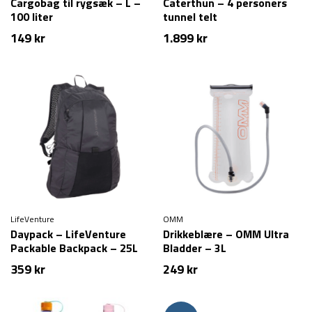
Cargobag til rygsæk – L –
Caterthun – 4 personers
100 liter
tunnel telt
149
kr
1.899
kr
LifeVenture
OMM
Daypack – LifeVenture
Drikkeblære – OMM Ultra
Packable Backpack – 25L
Bladder – 3L
359
kr
249
kr