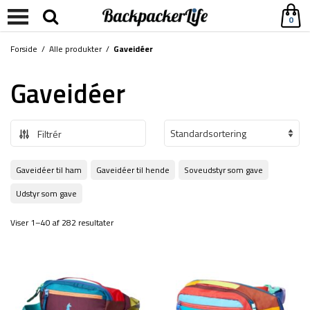
0
Forside
/
Alle produkter
/
Gaveidéer
Gaveidéer
Filtrér
Gaveidéer til ham
Gaveidéer til hende
Soveudstyr som gave
Udstyr som gave
Viser 1–40 af 282 resultater