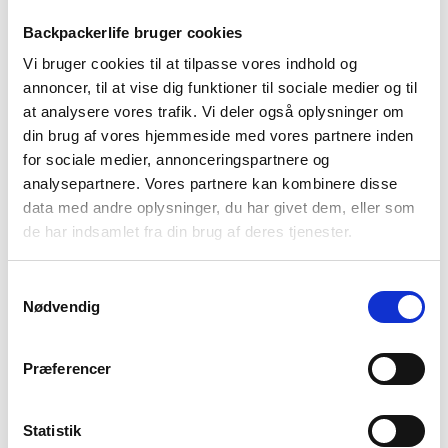
Backpackerlife bruger cookies
Vi bruger cookies til at tilpasse vores indhold og
annoncer, til at vise dig funktioner til sociale medier og til
at analysere vores trafik. Vi deler også oplysninger om
din brug af vores hjemmeside med vores partnere inden
for sociale medier, annonceringspartnere og
Sea To Summit
Treklife
analysepartnere. Vores partnere kan kombinere disse
Dry bag – Sea to Summit
Dry bag m. skulderstrop –
data med andre oplysninger, du har givet dem, eller som
Ultra-Sil – 3 liter
15 liter
de har indsamlet fra din brug af deres tjenester.
89
kr
Den
Den
149
kr
149
kr
oprindelige
aktuelle
Samtykkevalg
pris
pris
Nødvendig
var:
er:
149 kr.
89 kr.
Præferencer
Statistik