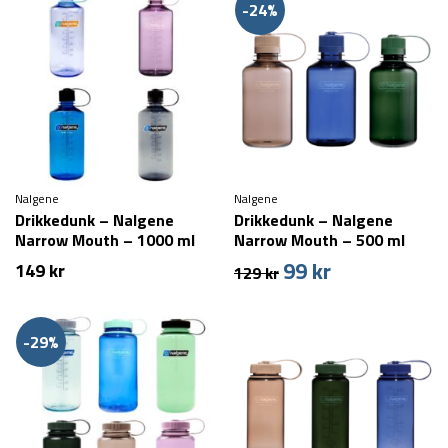
-24%
Nalgene
Nalgene
Drikkedunk – Nalgene
Drikkedunk – Nalgene
Narrow Mouth – 1000 ml
Narrow Mouth – 500 ml
99
kr
Den
Den
149
kr
129
kr
oprindelige
aktuelle
pris
pris
var:
er:
-29%
129 kr.
99 kr.