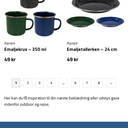
Aquipe
Aquipe
Emaljekrus – 350 ml
Emaljetallerken – 24 cm
49
kr
49
kr
1
2
3
4
…
6
7
8
→
Her kan du få inspiration til din næste beklædning eller udstys gave
indenfor outdoor og rejse.