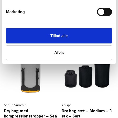
Marketing
Sea To Summit
Sea To Summit
Dry bag med kompression
Dry bag med
– Sea to Summit Evac – 8
kompressionstropper – Sea
liter
to Summit Evac Heavy Duty
199
kr
599
kr
Tillad alle
– 20L
Afvis
-58%
Sea To Summit
Aquipe
Dry bag med
Dry bag sæt – Medium – 3
kompressionstropper – Sea
stk – Sort