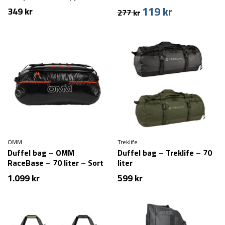
to Summit Evac – 13 liter
119
kr
Den
Den
349
kr
277
kr
oprindelige
aktuelle
pris
pris
var:
er:
277 kr.
119 kr.
OMM
Treklife
Duffel bag – OMM
Duffel bag – Treklife – 70
RaceBase – 70 liter – Sort
liter
1.099
kr
599
kr