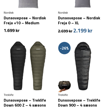
Nordisk
Nordisk
Dunsovepose – Nordisk
Dunsovepose – Nordisk
Freja +10 – Medium
Freja 0 – XL
2.199
kr
Den
Den
1.699
kr
2.699
kr
oprindelige
aktuelle
pris
pris
var:
er:
-26%
2.699 kr.
2.199 kr.
Treklife
Treklife
Dunsovepose – Treklife
Dunsovepose – Treklife
Down 600 Z – 4 sæsons
Down 900 – 4 sæsons