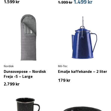
1.499
kr
Den
Den
1.599
kr
1.999
kr
oprindelige
aktuelle
pris
pris
var:
er:
1.999 kr.
1.499 kr.
Nordisk
Mil-Tec
Dunsovepose – Nordisk
Emalje kaffekande – 2 liter
Freja -5 – Large
179
kr
2.799
kr