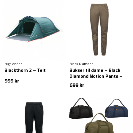
Highlander
Black Diamond
Blackthorn 2 – Telt
Bukser til dame – Black
Diamond Notion Pants –
999
kr
Brun
699
kr