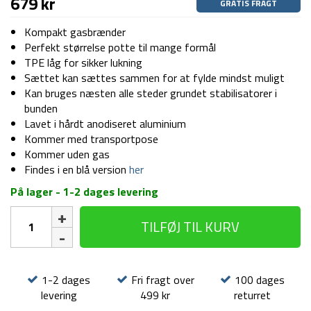
679
kr
GRATIS FRAGT
Kompakt gasbrænder
Perfekt størrelse potte til mange formål
TPE låg for sikker lukning
Sættet kan sættes sammen for at fylde mindst muligt
Kan bruges næsten alle steder grundet stabilisatorer i
bunden
Lavet i hårdt anodiseret aluminium
Kommer med transportpose
Kommer uden gas
Findes i en blå version
her
På lager - 1-2 dages levering
Fastboil
TILFØJ TIL KURV
3
-
1.1L
-
1-2 dages
Fri fragt over
100 dages
Gasbrænder
levering
499 kr
returret
-