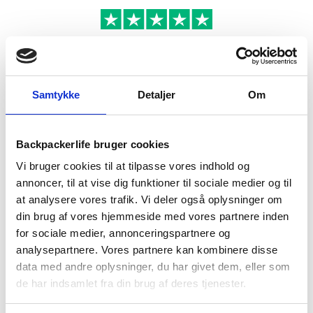
Grøn
antal
BESKRIVELSE
YDERLIGERE INFORMATION
Samtykke
Detaljer
Om
BRAND
FAQ
Backpackerlife bruger cookies
Vi bruger cookies til at tilpasse vores indhold og
annoncer, til at vise dig funktioner til sociale medier og til
at analysere vores trafik. Vi deler også oplysninger om
din brug af vores hjemmeside med vores partnere inden
for sociale medier, annonceringspartnere og
analysepartnere. Vores partnere kan kombinere disse
data med andre oplysninger, du har givet dem, eller som
de har indsamlet fra din brug af deres tjenester.
Denne Fastboil gaskomfur er en såkaldt brænder fra skotske