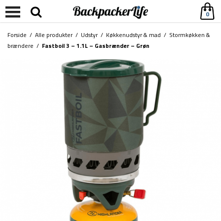
0
Forside
/
Alle produkter
/
Udstyr
/
Køkkenudstyr & mad
/
Stormkøkken &
brændere
/
Fastboil 3 – 1.1L – Gasbrænder – Grøn