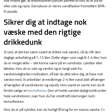
nok hvilket gør, at drikkedunken passer perfekt til hvis du er på tur
eller ude og rejse. Derudover er deres vandflasker fremstillet i BPA-
fri plastik.
Sikrer dig at indtage nok
væske med den rigtige
drikkedunk
Vi ved, at det kan være svært at drikke nok væske, så du når den
daglige anbefaling på 1-1½ liter. Dette stiger som sagt til 2-4 liter, hvis
du er meget aktiv – det kunne være på en vandretur, cykeltur eller
løbetur. Hvis du er ude og vandre og er langt væk fra
væskemuligheder/civilisation, så bør du altid sikre dig, at have nok
væske med. Vi anbefaler at medbringe 2-4 liter vand (det afhænger
af længden af vandreturen og vejret). Hvis vejret er varmt, kan du til
fordel vælge en
termoflaske
. Den vil holde vandet dejligt koldt under
hele vandreturen, især hvis du har smidt lidt isterninger ned i
termoflasken.
Hvis du er på cykeltur, kan du hurtigt få brug for en masse væske.
En