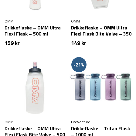
OMM
OMM
Drikkeflaske – OMM Ultra
Drikkeflaske – OMM Ultra
Flexi Flask – 500 ml
Flexi Flask Bite Valve – 350
ml
159
kr
149
kr
-21%
OMM
LifeVenture
Drikkeflaske – OMM Ultra
Drikkeflaske – Tritan Flask
Flexi Flask Bite Valve – 500
– 1000 ml