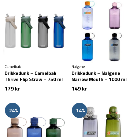
Camelbak
Nalgene
Drikkedunk – Camelbak
Drikkedunk – Nalgene
Thrive Flip Straw – 750 ml
Narrow Mouth – 1000 ml
179
kr
149
kr
-24%
-14%