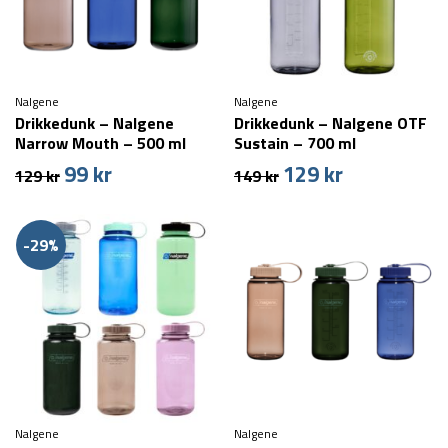
Nalgene
Nalgene
Drikkedunk – Nalgene
Drikkedunk – Nalgene OTF
Narrow Mouth – 500 ml
Sustain – 700 ml
99
kr
129
kr
Den
Den
Den
Den
129
kr
149
kr
oprindelige
aktuelle
oprindelige
aktuelle
pris
pris
pris
pris
var:
er:
var:
er:
-29%
129 kr.
99 kr.
149 kr.
129 kr.
Nalgene
Nalgene