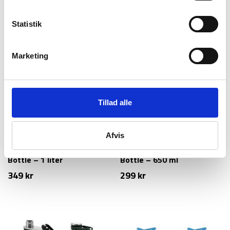
599
kr
495
kr
Statistik
Marketing
Tillad alle
Afvis
Lifestraw
Lifestraw
Lifestraw Peak Squeeze
Lifestraw Peak Squeeze
Bottle – 1 liter
Bottle – 650 ml
349
kr
299
kr