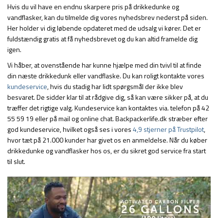
Hvis du vil have en endnu skarpere pris på drikkedunke og
vandflasker, kan du tilmelde dig vores nyhedsbrev nederst på siden.
Her holder vi dig løbende opdateret med de udsalg vi kører. Det er
fuldstændig gratis at få nyhedsbrevet og du kan altid framelde dig
igen.
Vi håber, at ovenstående har kunne hjælpe med din tvivl til at finde
din næste drikkedunk eller vandflaske. Du kan roligt kontakte vores
kundeservice
, hvis du stadig har lidt spørgsmål der ikke blev
besvaret. De sidder klar til at rådgive dig, så kan være sikker på, at du
træffer det rigtige valg. Kundeservice kan kontaktes via. telefon på 42
55 59 19 eller på mail og online chat. Backpackerlife.dk stræber efter
god kundeservice, hvilket også ses i vores
4,9 stjerner på Trustpilot
,
hvor tæt på 21.000 kunder har givet os en anmeldelse. Når du køber
drikkedunke og vandflasker hos os, er du sikret god service fra start
til slut.