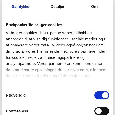
Samtykke
Detaljer
Om
Lifestraw
Lifestraw
Lifestraw GO 2.0 – 2-stage
Lifestraw GO 2.0 – 2-stage
drikkedunk – 650 ml
drikkeflaske – Vakuum
Backpackerlife bruger cookies
rustfrit stål – 1 liter
449
kr
699
kr
Vi bruger cookies til at tilpasse vores indhold og
annoncer, til at vise dig funktioner til sociale medier og til
at analysere vores trafik. Vi deler også oplysninger om
din brug af vores hjemmeside med vores partnere inden
for sociale medier, annonceringspartnere og
analysepartnere. Vores partnere kan kombinere disse
data med andre oplysninger, du har givet dem, eller som
de har indsamlet fra din brug af deres tjenester.
Samtykkevalg
Nødvendig
Lifestraw
Lifestraw
Lifestraw GO 2.0 – 2-stage
Lifestraw GO 2.0 – 2-stage
drikkeflaske – Vakuum
drikkeflaske – Vakuum
Præferencer
rustfrit stål – 700 ml
rustfrit stål – 500 ml