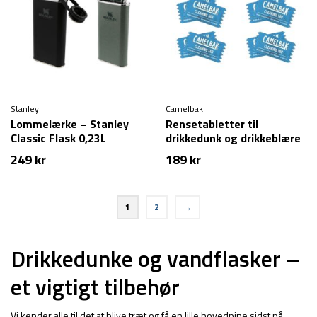
Stanley
Camelbak
Lommelærke – Stanley
Rensetabletter til
Classic Flask 0,23L
drikkedunk og drikkeblære
– Camelbak Cleaning Tabs
249
kr
189
kr
– 8 stk
1
2
→
Drikkedunke og vandflasker –
et vigtigt tilbehør
Vi kender alle til det at blive træt og få en lille hovedpine sidst på