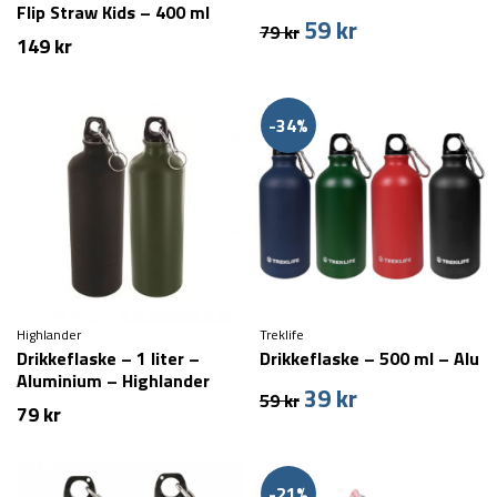
Flip Straw Kids – 400 ml
59
kr
Den
Den
79
kr
149
kr
oprindelige
aktuelle
pris
pris
var:
er:
79 kr.
59 kr.
-34%
Highlander
Treklife
Drikkeflaske – 1 liter –
Drikkeflaske – 500 ml – Alu
Aluminium – Highlander
39
kr
Den
Den
59
kr
79
kr
oprindelige
aktuelle
pris
pris
var:
er:
59 kr.
39 kr.
-21%