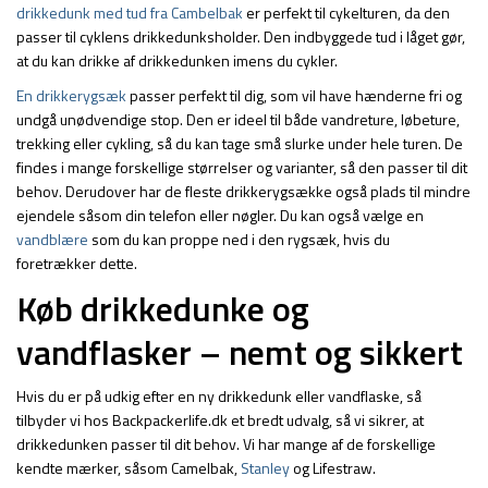
drikkedunk med tud fra Cambelbak
er perfekt til cykelturen, da den
passer til cyklens drikkedunksholder. Den indbyggede tud i låget gør,
at du kan drikke af drikkedunken imens du cykler.
En drikkerygsæk
passer perfekt til dig, som vil have hænderne fri og
undgå unødvendige stop. Den er ideel til både vandreture, løbeture,
trekking eller cykling, så du kan tage små slurke under hele turen. De
findes i mange forskellige størrelser og varianter, så den passer til dit
behov. Derudover har de fleste drikkerygsække også plads til mindre
ejendele såsom din telefon eller nøgler. Du kan også vælge en
vandblære
som du kan proppe ned i den rygsæk, hvis du
foretrækker dette.
Køb drikkedunke og
vandflasker – nemt og sikkert
Hvis du er på udkig efter en ny drikkedunk eller vandflaske, så
tilbyder vi hos Backpackerlife.dk et bredt udvalg, så vi sikrer, at
drikkedunken passer til dit behov. Vi har mange af de forskellige
kendte mærker, såsom Camelbak,
Stanley
og Lifestraw.