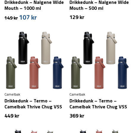
Drikkedunk – Nalgene Wide
Drikkedunk – Nalgene Wide
Mouth – 1000 ml
Mouth – 500 ml
107
kr
Den
Den
129
kr
149
kr
oprindelige
aktuelle
pris
pris
var:
er:
149 kr.
107 kr.
Camelbak
Camelbak
Drikkedunk – Termo –
Drikkedunk – Termo –
Camelbak Thrive Chug VSS
Camelbak Thrive Chug VSS
– 1,2 liter
– 750 ml
449
kr
369
kr