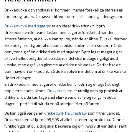
Drikkedunke og vandflasker kommer i mange forskellige størrelser,
former og farver. De passer til hver deres situation og aldersgruppe.
Drikkedunke med sugerør
er en ideel drikkedunk til børn.
Drikkedunke eller vandflasker med sugerør/drikketud har den
smarte funktion, at de ikke kan spilde, når de er åbne. Du skal dermed
ikke bekymre dig om, at dit barn spilder i bilen eller i sofaen, når de
benytter sig af en drikkedunk med sugerør. Børn leger meget og er
aktive hvilket betyder, at de ikke mindst skal indtage rigeligt med
væske, men også kan glemme at drikke nok væske. Derfor bør dit
barn have en drikkedunk, så de kan blive mindet om at drikke væske
i løbet af dagen.
En drikkedunk med sugerør er ikke kun til børn og er også utroligt
populær blandt voksne.
Drikkedunken
er utrolig nem og praktisk at
drikke af, da du kan tage små slurke vand stille og roligt i løbet af
dagen – perfekt til når du er på arbejde eller på farten.
Du kan også vælge en
drikkedunk fra Lifestraw
som filtrer vandet.
Drikkedunken vil fjerne 99,99% af alle bakterier og protozoa. Denne
funktion gør, at du aldrig skal bekymre dig om, hvorvidt vandet er rent