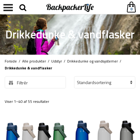
0
Drikkedunke & vandflasker
Forside
/
Alle produkter
/
Udstyr
/
Drikkedunke og vandsystemer
/
Drikkedunke & vandflasker
Filtrér
Viser 1–40 af 55 resultater