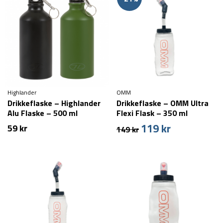
Highlander
OMM
Drikkeflaske – Highlander
Drikkeflaske – OMM Ultra
Alu Flaske – 500 ml
Flexi Flask – 350 ml
119
kr
Den
Den
59
kr
149
kr
oprindelige
aktuelle
pris
pris
var:
er:
149 kr.
119 kr.