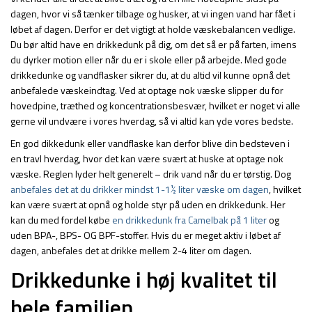
dagen, hvor vi så tænker tilbage og husker, at vi ingen vand har fået i
løbet af dagen. Derfor er det vigtigt at holde væskebalancen vedlige.
Du bør altid have en drikkedunk på dig, om det så er på farten, imens
du dyrker motion eller når du er i skole eller på arbejde. Med gode
drikkedunke og vandflasker sikrer du, at du altid vil kunne opnå det
anbefalede væskeindtag. Ved at optage nok væske slipper du for
hovedpine, træthed og koncentrationsbesvær, hvilket er noget vi alle
gerne vil undvære i vores hverdag, så vi altid kan yde vores bedste.
En god dikkedunk eller vandflaske kan derfor blive din bedsteven i
en travl hverdag, hvor det kan være svært at huske at optage nok
væske. Reglen lyder helt generelt – drik vand når du er tørstig. Dog
anbefales det at du drikker mindst 1-1½ liter væske om dagen
, hvilket
kan være svært at opnå og holde styr på uden en drikkedunk. Her
kan du med fordel købe
en drikkedunk fra Camelbak på 1 liter
og
uden BPA-, BPS- OG BPF-stoffer. Hvis du er meget aktiv i løbet af
dagen, anbefales det at drikke mellem 2-4 liter om dagen.
Drikkedunke i høj kvalitet til
hele familien