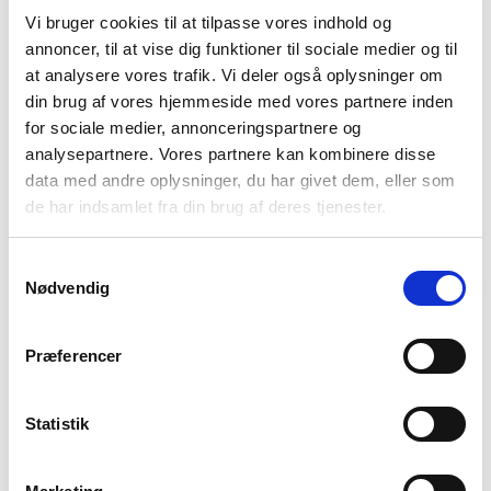
Vi bruger cookies til at tilpasse vores indhold og
annoncer, til at vise dig funktioner til sociale medier og til
at analysere vores trafik. Vi deler også oplysninger om
din brug af vores hjemmeside med vores partnere inden
BESKRIVELSE
YDERLIGERE INFORMATION
for sociale medier, annonceringspartnere og
BRAND
FAQ
analysepartnere. Vores partnere kan kombinere disse
data med andre oplysninger, du har givet dem, eller som
Når man backpacker kommer man ofte forbi lande og
de har indsamlet fra din brug af deres tjenester.
områder, hvor der ikke er rent drikkevand. Lifestraw GO 2.0 2-
stage drikkeflasken er løsningen på det problem! Scoop vand
Samtykkevalg
op fra et vandhul og på få sekunder, kan du slukke tørsten
Nødvendig
med rent drikkevand ved hjælpe af Lifestraw GO 2-stage.
Lifestraw GO 2-stage er en vandflaske med indbygget
Præferencer
vandfilter, som effektivt fjerner 99,9% af alle vandbårne
bakterier og parasitter, så du ikke skal bekymre dig for at blive
syg eller mangle drikkevand på dine rejser ude i verden. Filteret
Statistik
formår at rense op til 4000 liter vand i sin levetid og
kulfilteret, der reducerer f.eks dårlig smag og klorin, kan rense
op til 100 liter vand. Den er ideel at have med på vandreturen,