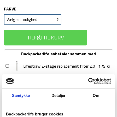
FARVE
TILFØJ TIL KURV
Backpackerlife anbefaler sammen med
Lifestraw
Lifestraw 2-stage replacement filter 2.0
175
kr
2-
stage
Lifestraw
Lifestraw kulfilter pakke - 2 stk
79
kr
replacement
kulfilter
filter
pakke
2.0
Samtykke
Detaljer
Om
1-2 dages
Fri fragt over
100 dages
-
levering
499 kr
returret
2
stk
Backpackerlife bruger cookies