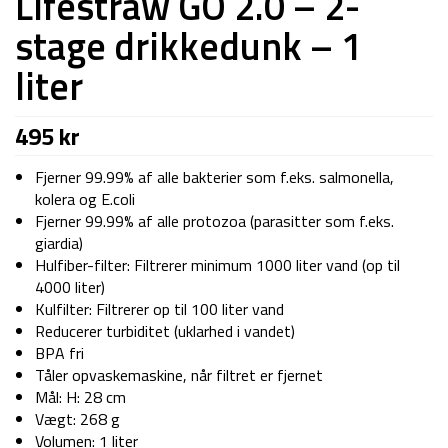
Lifestraw GO 2.0 – 2-
stage drikkedunk – 1
liter
495
kr
Fjerner 99.99% af alle bakterier som f.eks. salmonella,
kolera og E.coli
Fjerner 99.99% af alle protozoa (parasitter som f.eks.
giardia)
Hulfiber-filter: Filtrerer minimum 1000 liter vand (op til
4000 liter)
Kulfilter: Filtrerer op til 100 liter vand
Reducerer turbiditet (uklarhed i vandet)
BPA fri
Tåler opvaskemaskine, når filtret er fjernet
Mål: H: 28 cm
Vægt: 268 g
Volumen: 1 liter