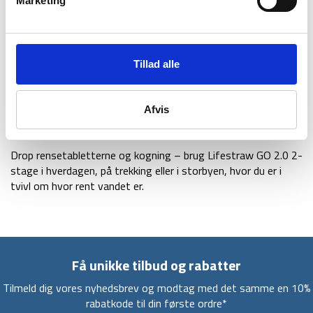
Marketing
rygsækrejsen og i andre situationer, hvor du har brug for rent
drikkevand, når du er på farten. Flaskens filter forvandler
urent vand fra vandløbet til vand, du trygt kan drikke.
Tillad alle
Drik blot direkte fra flaskens smalle filter, når du har fyldt
flasken med vand, og filteret klarer resten. Når filteret
blokeres af partiklerne, som det opsamler, vil du ikke længere
Afvis
være i stand til at suge vand op fra flasken, og det er tegn
på, at det skal udskiftes.
Drop rensetabletterne og kogning – brug Lifestraw GO 2.0 2-
stage i hverdagen, på trekking eller i storbyen, hvor du er i
tvivl om hvor rent vandet er.
Få unikke tilbud og rabatter
Tilmeld dig vores nyhedsbrev og modtag med det samme en 10%
rabatkode til din første ordre*