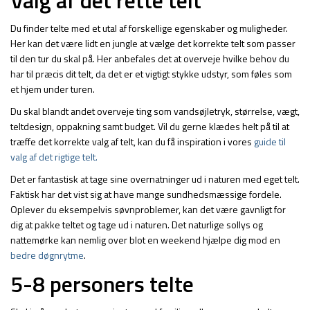
Valg af det rette telt
Du finder telte med et utal af forskellige egenskaber og muligheder.
Her kan det være lidt en jungle at vælge det korrekte telt som passer
til den tur du skal på. Her anbefales det at overveje hvilke behov du
har til præcis dit telt, da det er et vigtigt stykke udstyr, som føles som
et hjem under turen.
Du skal blandt andet overveje ting som vandsøjletryk, størrelse, vægt,
teltdesign, oppakning samt budget. Vil du gerne klædes helt på til at
træffe det korrekte valg af telt, kan du få inspiration i vores
guide til
valg af det rigtige telt.
Det er fantastisk at tage sine overnatninger ud i naturen med eget telt.
Faktisk har det vist sig at have mange sundhedsmæssige fordele.
Oplever du eksempelvis søvnproblemer, kan det være gavnligt for
dig at pakke teltet og tage ud i naturen. Det naturlige sollys og
nattemørke kan nemlig over blot en weekend hjælpe dig mod en
bedre døgnrytme
.
5-8 personers telte