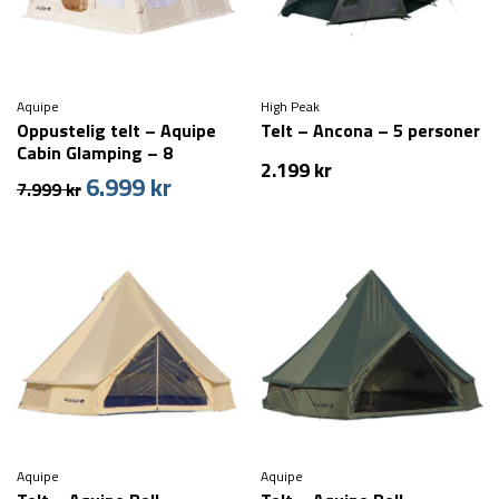
Aquipe
High Peak
Oppustelig telt – Aquipe
Telt – Ancona – 5 personer
Cabin Glamping – 8
2.199
kr
personer
6.999
kr
Den
Den
7.999
kr
oprindelige
aktuelle
pris
pris
var:
er:
7.999 kr.
6.999 kr.
Aquipe
Aquipe