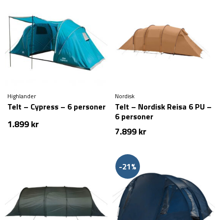
var:
er:
var:
er:
5.999 kr.
4.999 kr.
6.999 kr.
5.999 kr.
Highlander
Nordisk
Telt – Cypress – 6 personer
Telt – Nordisk Reisa 6 PU –
6 personer
1.899
kr
7.899
kr
-21%