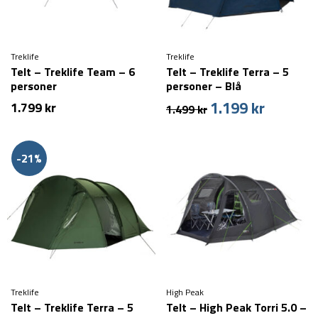
Treklife
Treklife
Telt – Treklife Team – 6
Telt – Treklife Terra – 5
personer
personer – Blå
1.199
kr
Den
Den
1.799
kr
1.499
kr
oprindelige
aktuelle
pris
pris
var:
er:
-21%
1.499 kr.
1.199 kr.
Treklife
High Peak
Telt – Treklife Terra – 5
Telt – High Peak Torri 5.0 –