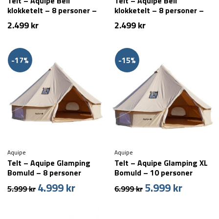
Telt – Aquipe Bell
Telt – Aquipe Bell
klokketelt – 8 personer –
klokketelt – 8 personer –
Beige
Grøn
2.499
kr
2.499
kr
-17%
-15%
Aquipe
Aquipe
Telt – Aquipe Glamping
Telt – Aquipe Glamping XL
Bomuld – 8 personer
Bomuld – 10 personer
4.999
kr
5.999
kr
Den
Den
Den
Den
5.999
kr
6.999
kr
oprindelige
aktuelle
oprindelige
aktuelle
pris
pris
pris
pris