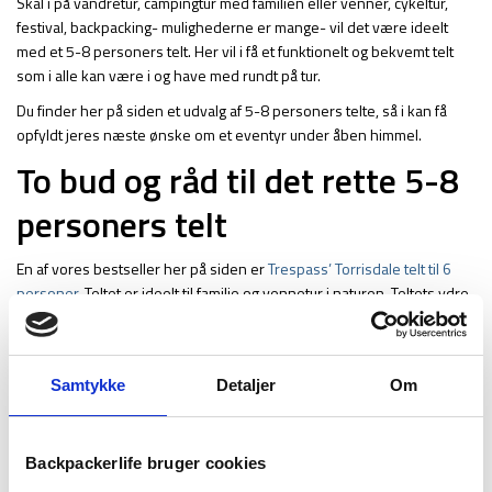
Skal i på vandretur, campingtur med familien eller venner, cykeltur,
festival, backpacking- mulighederne er mange- vil det være ideelt
med et 5-8 personers telt. Her vil i få et funktionelt og bekvemt telt
som i alle kan være i og have med rundt på tur.
Du finder her på siden et udvalg af 5-8 personers telte, så i kan få
opfyldt jeres næste ønske om et eventyr under åben himmel.
To bud og råd til det rette 5-8
personers telt
En af vores bestseller her på siden er
Trespass’ Torrisdale telt til 6
personer
. Teltet er ideelt til familie og vennetur i naturen. Teltets ydre
lager er vandtæt op til 3000 mm, og har vandtætte syninger som gør
at den kan modstå hård regn. Derudover har teltet fibre glas stænger,
som sikrer et stabilt telt i blæst. Teltet er designet med smarte
Samtykke
Detaljer
Om
åbninger så der kan trækkes kabler, samt et fastsyet indertelt som
nedsætter risikoen for fugt og gør den nem at opsætte. Teltet kan
nemt pakkes ned og transporteres.
Backpackerlife bruger cookies
Et andet bud på en af vores bestsellers er
Highlander Cypress teltet