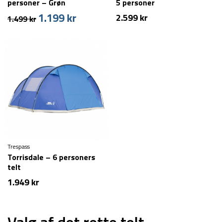
personer – Grøn
5 personer
1.199
kr
Den
Den
2.599
kr
1.499
kr
oprindelige
aktuelle
pris
pris
var:
er:
1.499 kr.
1.199 kr.
Trespass
Torrisdale – 6 personers
telt
1.949
kr