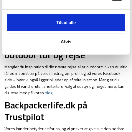
1-2 dage, til både pakkeshop og hjem til døren.
Hvis du har brug for et 5-8 personers telt til en knivskarp pris, kan du
tilmelde dig vores nyhedsbrev nederst på siden. Her holder vi dig
Tillad alle
løbende opdateret med de udsalg vi kører. Det er fuldstændig gratis
at få nyhedsbrevet og du kan altid framelde dig igen.
Få inspiration til din næste
Afvis
outdoor tur og rejse
Mangler du inspiration til din næste rejse eller outdoor tur, kan du altid
få fed inspiration på vores Instragram profil og på vores Facebook
side – hvor vi også ligger billeder op af telte in action. Mangler du
guides til vandreruter, shelterture, valg af udstyr og meget mere, kan
du læse med på vores
blog
.
Backpackerlife.dk på
Trustpilot
Vores kunder betyder alt for os, og vi ønsker at give alle den bedste