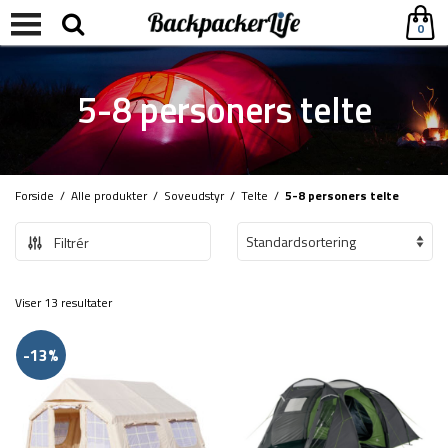
0
5-8 personers telte
Forside
/
Alle produkter
/
Soveudstyr
/
Telte
/
5-8 personers telte
Filtrér
Viser 13 resultater
-13%