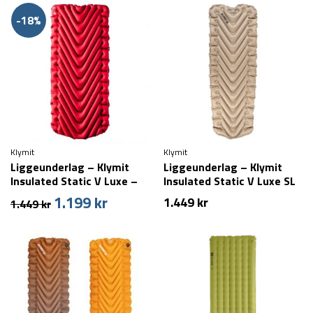
pris
pris
pris
pris
var:
er:
var:
er:
-18%
869 kr.
699 kr.
1.099 kr.
899 kr.
Klymit
Klymit
Liggeunderlag – Klymit
Liggeunderlag – Klymit
Insulated Static V Luxe –
Insulated Static V Luxe SL
Bred
– Bred
1.199
kr
Den
Den
1.449
kr
1.449
kr
oprindelige
aktuelle
pris
pris
var:
er:
1.449 kr.
1.199 kr.