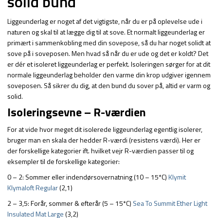
solid bund
Liggeunderlag er noget af det vigtigste, når du er på oplevelse ude i
naturen og skal til at lægge dig til at sove. Et normalt liggeunderlag er
primært i sammenkobling med din sovepose, så du har noget solidt at
sove på i soveposen. Men hvad så når du er ude og det er koldt? Det
er dér et isoleret liggeunderlag er perfekt. Isoleringen sørger for at dit
normale liggeunderlag beholder den varme din krop udgiver igennem
soveposen. Så sikrer du dig, at den bund du sover på, altid er varm og
solid.
Isoleringsevne – R-værdien
For at vide hvor meget dit isolerede liggeunderlag egentlig isolerer,
bruger man en skala der hedder R-værdi (resistens værdi). Her er
der forskellige kategorier ift. hvilket vejr R-værdien passer til og
eksempler til de forskellige kategorier:
0 – 2: Sommer eller indendørsovernatning (10 – 15*C)
Klymit
Klymaloft Regular
(2,1)
2 – 3,5: Forår, sommer & efterår (5 – 15*C)
Sea To Summit Ether Light
Insulated Mat Large
(3,2)