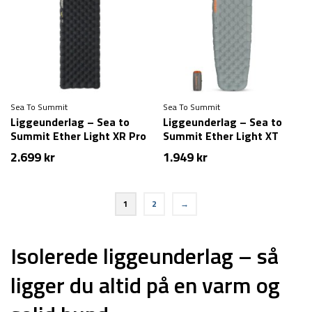
Sea To Summit
Sea To Summit
Liggeunderlag – Sea to
Liggeunderlag – Sea to
Summit Ether Light XR Pro
Summit Ether Light XT
Insulated ASC Mat – Large
Insulated Mat – Regular
2.699
kr
1.949
kr
– Rectangular
1
2
→
Isolerede liggeunderlag – så
ligger du altid på en varm og