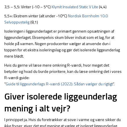
3,5 – 5,5: Vinter (-10 – 5*C)
Klymit Insulated Static V Lite
(4,4)
5,5+: Ekstrem vinter (alt under -10*C)
Nordisk Bornholm 10.0
Selvoppustelig
(8,1)
Isoleringen i liggeunderlaget er primært gennem opsætningen af
liggeunderlaget. Eksempelvis skum bliver indsat som et lag, for at
holde på varmen. Nogen producenter vælger at anvende dun i
toppen for et ekstra isoleringslag og gør det isolerede liggeunderlag
mere blødt.
Hvis du gerne vil læse mere omkring R-værdi, hvor meget det
betyder og hvad du burde prioritere, kan du læse omkring det i vores
R-værdi guide:
“
Guide til liggeunderlags R-værdi (2022): Sådan vælger du rigtigt
“.
Giver isolerede liggeunderlag
mening i alt vejr?
I princippet ja. Hvis du foretrækker at sove i varme og være sikker du
ikke fryser, giver det god mening at vælge et isoleret liggeunderlag.