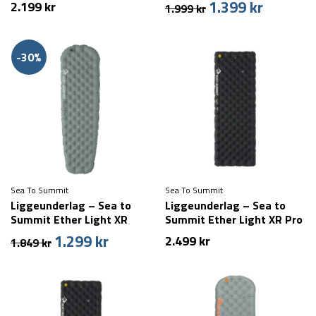
1.399
kr
Den
Den
2.199
kr
1.999
kr
Regular
oprindelige
aktuelle
pris
pris
var:
er:
-30%
1.999 kr.
1.399 kr.
Sea To Summit
Sea To Summit
Liggeunderlag – Sea to
Liggeunderlag – Sea to
Summit Ether Light XR
Summit Ether Light XR Pro
Insulated ASC Mat –
Ins ASC Mat – Rectangular
1.299
kr
Den
Den
2.499
kr
1.849
kr
Regular
– Regular
oprindelige
aktuelle
pris
pris
var:
er:
1.849 kr.
1.299 kr.