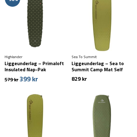
Highlander
Sea To Summit
Liggeunderlag – Primaloft
Liggeunderlag – Sea to
Insulated Nap-Pak
Summit Camp Mat Self
Inflating – Large – Grøn
399
kr
Den
Den
829
kr
579
kr
oprindelige
aktuelle
pris
pris
var:
er:
579 kr.
399 kr.