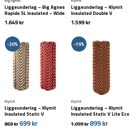
Big Agnes
Klymit
Liggeunderlag – Big Agnes
Liggeunderlag – Klymit
Rapide SL Insulated – Wide
Insulated Double V
Regular – Rød
1.649
kr
1.599
kr
-20%
-19%
Klymit
Klymit
Liggeunderlag – Klymit
Liggeunderlag – Klymit
Insulated Static V
Insulated Static V Lite Eco
699
kr
899
kr
Den
Den
Den
Den
869
kr
1.099
kr
oprindelige
aktuelle
oprindelige
aktuelle