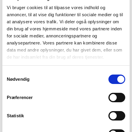
Vi bruger cookies til at tilpasse vores indhold og
annoncer, til at vise dig funktioner til sociale medier og til
at analysere vores trafik. Vi deler også oplysninger om
din brug af vores hjemmeside med vores partnere inden
for sociale medier, annonceringspartnere og
analysepartnere. Vores partnere kan kombinere disse
Sea To Summit
Sea To Summit
data med andre oplysninger, du har givet dem, eller som
Liggeunderlag – Sea to
Liggeunderlag – Sea to
de har indsamlet fra din brug af deres tjenester.
Summit Camp Self Inflating
Summit Comfort Plus ASC
Mat – Regular
Insulated Mat – Large
549
kr
1.799
kr
Den
Den
Den
Den
749
kr
2.299
kr
Samtykkevalg
oprindelige
aktuelle
oprindelige
aktuelle
Nødvendig
pris
pris
pris
pris
var:
er:
var:
er:
-22%
749 kr.
549 kr.
2.299 kr.
1.799 kr.
Præferencer
Statistik