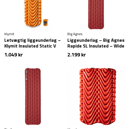
Klymit
Big Agnes
Letvægtig liggeunderlag –
Liggeunderlag – Big Agnes
Klymit Insulated Static V
Rapide SL Insulated – Wide
Lite
Long – Rød
1.049
kr
2.199
kr