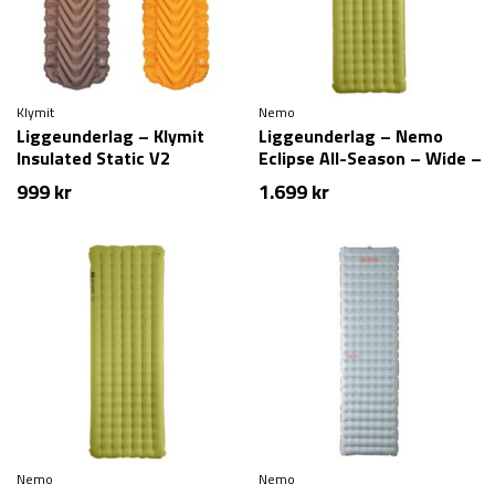
Klymit
Nemo
Liggeunderlag – Klymit
Liggeunderlag – Nemo
Insulated Static V2
Eclipse All-Season – Wide –
Long
999
kr
1.699
kr
Nemo
Nemo