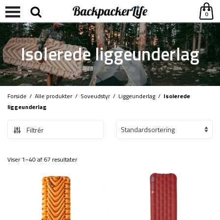
0
Isolerede liggeunderlag
Forside
/
Alle produkter
/
Soveudstyr
/
Liggeunderlag
/
Isolerede
liggeunderlag
Filtrér
Viser 1–40 af 67 resultater