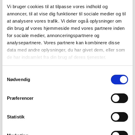
Vi bruger cookies til at tilpasse vores indhold og
annoncer, til at vise dig funktioner til sociale medier og til
at analysere vores trafik. Vi deler også oplysninger om
din brug af vores hjemmeside med vores partnere inden
for sociale medier, annonceringspartnere og
analysepartnere. Vores partnere kan kombinere disse
data med andre oplysninger, du har givet dem, eller som
Nemos Tensor All-Season er et let og komfortabel
de har indsamlet fra din brug af deres tjenester.
liggeunderlag, der kan bruges året rundt. Det er udviklet til dig
der ønsker et liggeunderlag med god isolering uden at gå på
Samtykkevalg
kompromis med vægten og pakkevolumen.
Nødvendig
Liggeunderlaget har en R-værdi på 5,4 hvilket giver god
varmeisolering og gør at det kan bruges året rundt.
Præferencer
Indvendigt er liggeunderlaget bygget op med Thermal Mirror™
lag, som reflektere kropsvarmen og sikre en stabil temperatur
gennem hele natten.
Statistik
Underlaget er konstrueret med Spaceframe™ baffle design.
Det giver en stabil liggeflade og jævn vægtfordeling.