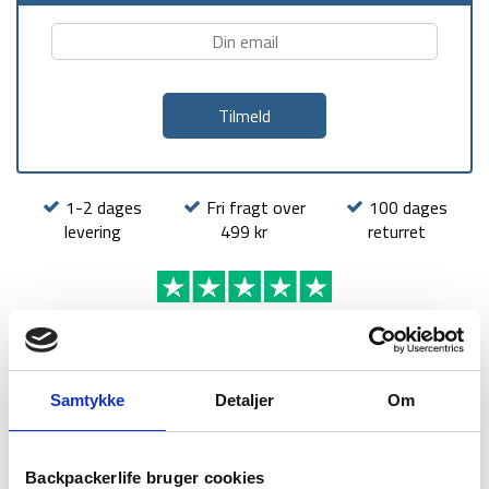
1-2 dages
Fri fragt over
100 dages
levering
499 kr
returret
BESKRIVELSE
BRAND
FAQ
Samtykke
Detaljer
Om
Backpackerlife bruger cookies