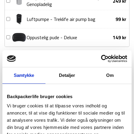
Luftpumpe
249
kr
-
Genopladelig
-
Large
Treklife
antal
Luftpumpe
Luftpumpe - Treklife air pump bag
99
kr
Micro
-
Air
Treklife
Pump
Oppustelig
Oppustelig pude - Deluxe
149
kr
air
-
pude
pump
Genopladelig
-
bag
1-2 dages
Fri fragt over
100 dages
Deluxe
levering
499 kr
returret
Samtykke
Detaljer
Om
Backpackerlife bruger cookies
Vi bruger cookies til at tilpasse vores indhold og
BESKRIVELSE
BRAND
FAQ
annoncer, til at vise dig funktioner til sociale medier og til
Dette liggeunderlag fra Treklife er i modellen Insulated Light
at analysere vores trafik. Vi deler også oplysninger om
Air Large, som er et isoleret helårs-liggeunderlag. Insulated
din brug af vores hjemmeside med vores partnere inden
Air Light er designet som et all-round, letvægtig underlag –