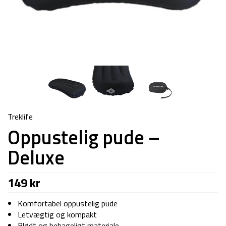
Treklife
Oppustelig pude –
Deluxe
149
kr
Komfortabel oppustelig pude
Letvægtig og kompakt
Blødt og behageligt materiale