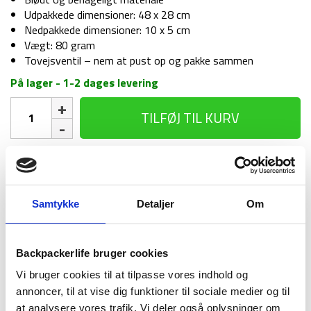
Udpakkede dimensioner: 48 x 28 cm
Nedpakkede dimensioner: 10 x 5 cm
Vægt: 80 gram
Tovejsventil – nem at pust op og pakke sammen
På lager - 1-2 dages levering
Oppustelig
TILFØJ TIL KURV
pude
-
Deluxe
antal
1-2 dages
Fri fragt over
100 dages
levering
499 kr
returret
Samtykke
Detaljer
Om
Backpackerlife bruger cookies
Vi bruger cookies til at tilpasse vores indhold og
BESKRIVELSE
BRAND
FAQ
annoncer, til at vise dig funktioner til sociale medier og til
at analysere vores trafik. Vi deler også oplysninger om