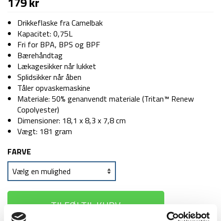
179
kr
Drikkeflaske fra Camelbak
Kapacitet: 0,75L
Fri for BPA, BPS og BPF
Bærehåndtag
Lækagesikker når lukket
Splidsikker når åben
Tåler opvaskemaskine
Materiale: 50% genanvendt materiale (Tritan™ Renew
Copolyester)
Dimensioner: 18,1 x 8,3 x 7,8 cm
Vægt: 181 gram
FARVE
TILFØJ TIL KURV