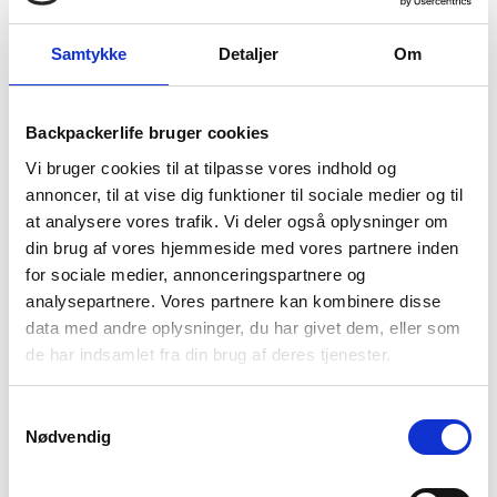
1-2 dages
Fri fragt over
100 dages
Samtykke
Detaljer
Om
levering
499 kr
returret
Backpackerlife bruger cookies
Vi bruger cookies til at tilpasse vores indhold og
annoncer, til at vise dig funktioner til sociale medier og til
at analysere vores trafik. Vi deler også oplysninger om
BESKRIVELSE
YDERLIGERE INFORMATION
din brug af vores hjemmeside med vores partnere inden
for sociale medier, annonceringspartnere og
BRAND
FAQ
analysepartnere. Vores partnere kan kombinere disse
Denne Camelbak Thrive Chug drikkeflaske er perfekt til dig,
data med andre oplysninger, du har givet dem, eller som
som gerne vil have vand med på turen eller i hverdagen. Du får
de har indsamlet fra din brug af deres tjenester.
fedt design samt smarte funktioner. Drikkeflasken er robust,
slidstærk og praktisk. Med det smarte bærehåndtag er
Samtykkevalg
drikkeflasken nem at tage med uanset, hvor du skal hen.
Nødvendig
Drikkeflasken har en kapacitet på 750 ml. Desuden er der
ingen fare for at spilde vand, da den er lækagesikker når den