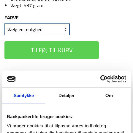
Vægt: 537 gram
FARVE
TILFØJ TIL KURV
1-2 dages
Fri fragt over
100 dages
levering
499 kr
returret
Samtykke
Detaljer
Om
Backpackerlife bruger cookies
BESKRIVELSE
YDERLIGERE INFORMATION
Vi bruger cookies til at tilpasse vores indhold og
annoncer, til at vise dig funktioner til sociale medier og til