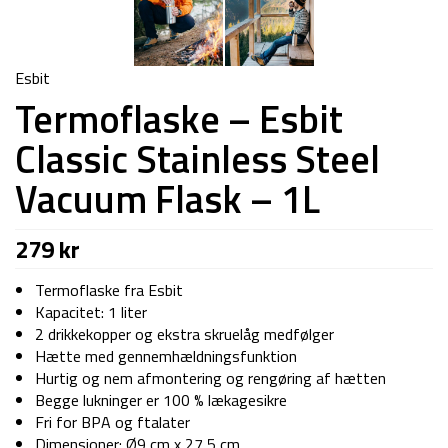
Esbit
Termoflaske – Esbit
Classic Stainless Steel
Vacuum Flask – 1L
279
kr
Termoflaske fra Esbit
Kapacitet: 1 liter
2 drikkekopper og ekstra skruelåg medfølger
Hætte med gennemhældningsfunktion
Hurtig og nem afmontering og rengøring af hætten
Begge lukninger er 100 % lækagesikre
Fri for BPA og ftalater
Dimensioner: Ø9 cm x 27,5 cm