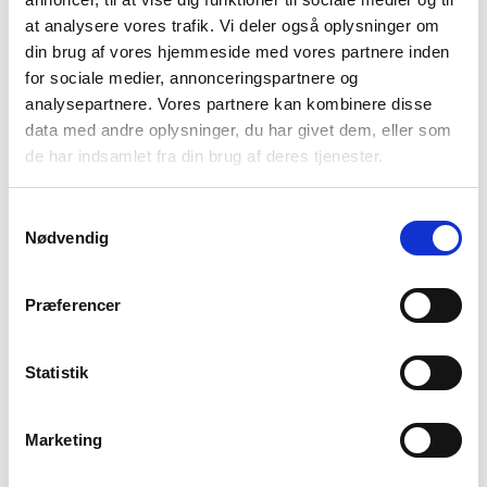
BRAND
FAQ
at analysere vores trafik. Vi deler også oplysninger om
din brug af vores hjemmeside med vores partnere inden
for sociale medier, annonceringspartnere og
analysepartnere. Vores partnere kan kombinere disse
data med andre oplysninger, du har givet dem, eller som
de har indsamlet fra din brug af deres tjenester.
Samtykkevalg
Nødvendig
Præferencer
Termoflasken Classic Stainless Steel Vacuum Flask er lavet af
det tyske mærke Esbit, som laver solide produkter til outdoor
og sport. Termoflasken har en kapacitet på 1 liter, så den er
Statistik
god, hvis du ønsker at have godt med væske med på turen.
Der medfølger to drikkekrus og en ekstra låg. Samtidig har
vandflasken en god hældefunktion, så man nemmere undgår
Marketing
at spilde.