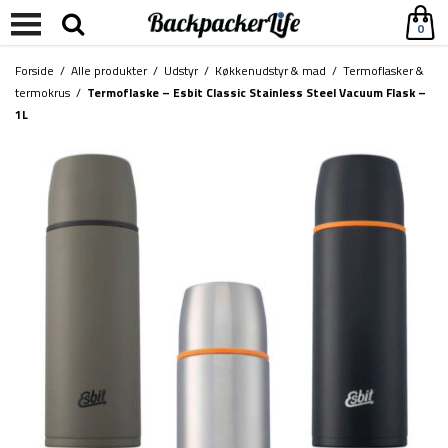
0
Forside
/
Alle produkter
/
Udstyr
/
Køkkenudstyr & mad
/
Termoflasker &
termokrus
/
Termoflaske – Esbit Classic Stainless Steel Vacuum Flask –
1L