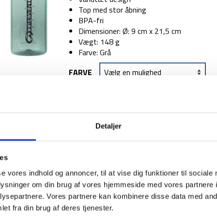
Top med stor åbning
BPA-fri
Dimensioner: Ø: 9 cm x 21,5 cm
Vægt: 148 g
Farve: Grå
FARVE
TILFØJ TIL
Detaljer
1-2 dages levering
Fri fr
ies
se vores indhold og annoncer, til at vise dig funktioner til sociale
oplysninger om din brug af vores hjemmeside med vores partnere i
BESKRIVELSE
YDERLIGER
ysepartnere. Vores partnere kan kombinere disse data med andr
et fra din brug af deres tjenester.
Denne Tritan Flask fra LifeVenture er en prakti