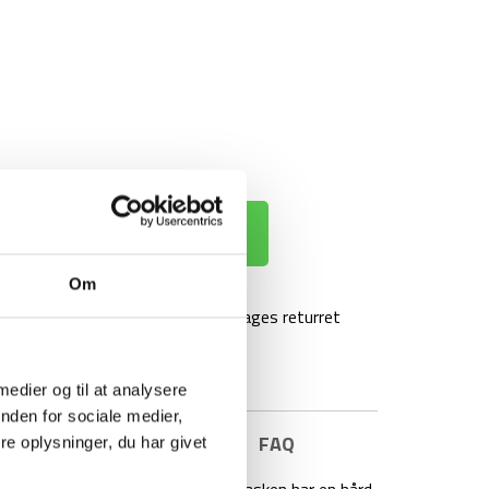
 KURV
Om
agt over 499 kr
100 dages returret
 medier og til at analysere
nden for sociale medier,
E INFORMATION
BRAND
FAQ
e oplysninger, du har givet
sk drikkeflaske til din tur. Drikkeflasken har en hård