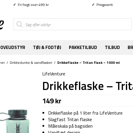
✓
Fri fragt over 499 kr
✓
Prisgaranti
Products
search
SOVEUDSTYR
TØJ & FODTØJ
PAKKETILBUD
TILBUD
B
mer
/
Drikkedunke & vandflasker
/
Drikkeflaske – Tritan Flask – 1000 ml
LifeVenture
Drikkeflaske – Tri
149
kr
Drikkeflaske på 1 liter fra LifeVenture
Slagfast Tritan flaske
Måleskala på bagsiden
Vandtæt design