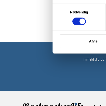
Samtykkevalg
Nødvendig
Afvis
Tilmeld dig v