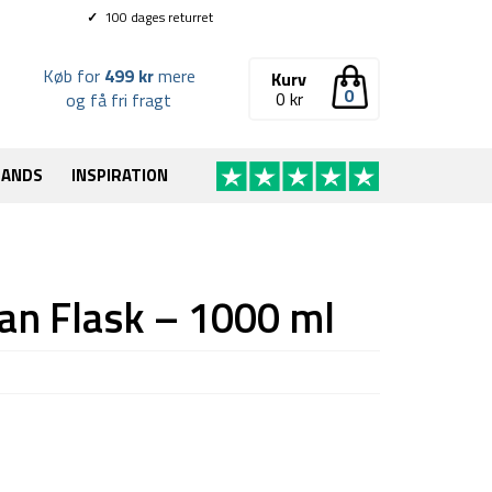
✓
100 dages returret
Køb for
499 kr
mere
Kurv
0
0
kr
og få fri fragt
RANDS
INSPIRATION
tan Flask – 1000 ml