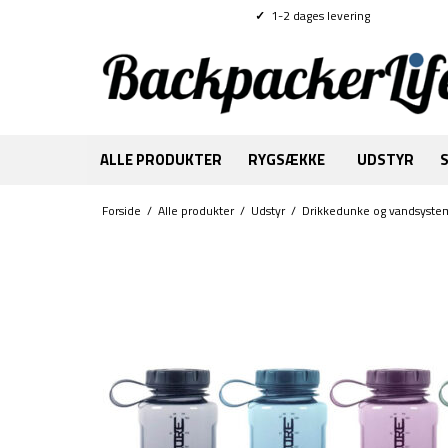
✓
1-2 dages levering
ALLE PRODUKTER
RYGSÆKKE
UDSTYR
Forside
/
Alle produkter
/
Udstyr
/
Drikkedunke og vandsyste