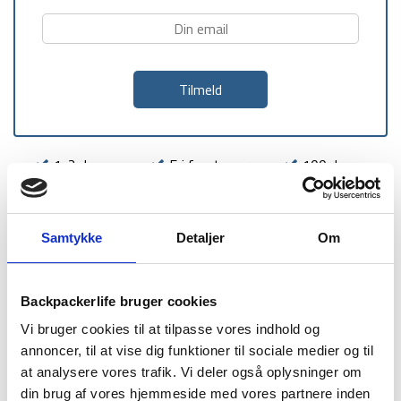
1-2 dages
Fri fragt over
100 dages
levering
499 kr
returret
Samtykke
Detaljer
Om
Backpackerlife bruger cookies
BESKRIVELSE
BRAND
FAQ
Vi bruger cookies til at tilpasse vores indhold og
annoncer, til at vise dig funktioner til sociale medier og til
Sea to Summit’s ekspertise inden for outdoor udstyr viser sig
at analysere vores trafik. Vi deler også oplysninger om
også i denne sovepose model, hvor der er fokus på kvalitet
og funktionalitet. Her har de lavet den i en Long model.
din brug af vores hjemmeside med vores partnere inden