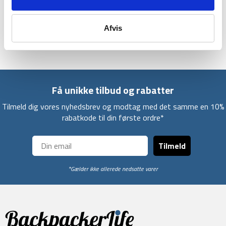
at fylde så lidt som 18,5 x 24cm. Den er derfor ideel at tage
med på vandre- eller backpacking-turen.
Afvis
Ascent AcI Long anbefales til folk under 198 cm.
Få unikke tilbud og rabatter
Tilmeld dig vores nyhedsbrev og modtag med det samme en 10%
rabatkode til din første ordre*
Tilmeld
*Gælder ikke allerede nedsatte varer