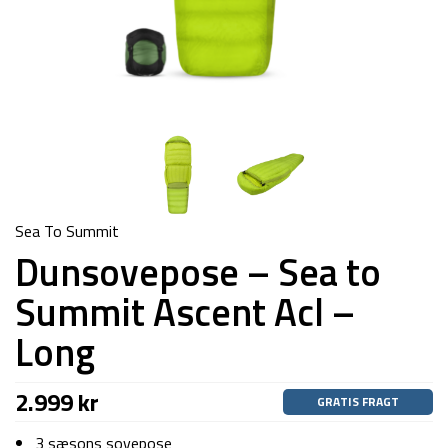
Sea To Summit
Dunsovepose – Sea to
Summit Ascent Acl –
Long
2.999
kr
GRATIS FRAGT
3 sæsons sovepose