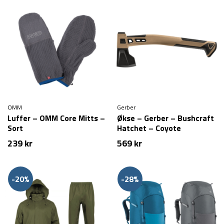
OMM
Gerber
Luffer – OMM Core Mitts –
Økse – Gerber – Bushcraft
Sort
Hatchet – Coyote
239
kr
569
kr
-20%
-28%