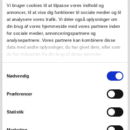
Vi bruger cookies til at tilpasse vores indhold og
annoncer, til at vise dig funktioner til sociale medier og til
at analysere vores trafik. Vi deler også oplysninger om
din brug af vores hjemmeside med vores partnere inden
OMM
Gregory
for sociale medier, annonceringspartnere og
Jakke til mænd – OMM
Kabinekuffert – Gregory
analysepartnere. Vores partnere kan kombinere disse
Halo+ – 130 gram –
Divide Rollers Quadro Pro
data med andre oplysninger, du har givet dem, eller som
Orange/blå
Int Carry On – Sort
1.099
kr
1.699
kr
de har indsamlet fra din brug af deres tjenester.
Samtykkevalg
Nødvendig
Præferencer
Statistik
Black Diamond
Montane
Marketing