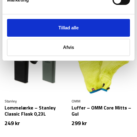
Løbevest – Black Diamond
Løbevest – Montane Gecko
Distance 6 Hydration Vest
VP 5+ – Sort
– Sort
1.099
kr
1.099
kr
Tillad alle
Afvis
Stanley
OMM
Lommelærke – Stanley
Luffer – OMM Core Mitts –
Classic Flask 0,23L
Gul
249
kr
299
kr