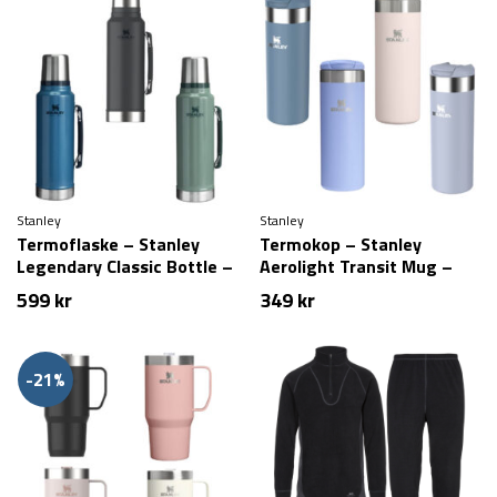
Stanley
Stanley
Termoflaske – Stanley
Termokop – Stanley
Legendary Classic Bottle –
Aerolight Transit Mug –
1.4L
0,47L
599
kr
349
kr
-21%