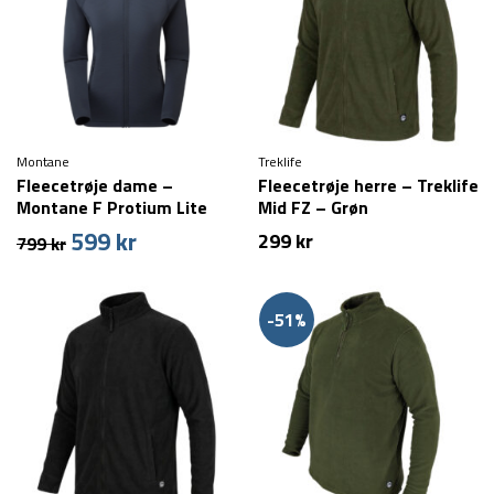
Montane
Treklife
Fleecetrøje dame –
Fleecetrøje herre – Treklife
Montane F Protium Lite
Mid FZ – Grøn
Hoodie – Blå
599
kr
Den
Den
299
kr
799
kr
oprindelige
aktuelle
pris
pris
var:
er:
-51%
799 kr.
599 kr.