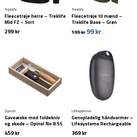
Treklife
Treklife
Fleecetrøje herre – Treklife
Fleecetrøje til mænd –
Mid FZ – Sort
Treklife Base – Grøn
99
kr
Den
Den
299
kr
199
kr
oprindelige
aktuelle
pris
pris
var:
er:
199 kr.
99 kr.
Opinel
Lifesystems
Gaveæske med foldekniv
Genopladelig håndvarmer –
og skede – Opinel No 8 SS
Lifesystems Rechargeable
– 8,5 cm – Classic
Hand Warmer
459
kr
369
kr