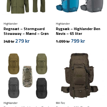
Highlander
Highlander
Regnsæt – Stormguard
Rygsæk – Highlander Ben
Stowaway – Mænd – Grøn
Nevis – 65 liter
279
kr
799
kr
Den
Den
Den
Den
348
kr
1.099
kr
oprindelige
aktuelle
oprindelige
aktuelle
pris
pris
pris
pris
var:
er:
var:
er:
348 kr.
279 kr.
1.099 kr.
799 kr.
Highlander
Mil-Tec