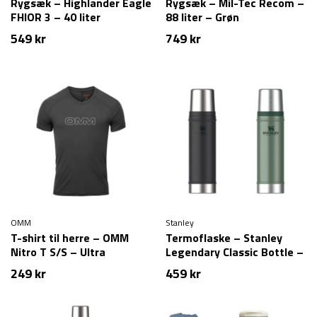
Rygsæk – Highlander Eagle
Rygsæk – Mil-Tec Recom –
FHIOR 3 – 40 liter
88 liter – Grøn
549
kr
749
kr
OMM
Stanley
T-shirt til herre – OMM
Termoflaske – Stanley
Nitro T S/S – Ultra
Legendary Classic Bottle –
letvægtig – Grå
0,59L
249
kr
459
kr