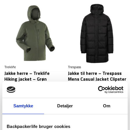
pris
pris
var:
er:
59 kr.
29 kr.
Treklife
Trespass
Jakke herre – Treklife
Jakke til herre – Trespass
Hiking jacket – Grøn
Mens Casual Jacket Clipster
– Sort
699
kr
999
kr
Samtykke
Detaljer
Om
Backpackerlife bruger cookies