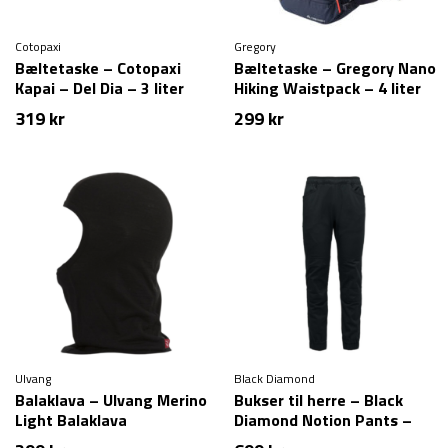
Cotopaxi
Gregory
Bæltetaske – Cotopaxi
Bæltetaske – Gregory Nano
Kapai – Del Dia – 3 liter
Hiking Waistpack – 4 liter
319
kr
299
kr
Ulvang
Black Diamond
Balaklava – Ulvang Merino
Bukser til herre – Black
Light Balaklava
Diamond Notion Pants –
Sort