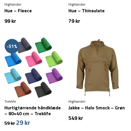
Highlander
Highlander
Hue – Fleece
Hue – Thinsulate
99
kr
79
kr
-51%
Treklife
Highlander
Hurtigtørrende håndklæde
Jakke – Halo Smock – Grøn
– 80×40 cm – Treklife
549
kr
29
kr
Den
Den
59
kr
oprindelige
aktuelle