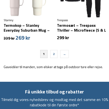
Stanley
Trespass
Termokop – Stanley
Termosæt – Trespass
Everyday Suburban Mug –
Thriller – Microfleece (S & L
0,47L
tilbage)
269
kr
Den
Den
299
kr
339
kr
oprindelige
aktuelle
pris
pris
var:
er:
1
2
→
339 kr.
269 kr.
Gaveidéer til manden, som elsker at tage på outdoor ture eller rejse.
Få unikke tilbud og rabatter
Tilmeld dig vores nyhedsbrev og modtag med det samme en 10%
rabatkode til din første ordre*