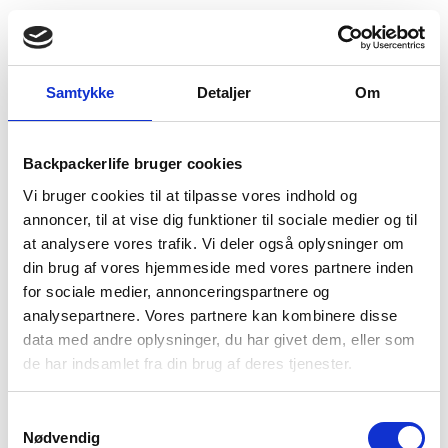
1-2 dages
Fri fragt over
100 dages
levering
499 kr
returret
Samtykke
Detaljer
Om
Backpackerlife bruger cookies
BESKRIVELSE
YDERLIGERE INFORMATION
Vi bruger cookies til at tilpasse vores indhold og
annoncer, til at vise dig funktioner til sociale medier og til
BRAND
FAQ
at analysere vores trafik. Vi deler også oplysninger om
din brug af vores hjemmeside med vores partnere inden
Vinterjakke i modellen Clip fra Trespass. Jakken har coldheat
for sociale medier, annonceringspartnere og
isolering, hvilket gør den god til at holde på kropsvarmen
analysepartnere. Vores partnere kan kombinere disse
mens den stadig er åndbar. Denne teknologi er med til at sikre
dig en varm og behagelig jakke, du kan bruge i de kolde
data med andre oplysninger, du har givet dem, eller som
måneder. Jakken er udført i vind- og vandtæt materiale, der
de har indsamlet fra din brug af deres tjenester.
sikrer dig mod naturens kræfter.
Samtykkevalg
Vinterjakken har en lang lynlås, der gør det muligt at lyne
Nødvendig
jakken hele vejen ned for nem udluftning. Jakken har et sporty