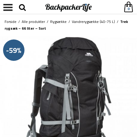
0
Forside
/
Alle produkter
/
Rygsække
/
Vandrerygsække (40-75 L)
/
Trek
rygsæk – 66 liter – Sort
-59%