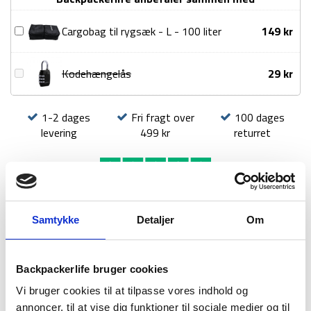
liter
-
Cargobag
Cargobag til rygsæk - L - 100 liter
149
kr
Sort
til
antal
rygsæk
Kodehængelås
Kodehængelås
29
kr
-
L
-
1-2 dages
Fri fragt over
100 dages
100
levering
499 kr
returret
liter
Samtykke
Detaljer
Om
BESKRIVELSE
YDERLIGERE INFORMATION
BRAND
FAQ
Backpackerlife bruger cookies
Vi bruger cookies til at tilpasse vores indhold og
annoncer, til at vise dig funktioner til sociale medier og til