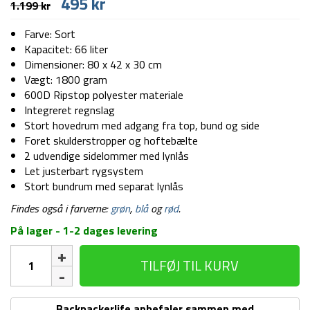
Den
Den
495
kr
1.199
kr
oprindelige
aktuelle
pris
pris
Farve: Sort
var:
er:
Kapacitet: 66 liter
1.199 kr.
495 kr.
Dimensioner: 80 x 42 x 30 cm
Vægt: 1800 gram
600D Ripstop polyester materiale
Integreret regnslag
Stort hovedrum med adgang fra top, bund og side
Foret skulderstropper og hoftebælte
2 udvendige sidelommer med lynlås
Let justerbart rygsystem
Stort bundrum med separat lynlås
Findes også i farverne:
grøn
,
blå
og
rød
.
På lager - 1-2 dages levering
Trek
TILFØJ TIL KURV
rygsæk
-
66
Backpackerlife anbefaler sammen med